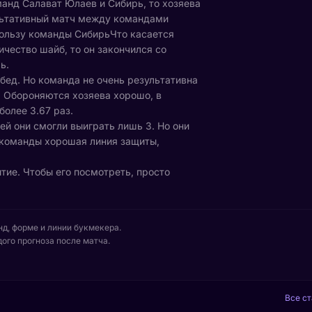
анд Салават Юлаев и Сибирь, то хозяева
ультативный матч между командами
 пользу команды СибирьЧто касается
чество шайб, то он закончился со
ь.
бед. Но команда не очень результативна
у. Обороняются хозяева хорошо, в
более 3.67 раз.
ей они смогли выиграть лишь 3. Но они
У команды хорошая линия защиты,
тие. Чтобы его посмотреть, просто
нд, форме и линии букмекера.
ого прогноза после матча.
Все ст