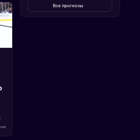
Все прогнозы
о
ения