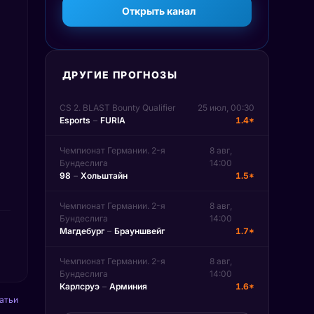
Открыть канал
ДРУГИЕ ПРОГНОЗЫ
CS 2. BLAST Bounty Qualifier
25 июл, 00:30
Esports
–
FURIA
1.4*
Чемпионат Германии. 2-я
8 авг,
Бундеслига
14:00
98
–
Хольштайн
1.5*
Чемпионат Германии. 2-я
8 авг,
Бундеслига
14:00
Магдебург
–
Брауншвейг
1.7*
Чемпионат Германии. 2-я
8 авг,
Бундеслига
14:00
Карлсруэ
–
Арминия
1.6*
атьи