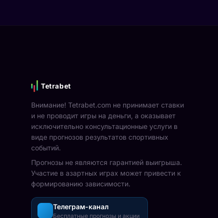
расписание, состав групп и то,
закрывае
зачем эти матчи болельщику
перед стартом сезона.
Tetrabet
Внимание! Tetrabet.com не принимает ставки
и не проводит игры на деньги, а оказывает
исключительно консультационные услуги в
виде прогнозов результатов спортивных
событий.
Прогнозы не являются гарантией выигрыша.
Участие в азартных играх может привести к
формированию зависимости.
Телеграм-канал
Бесплатные прогнозы и акции