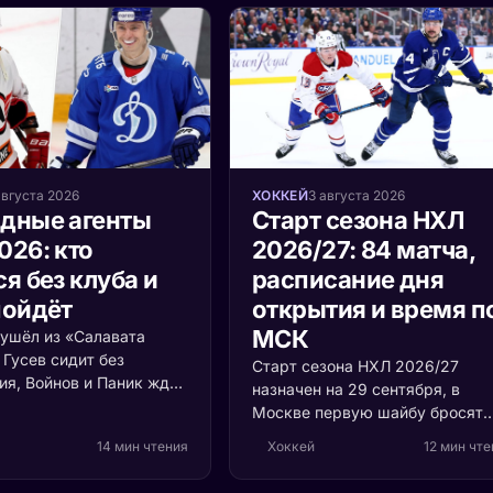
августа 2026
ХОККЕЙ
3 августа 2026
дные агенты
Старт сезона НХЛ
026: кто
2026/27: 84 матча,
я без клуба и
расписание дня
пойдёт
открытия и время п
МСК
 ушёл из «Салавата
 Гусев сидит без
Старт сезона НХЛ 2026/27
ия, Войнов и Паник ждут
назначен на 29 сентября, в
Собрали всех свободных
Москве первую шайбу бросят
КХЛ 2026, которые к
ровно в полночь 30-го. Лига
14 мин чтения
Хоккей
12 мин чт
ак и не нашли команду,
впервые с 1993 года растянула
или, какому клубу кто
регулярку до 84 матчей на