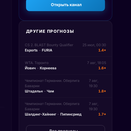
Открыть канал
ДРУГИЕ ПРОГНОЗЫ
CS 2. BLAST Bounty Qualifier
25 июл, 00:30
Esports
–
FURIA
1.4*
WTA. Торонто
7 авг, 18:05
Йович
–
Корнеева
1.6*
Чемпионат Германии. Оберлига
7 авг,
Баварии
19:30
Штадельн
–
Чам
1.8*
Чемпионат Германии. Оберлига
7 авг,
Баварии
19:30
Шалдинг-Хайнинг
–
Пипинсриед
1.7*
Все прогнозы