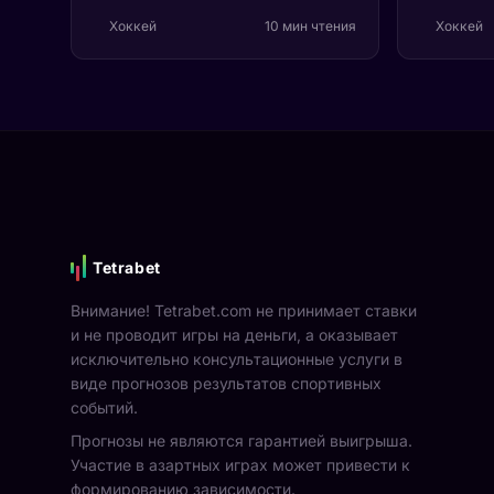
восемь клубов КХЛ, включая
агентов 
Хоккей
10 мин чтения
Хоккей
«Шанхай Дрэгонс» и минское
августу т
«Динамо». Разбираем
и разлож
расписание, состав групп и то,
закрывае
зачем эти матчи болельщику
перед стартом сезона.
Tetrabet
Внимание! Tetrabet.com не принимает ставки
и не проводит игры на деньги, а оказывает
исключительно консультационные услуги в
виде прогнозов результатов спортивных
событий.
Прогнозы не являются гарантией выигрыша.
Участие в азартных играх может привести к
формированию зависимости.