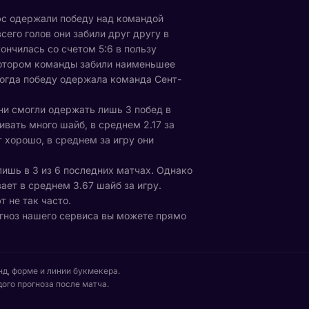
юс одержали победу над командой
сего голов они забили друг другу в
ончилась со счетом 5:6 в пользу
котором команды забили наименьшее
 Тогда победу одержала команда Сент-
они смогли одержать лишь 3 побед в
ивать много шайб, в среднем 2.17 за
 хорошо, в среднем за игру они
ишь в 3 из 6 последних матчах. Однако
ает в среднем 3.67 шайб за игру.
 не так часто.
гноз нашего сервиса вы можете прямо
нд, форме и линии букмекера.
ого прогноза после матча.