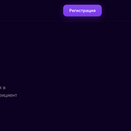
Регистрация
я в
фициент