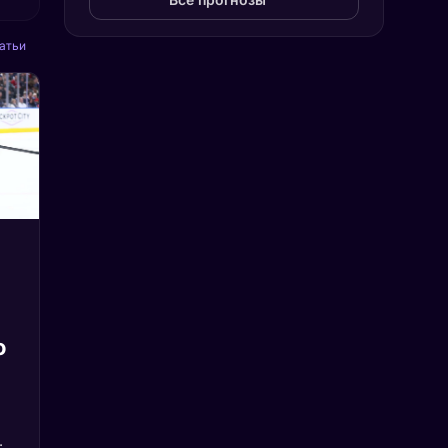
атьи
о