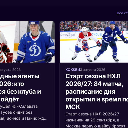
Все ст
августа 2026
ХОККЕЙ
3 августа 2026
дные агенты
Старт сезона НХЛ
026: кто
2026/27: 84 матча,
я без клуба и
расписание дня
пойдёт
открытия и время п
МСК
 ушёл из «Салавата
 Гусев сидит без
Старт сезона НХЛ 2026/27
ия, Войнов и Паник ждут
назначен на 29 сентября, в
Собрали всех свободных
Москве первую шайбу бросят