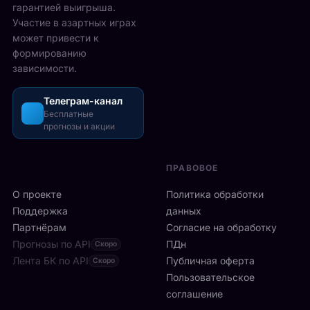
у
гарантией выигрыша.
о
р
с
Участие в азартных играх
н
а
т
может привести к
д
з
а
формированию
о
о
в
зависимости.
н
ш
М
с
л
е
к
и
Телеграм-канал
й
о
Бесплатные
с
с
прогнозы и акции
й
ь
о
а
б
н
р
ы
е
ПРАВОВОЕ
е
с
:
н
т
О проекте
9
Политика обработки
е
р
6
Поддержка
данных
T
о
и
Партнёрам
Согласие на обработку
h
:
г
Прогнозы по API
e
ПДн
Скоро
6
р
O
Лента БК по API
-
Публичная оферта
Скоро
о
2
я
Пользовательское
к
.
р
соглашение
о
Р
а