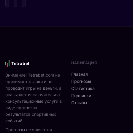
ы
е
p
г
д
e
р
е
n
а
в
2
ю
и
0
т
М
2
2
о
6
5
н
и
-
р
д
2
е
ё
7
НАВИГАЦИЯ
Tetrabet
а
т
с
л
с
Главная
Внимание! Tetrabet.com не
е
ь
1
Прогнозы
принимает ставки и не
н
в
3
проводит игры на деньги, а
т
Статистика
2
п
я
оказывает исключительно
0
Подписки
о
б
консультационные услуги в
2
Отзывы
2
р
виде прогнозов
6
3
я
г
результатов спортивных
а
н
о
событий.
в
а
д
г
Прогнозы не являются
л
у