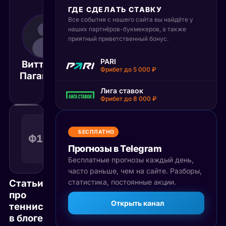
ГДЕ СДЕЛАТЬ СТАВКУ
Все события с нашего сайта вы найдёте у
3 июня 2025
наших партнёров-букмекеров, а также
20:30
приятный приветственный бонус.
МСК
Жиль
PARI
Виттория
Белен
Матч завершён
Фрибет до 5 000 ₽
Паганетти
Тайкманн
Лига ставок
Фрибет до 8 000 ₽
Фора
1
БЕСПЛАТНО
Ф1(7.5)
1.51
Поражение
(7.5)
КФ
Прогнозы в Telegram
Рекомендуемая
ставка
Бесплатные прогнозы каждый день,
часто раньше, чем на сайте. Разборы,
Статьи
статистика, постоянные акции.
про
Открыть канал
теннис
в блоге