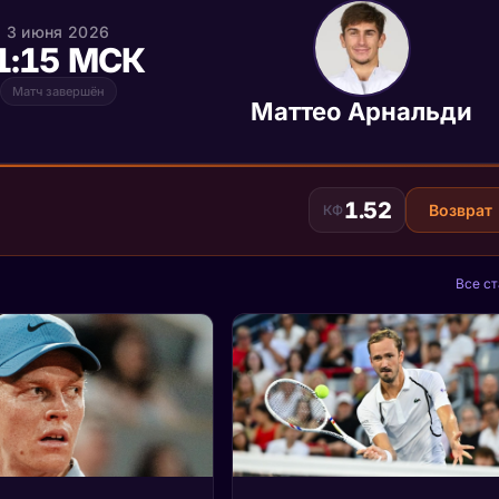
3 июня 2026
1:15 МСК
Матч завершён
Маттео Арнальди
1.52
Возврат
КФ
Все ст