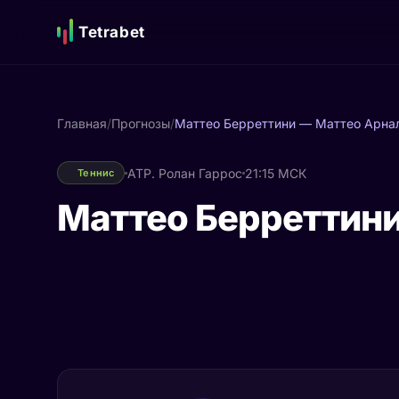
Tetrabet
Главная
/
Прогнозы
/
Маттео Берреттини — Маттео Арна
ATP. Ролан Гаррос
21:15 МСК
Теннис
Маттео Берреттин