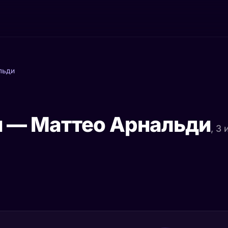
льди
и — Маттео Арнальди
, 3