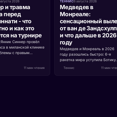
августа 2026
ТЕННИС
6 августа 2026
р и травма
Медведев в
а перед
Монреале:
ннати - что
сенсационный выле
но и как это
от ван де Зандсхул
тся на турнире
и что дальше в 2026
году
а Янник Синнер провёл
аса в миланской клинике
Медведев и Монреаль в 2026
облемы с правым
году разошлись быстро: 6-я
 Разбираемся, что
ракетка мира уступила Ботику
ь, насколько это
ван де Зандсхулпу (70-е место
11 мин чтения
Теннис
11 мин чт
и кто выигрывает, если
со счётом 3:6, 6:7 за 1 час 41
акетка мира пропустит
минуту. Разбираем, что
ти.
случилось с формой россияни
и остаётся ли время до US Ope