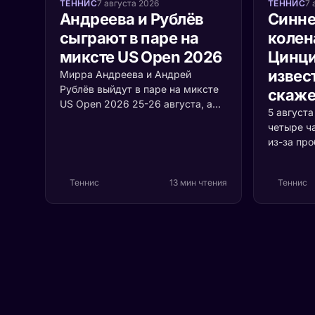
ТЕННИС
7 августа 2026
ТЕННИС
7 
Андреева и Рублёв
Синне
сыграют в паре на
колен
миксте US Open 2026
Цинци
извест
Мирра Андреева и Андрей
Рублёв выйдут в паре на миксте
скаже
US Open 2026 25-26 августа, а
5 август
среди участников турнира
четыре ч
впервые встретятся Джокович и
из-за пр
Соболенко. Разбираем формат,
коленом.
соперников и шансы россиян.
случилос
Теннис
13 мин чтения
Теннис
серьёзно 
первая р
Цинцинна