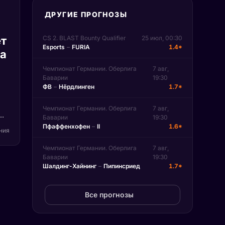
ДРУГИЕ ПРОГНОЗЫ
т
CS 2. BLAST Bounty Qualifier
25 июл, 00:30
Esports
–
FURIA
1.4*
па
Чемпионат Германии. Оберлига
7 авг,
Баварии
19:30
ФВ
–
Нёрдлинген
1.7*
Чемпионат Германии. Оберлига
7 авг,
Баварии
19:30
)
Пфаффенхофен
–
II
1.6*
ения
Чемпионат Германии. Оберлига
7 авг,
на
Баварии
19:30
Шалдинг-Хайнинг
–
Пипинсриед
1.7*
n.
Все прогнозы