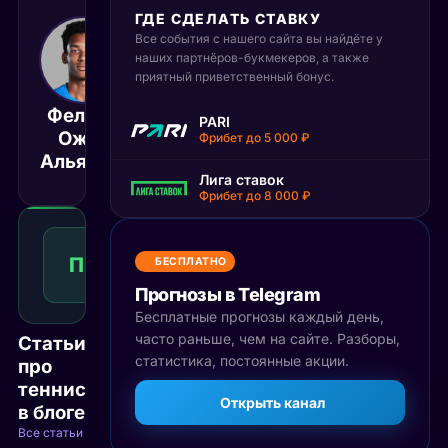
ГДЕ СДЕЛАТЬ СТАВКУ
Все события с нашего сайта вы найдёте у
3 сентября 2025
наших партнёров-букмекеров, а также
18:30
приятный приветственный бонус.
МСК
Феликс
Алекс
PARI
Оже-
Де
Матч завершён
Фрибет до 5 000 ₽
Альясим
Минаур
Лига ставок
Фрибет до 8 000 ₽
Победа
1
П1
2.35
БЕСПЛАТНО
Победа
КФ
Рекомендуемая
Прогнозы в Telegram
ставка
Бесплатные прогнозы каждый день,
часто раньше, чем на сайте. Разборы,
Статьи
статистика, постоянные акции.
про
теннис
Открыть канал
в блоге
Все статьи