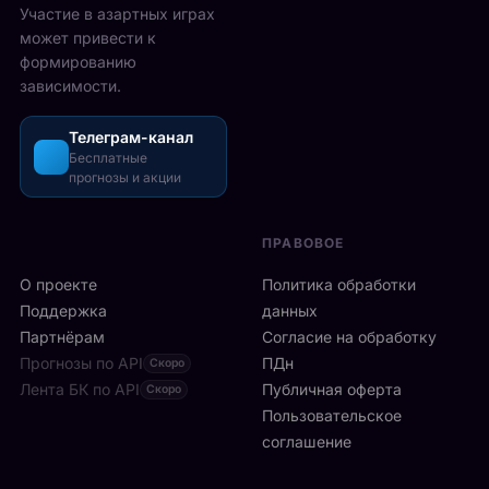
2
Участие в азартных играх
ы
а
5
может привести к
р
з
-
формированию
е
о
2
зависимости.
ч
ш
6
а
л
а
с
Телеграм-канал
и
в
а
Бесплатные
с
г
прогнозы и акции
в
ь
у
м
б
с
и
ы
т
ПРАВОВОЕ
л
с
а
а
т
О проекте
Политика обработки
,
н
р
а
Поддержка
данных
с
о
с
Партнёрам
Согласие на обработку
к
:
р
Прогнозы по API
ПДн
о
Скоро
6
е
й
Лента БК по API
-
Публичная оферта
Скоро
д
к
я
Пользовательское
и
л
р
соглашение
у
и
а
ч
н
к