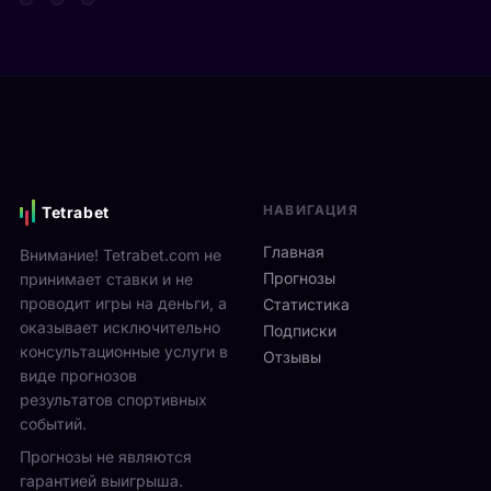
т
д
а
а
е
р
Я
в
е
н
и
н
н
М
а
и
о
м
к
н
и
С
р
к
и
е
с
НАВИГАЦИЯ
Tetrabet
н
а
т
н
л
е
Главная
Внимание! Tetrabet.com не
е
ь
U
Прогнозы
принимает ставки и не
р
в
S
проводит игры на деньги, а
п
Статистика
2
O
оказывает исключительно
р
0
Подписки
p
о
консультационные услуги в
2
Отзывы
e
в
виде прогнозов
6
n
ё
г
результатов спортивных
2
л
о
событий.
0
ч
д
Прогнозы не являются
2
е
у
6
гарантией выигрыша.
т
р