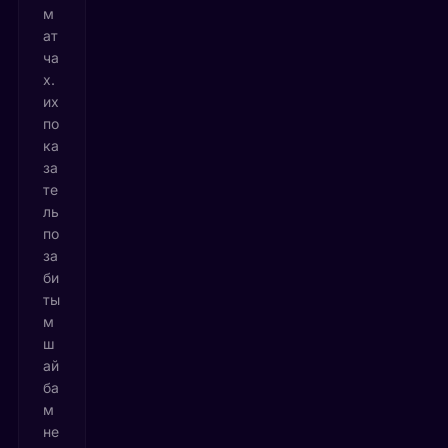
м
ат
ча
х.
их
по
ка
за
те
ль
по
за
би
ты
м
ш
ай
ба
м
не