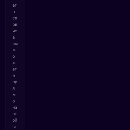
ег
о
се
рв
ис
а
вы
м
о
ж
ет
е
пр
я
м
о
на
эт
ой
ст