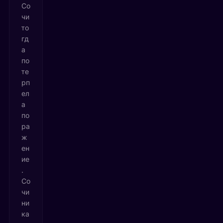
Со
чи
то
гд
а
по
те
рп
ел
а
по
ра
ж
ен
ие
.
Со
чи
ни
ка