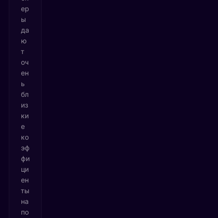
ер
ы
да
ю
т
оч
ен
ь
бл
из
ки
е
ко
эф
фи
ци
ен
ты
на
по