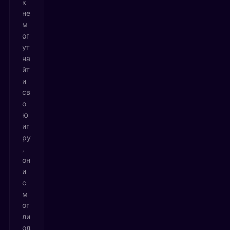
к
не
м
ог
ут
на
йт
и
св
о
ю
иг
ру
,
он
и
с
м
ог
ли
од