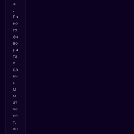
ал
.
Яв
но
го
фа
во
ри
та
в
да
нн
о
м
м
ат
че
не
т,
ко