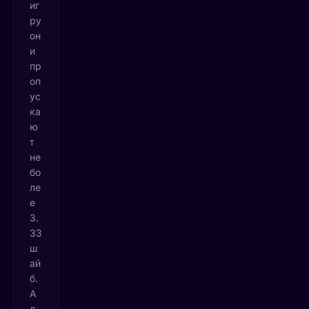
иг
ру
он
и
пр
оп
ус
ка
ю
т
не
бо
ле
е
3.
33
ш
ай
б.
А
д