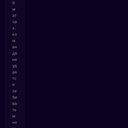
6
м
ат
ча
х.
ко
м
ан
де
не
уд
ае
тс
я
за
би
ва
ть
м
но