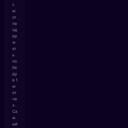
с
м
ог
ла
од
ер
ж
ат
ь
по
бе
ду
в 1
м
ат
ча
х.
Са
м
ый