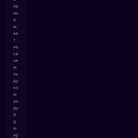
пр
ин
и
м
ае
т
на
св
ое
м
ль
ду
ко
м
ан
ду
А
д
м
ир