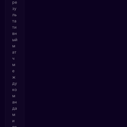
ре
зу
ль
та
ти
вн
ый
м
ат
ч
м
е
ж
ду
ко
м
ан
да
м
и
пр