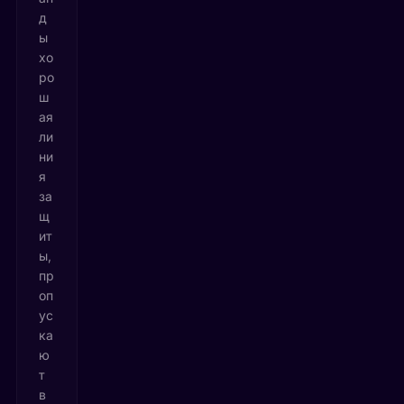
д
ы
хо
ро
ш
ая
ли
ни
я
за
щ
ит
ы,
пр
оп
ус
ка
ю
т
в