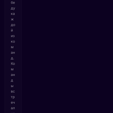
бе
ду
ка
ж
до
й
из
ко
м
ан
д.
Ко
м
ан
д
ы
вс
тр
еч
ал