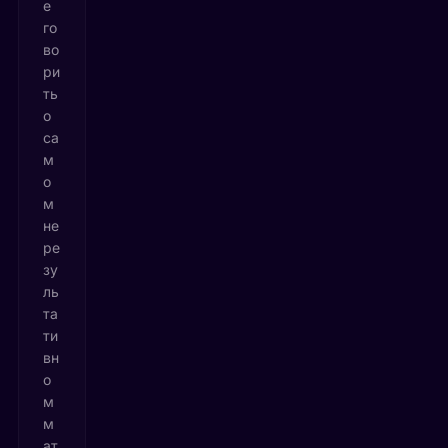
е
го
во
ри
ть
о
са
м
о
м
не
ре
зу
ль
та
ти
вн
о
м
м
ат