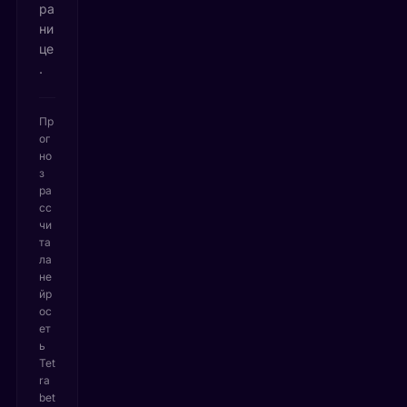
ра
ни
це
.
Пр
ог
но
з
ра
сс
чи
та
ла
не
йр
ос
ет
ь
Tet
ra
bet