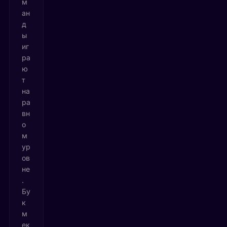
м
ан
д
ы
иг
ра
ю
т
на
ра
вн
о
м
ур
ов
не
.
Бу
к
м
ек