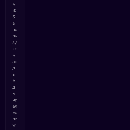
м
3:
5
в
по
ль
зу
ко
м
ан
д
ы
А
д
м
ир
ал
Ес
ли
ж