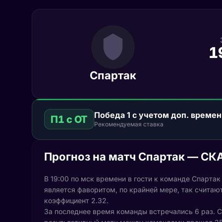
1
Спартак
Победа 1 с учетом доп. времен
П1 с ОТ
Рекомендуемая ставка
Прогноз на матч Спартак — СКА
В 19:00 по мск времени в гости к команде Спарта
является фаворитом, по крайней мере, так считаю
коэффициент 2.32.
За последнее время команды встречались 6 раз. С