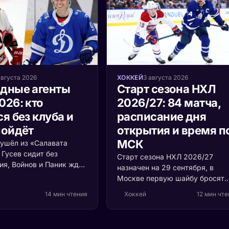
августа 2026
ХОККЕЙ
3 августа 2026
дные агенты
Старт сезона НХЛ
026: кто
2026/27: 84 матча,
я без клуба и
расписание дня
пойдёт
открытия и время п
МСК
 ушёл из «Салавата
 Гусев сидит без
Старт сезона НХЛ 2026/27
ия, Войнов и Паник ждут
назначен на 29 сентября, в
Собрали всех свободных
Москве первую шайбу бросят
КХЛ 2026, которые к
ровно в полночь 30-го. Лига
14 мин чтения
Хоккей
12 мин чт
ак и не нашли команду,
впервые с 1993 года растянула
или, какому клубу кто
регулярку до 84 матчей на
т дыру в составе.
команду, а общее число игр