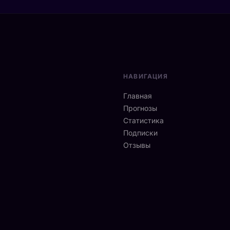
выросло до рекордных 1344.
Разбираем пять матчей дня
открытия по МСК, главные дат
чемпионата и то, как две лишн
игры двигают тоталы.
НАВИГАЦИЯ
Главная
Прогнозы
Статистика
Подписки
Отзывы