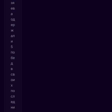
зя
ев
а
од
ер
ж
ал
и
5
по
бе
д
в
св
ои
х
по
сл
ед
ни