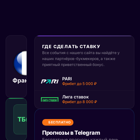
ГДЕ СДЕЛАТЬ СТАВКУ
Все события с нашего сайта вы найдёте у
4 июня 2026
22:10
наших партнёров-букмекеров, а также
приятный приветственный бонус.
МСК
Кот-
PARI
Франция
Матч завершён
д’Ивуар
Фрибет до 5 000 ₽
Лига ставок
Фрибет до 8 000 ₽
Тотал
больше
ТБ(2.5)
1.64
Победа
2.5
КФ
БЕСПЛАТНО
Рекомендуемая
ставка
Прогнозы в Telegram
Бесплатные прогнозы каждый день,