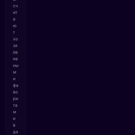
сч
ит
а
ю
т
хо
зя
ев
яв
ны
м
и
фа
во
ри
та
м
и
в
да