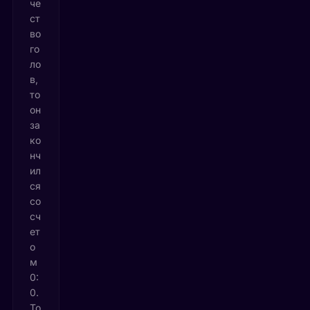
че
ст
во
го
ло
в,
то
он
за
ко
нч
ил
ся
со
сч
ет
о
м
0:
0.
То