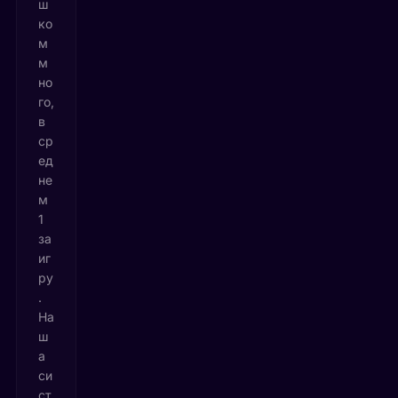
ш
ко
м
м
но
го,
в
ср
ед
не
м
1
за
иг
ру
.
На
ш
а
си
ст