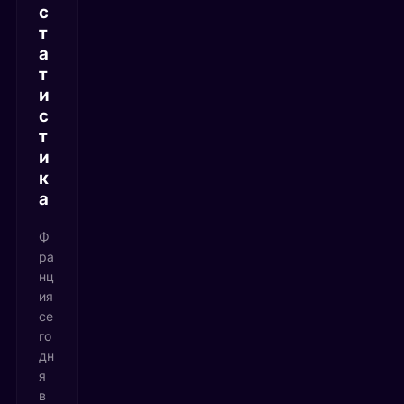
с
т
а
т
и
с
т
и
к
а
Ф
ра
нц
ия
се
го
дн
я
в