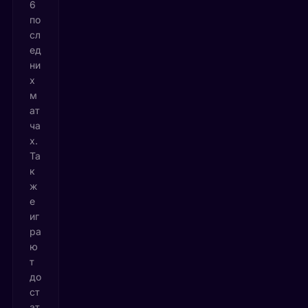
6
по
сл
ед
ни
х
м
ат
ча
х.
Та
к
ж
е
иг
ра
ю
т
до
ст
ат