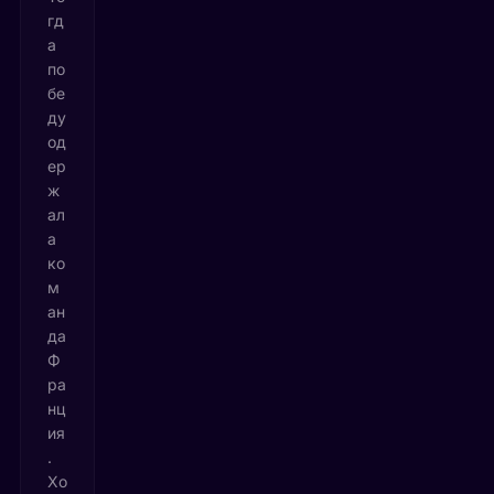
гд
а
по
бе
ду
од
ер
ж
ал
а
ко
м
ан
да
Ф
ра
нц
ия
.
Хо