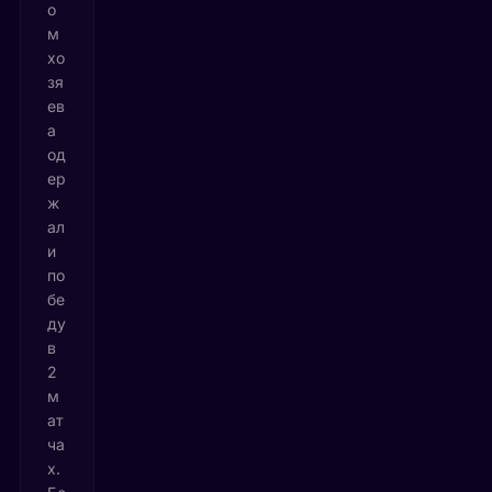
о
м
хо
зя
ев
а
од
ер
ж
ал
и
по
бе
ду
в
2
м
ат
ча
х.