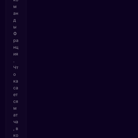
м
ан
д
ы
Ф
ра
нц
ия
.
Чт
о
ка
са
ет
ся
м
ат
ча
, в
ко