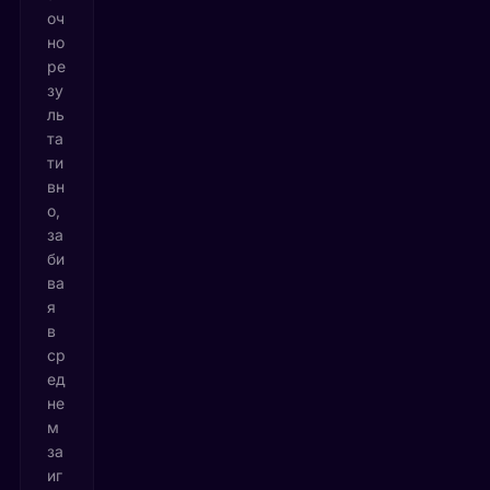
оч
но
ре
зу
ль
та
ти
вн
о,
за
би
ва
я
в
ср
ед
не
м
за
иг