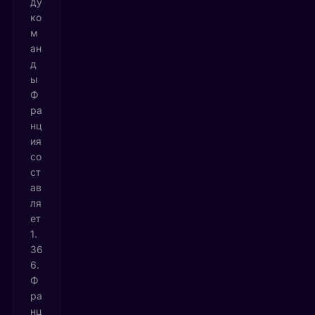
ду
ко
м
ан
д
ы
Ф
ра
нц
ия
со
ст
ав
ля
ет
1.
36
6.
Ф
ра
нц