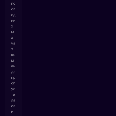
по
сл
ед
ни
х
м
ат
ча
х
ко
м
ан
да
пр
оп
ус
ти
ла
сл
и