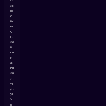
Бо
ль
ш
е
вс
ег
о
го
ло
в
он
и
за
би
ли
др
уг
др
уг
у
в