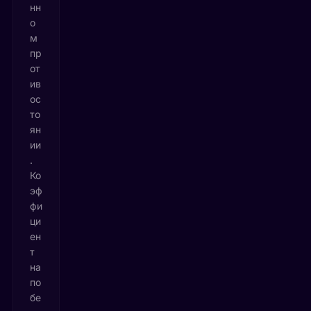
нн
о
м
пр
от
ив
ос
то
ян
ии
.
Ко
эф
фи
ци
ен
т
на
по
бе