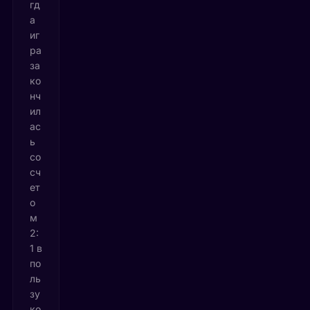
гд
а
иг
ра
за
ко
нч
ил
ас
ь
со
сч
ет
о
м
2:
1 в
по
ль
зу
ко