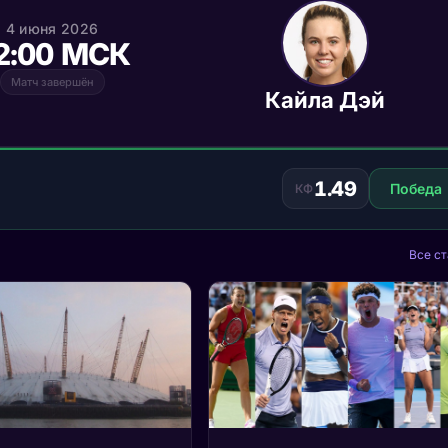
4 июня 2026
2:00 МСК
Матч завершён
Кайла Дэй
1.49
Победа
КФ
Все ст