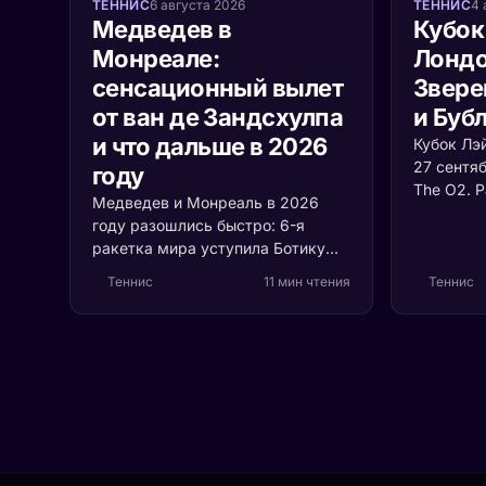
ТЕННИС
6 августа 2026
ТЕННИС
4 
Медведев в
Кубок
Монреале:
Лондо
сенсационный вылет
Звере
от ван де Зандсхулпа
и Буб
и что дальше в 2026
Кубок Лэ
27 сентя
году
The O2. 
Медведев и Монреаль в 2026
сборных 
году разошлись быстро: 6-я
с растуще
ракетка мира уступила Ботику
почему в
ван де Зандсхулпу (70-е место)
судьбу т
Теннис
11 мин чтения
Теннис
со счётом 3:6, 6:7 за 1 час 41
минуту. Разбираем, что
случилось с формой россиянина
и остаётся ли время до US Open.