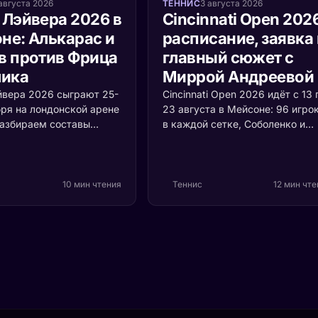
августа 2026
ТЕННИС
3 августа 2026
 Лэйвера 2026 в
Cincinnati Open 202
не: Алькарас и
расписание, заявка 
в против Фрица
главный сюжет с
лика
Миррой Андреевой
йвера 2026 сыграют 25-
Cincinnati Open 2026 идёт с 13 
бря на лондонской арене
23 августа в Мейсоне: 96 игро
Разбираем составы
в каждой сетке, Соболенко и
Европы и Мира, формат
Синнер первыми номерами,
й ценой очка и то,
Алькарас и Швёнтек защищаю
оскресенье решает
титулы. Мирра Андреева впер
рофея.
выходит на американский хар
10 мин чтения
Теннис
12 мин чт
чемпионкой «Ролан Гаррос» и 
теряет здесь ни одного очка.