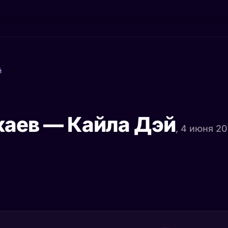
й
каев — Кайла Дэй
, 4 июня 2