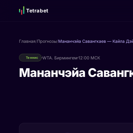
Tetrabet
Главная
/
Прогнозы
/
Мананчэйа Савангкаев — Кайла Дэ
WTA. Бирмингем
12:00 МСК
Теннис
Мананчэйа Саванг