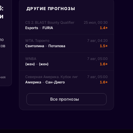
6:
ДРУГИЕ ПРОГНОЗЫ
и
CS 2. BLAST Bounty Qualifier
25 июл, 00:30
Esports
–
FURIA
1.4*
по
WTA. Торонто
7 авг, 04:20
ков
Свитолина
–
Потапова
1.5*
WNBA
7 авг, 05:00
т
(жен)
–
(жен)
1.6*
вые
д
Северная Америка. Кубок лиг
7 авг, 05:00
ения
Америка
–
Сан-Диего
1.6*
не
Все прогнозы