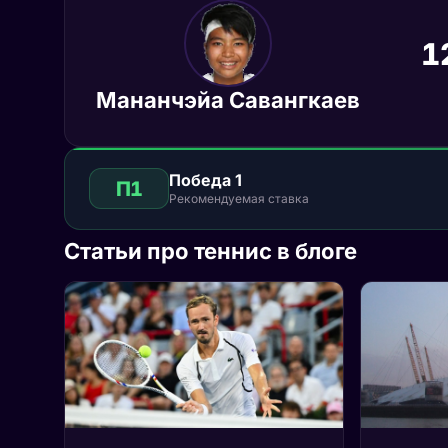
1
Мананчэйа Савангкаев
Победа 1
П1
Рекомендуемая ставка
Статьи про теннис в блоге