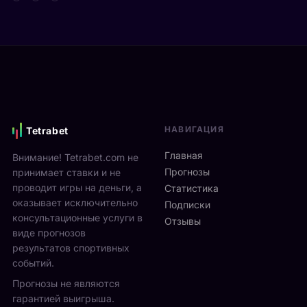
т
д
а
а
е
р
Я
в
е
н
и
н
н
М
а
и
о
м
к
н
и
С
р
к
и
е
с
НАВИГАЦИЯ
Tetrabet
н
а
т
н
л
е
Главная
Внимание! Tetrabet.com не
е
ь
U
Прогнозы
принимает ставки и не
р
в
S
проводит игры на деньги, а
п
Статистика
2
O
оказывает исключительно
р
0
Подписки
p
о
консультационные услуги в
2
Отзывы
e
в
виде прогнозов
6
n
ё
г
результатов спортивных
2
л
о
событий.
0
ч
д
Прогнозы не являются
2
е
у
6
гарантией выигрыша.
т
р