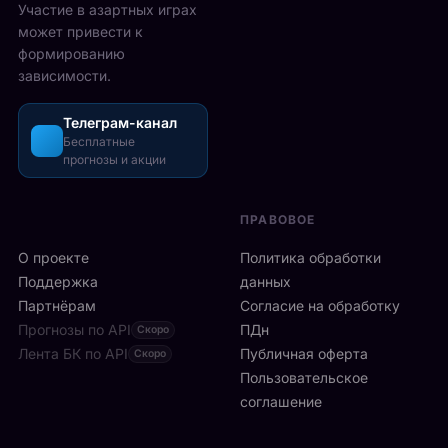
2
Участие в азартных играх
ы
а
5
может привести к
р
з
-
формированию
е
о
2
зависимости.
ч
ш
6
а
л
а
с
Телеграм-канал
и
в
а
Бесплатные
с
г
прогнозы и акции
в
ь
у
м
б
с
и
ы
т
ПРАВОВОЕ
л
с
а
а
т
О проекте
Политика обработки
,
н
р
а
Поддержка
данных
с
о
с
Партнёрам
Согласие на обработку
к
:
р
Прогнозы по API
ПДн
о
Скоро
6
е
й
Лента БК по API
-
Публичная оферта
Скоро
д
к
я
Пользовательское
и
л
р
соглашение
у
и
а
ч
н
к