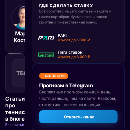
ГДЕ СДЕЛАТЬ СТАВКУ
Все события с нашего сайта вы найдёте у
4 июня 2026
16:00
наших партнёров-букмекеров, а также
приятный приветственный бонус.
МСК
Марта
Мирра
PARI
Матч завершён
Костюк
Андреева
Фрибет до 5 000 ₽
Лига ставок
Фрибет до 8 000 ₽
Тотал
больше
ТБ(20)
1.54
Поражение
20
КФ
БЕСПЛАТНО
Рекомендуемая
ставка
Прогнозы в Telegram
Бесплатные прогнозы каждый день,
Статьи
часто раньше, чем на сайте. Разборы,
про
статистика, постоянные акции.
теннис
Открыть канал
в блоге
Все статьи