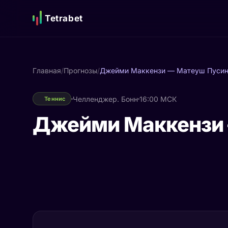
Tetrabet
Главная
/
Прогнозы
/
Джейми Маккензи — Матеуш Пусин
Челленджер. Бонн
16:00 МСК
Теннис
Джейми Маккензи 