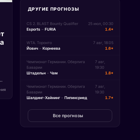
ДРУГИЕ ПРОГНОЗЫ
CS 2. BLAST Bounty Qualifier
25 июл, 00:30
Esports
–
FURIA
1.4*
т
па
WTA. Торонто
7 авг, 18:05
Йович
–
Корнеева
1.6*
Чемпионат Германии. Оберлига
7 авг,
Баварии
19:30
Штадельн
–
Чам
1.8*
)
Чемпионат Германии. Оберлига
7 авг,
ения
Баварии
19:30
Шалдинг-Хайнинг
–
Пипинсриед
1.7*
на
n.
Все прогнозы