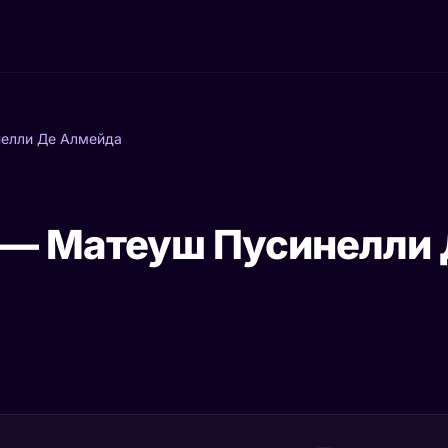
елли Де Алмейда
— Матеуш Пусинелли