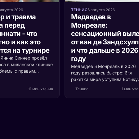
августа 2026
ТЕННИС
6 августа 2026
р и травма
Медведев в
а перед
Монреале:
ннати - что
сенсационный выле
но и как это
от ван де Зандсхул
тся на турнире
и что дальше в 2026
году
а Янник Синнер провёл
аса в миланской клинике
Медведев и Монреаль в 2026
облемы с правым
году разошлись быстро: 6-я
 Разбираемся, что
ракетка мира уступила Ботику
ь, насколько это
ван де Зандсхулпу (70-е место
11 мин чтения
Теннис
11 мин чт
и кто выигрывает, если
со счётом 3:6, 6:7 за 1 час 41
акетка мира пропустит
минуту. Разбираем, что
ти.
случилось с формой россияни
и остаётся ли время до US Ope