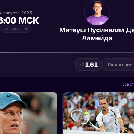
4 августа 2025
6:00 МСК
Матеуш Пусинелли Д
Матч завершён
Алмейда
1.61
Поражение
КФ
Все ст