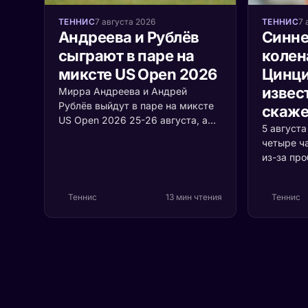
ТЕННИС
7 августа 2026
ТЕННИС
7 
Андреева и Рублёв
Синне
сыграют в паре на
колен
миксте US Open 2026
Цинци
извест
Мирра Андреева и Андрей
Рублёв выйдут в паре на миксте
скаже
US Open 2026 25-26 августа, а
5 август
среди участников турнира
четыре ч
впервые встретятся Джокович и
из-за пр
Соболенко. Разбираем формат,
коленом.
соперников и шансы россиян.
случилос
Теннис
13 мин чтения
Теннис
серьёзно 
первая р
Цинцинна