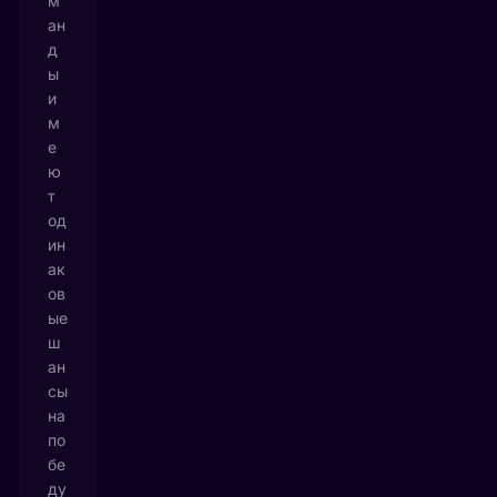
м
ан
д
ы
и
м
е
ю
т
од
ин
ак
ов
ые
ш
ан
сы
на
по
бе
ду