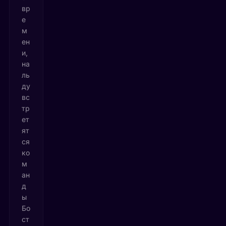
вр
е
м
ен
и,
на
ль
ду
вс
тр
ет
ят
ся
ко
м
ан
д
ы
Бо
ст