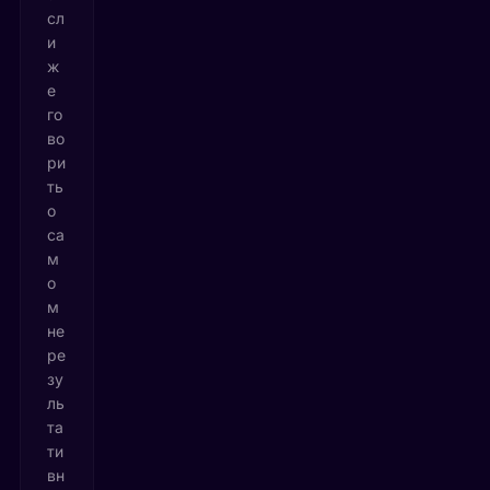
сл
и
ж
е
го
во
ри
ть
о
са
м
о
м
не
ре
зу
ль
та
ти
вн