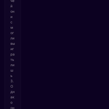
че
й
он
и
с
м
ог
ли
вы
иг
ра
ть
ли
ш
ь
3.
О
дн
ак
о
он