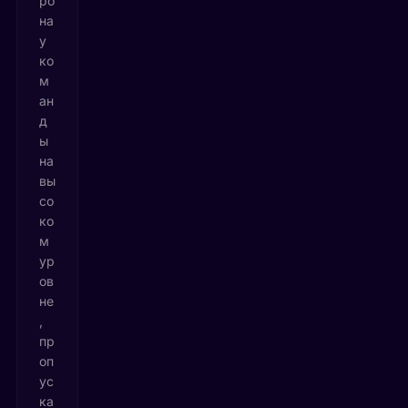
ро
на
у
ко
м
ан
д
ы
на
вы
со
ко
м
ур
ов
не
,
пр
оп
ус
ка