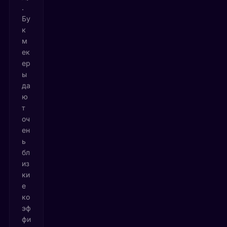
.
Бу
к
м
ек
ер
ы
да
ю
т
оч
ен
ь
бл
из
ки
е
ко
эф
фи