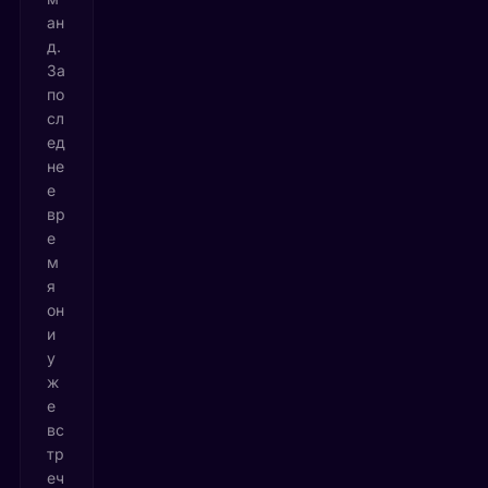
ан
д.
За
по
сл
ед
не
е
вр
е
м
я
он
и
у
ж
е
вс
тр
еч