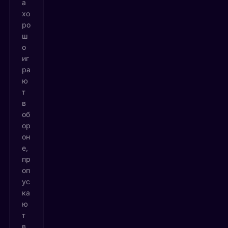
а
хо
ро
ш
о
иг
ра
ю
т
в
об
ор
он
е,
пр
оп
ус
ка
ю
т
в