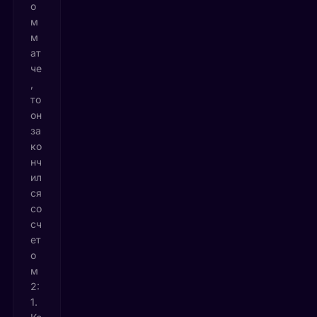
о
м
м
ат
че
,
то
он
за
ко
нч
ил
ся
со
сч
ет
о
м
2:
1.