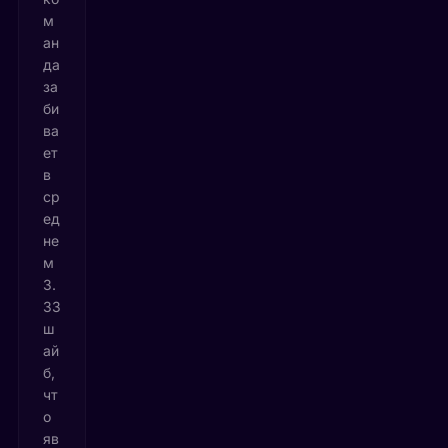
м
ан
да
за
би
ва
ет
в
ср
ед
не
м
3.
33
ш
ай
б,
чт
о
яв