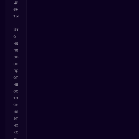
ци
ен
ты
.
Эт
о
не
пе
рв
ое
пр
от
ив
ос
то
ян
ие
эт
их
ко
м