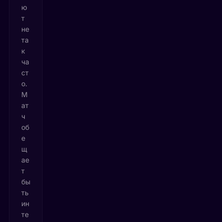
ю
т
не
та
к
ча
ст
о.
М
ат
ч
об
е
щ
ае
т
бы
ть
ин
те