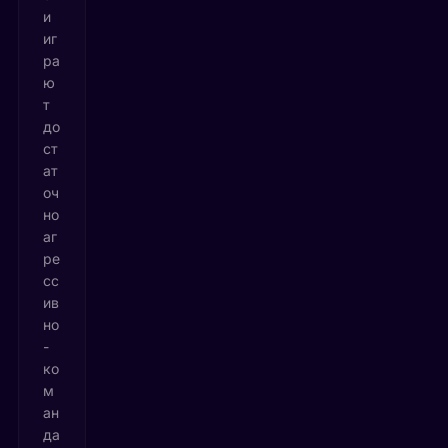
и
иг
ра
ю
т
до
ст
ат
оч
но
аг
ре
сс
ив
но
-
ко
м
ан
да