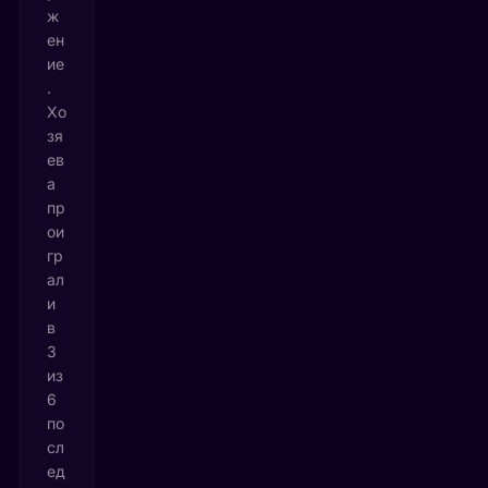
ж
ен
ие
.
Хо
зя
ев
а
пр
ои
гр
ал
и
в
3
из
6
по
сл
ед