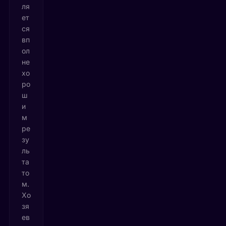
ля
ет
ся
вп
ол
не
хо
ро
ш
и
м
ре
зу
ль
та
то
м.
Хо
зя
ев