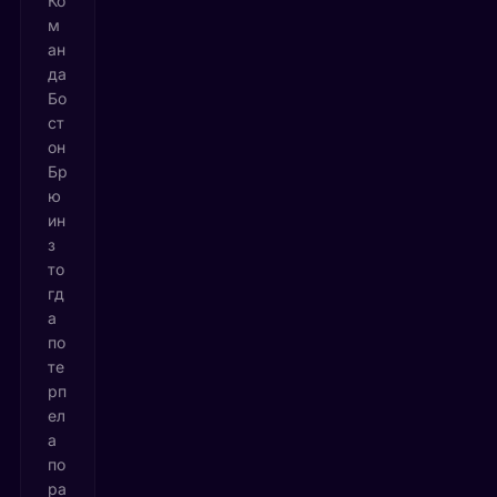
Ко
м
ан
да
Бо
ст
он
Бр
ю
ин
з
то
гд
а
по
те
рп
ел
а
по
ра