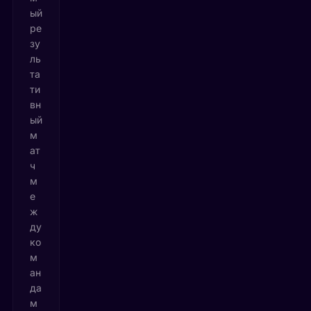
ый
ре
зу
ль
та
ти
вн
ый
м
ат
ч
м
е
ж
ду
ко
м
ан
да
м