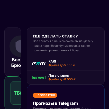
ГДЕ СДЕЛАТЬ СТАВКУ
Все события с нашего сайта вы найдёте у
4 октября 2025
21:00
наших партнёров-букмекеров, а также
приятный приветственный бонус.
МСК
Бостон
Нью-Йорк
PARI
Матч завершён
Брюинз
Рейнджерс
Фрибет до 5 000 ₽
Лига ставок
Фрибет до 8 000 ₽
Тотал
больше
ТБ(4.5)
1.41
Победа
4.5
КФ
БЕСПЛАТНО
Рекомендуемая
ставка
Прогнозы в Telegram
Бесплатные прогнозы каждый день,