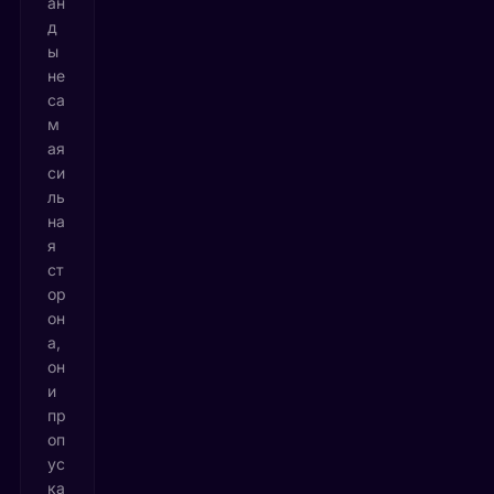
ан
д
ы
не
са
м
ая
си
ль
на
я
ст
ор
он
а,
он
и
пр
оп
ус
ка