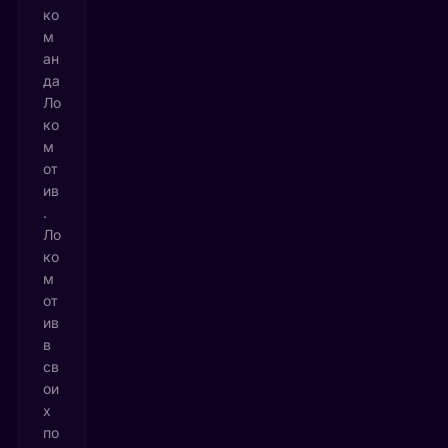
ко
м
ан
да
Ло
ко
м
от
ив
.
Ло
ко
м
от
ив
в
св
ои
х
по