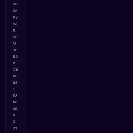
по
бе
ду
на
д
ко
м
ан
до
й
Са
ла
ва
т
Ю
ла
ев
в
3
из