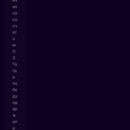
нч
ил
ся
со
сч
ет
о
м
0:
3.
То
гд
а
по
бе
ду
од
ер
ж
ал
а