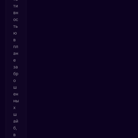
ти
вн
ос
ть
ю
в
пл
ан
е
за
бр
о
ш
ен
ны
х
ш
ай
б,
в