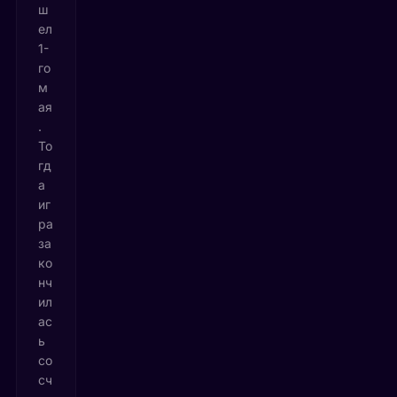
ш
ел
1-
го
м
ая
.
То
гд
а
иг
ра
за
ко
нч
ил
ас
ь
со
сч