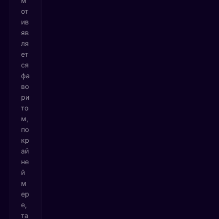
м
от
ив
яв
ля
ет
ся
фа
во
ри
то
м,
по
кр
ай
не
й
м
ер
е,
та