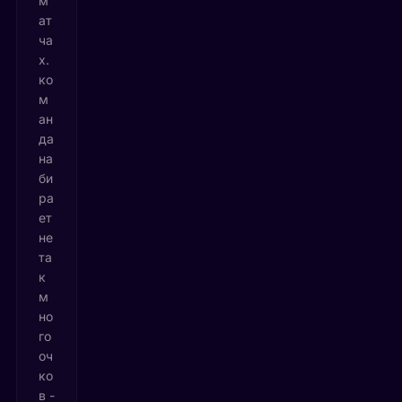
м
ат
ча
х.
ко
м
ан
да
на
би
ра
ет
не
та
к
м
но
го
оч
ко
в -