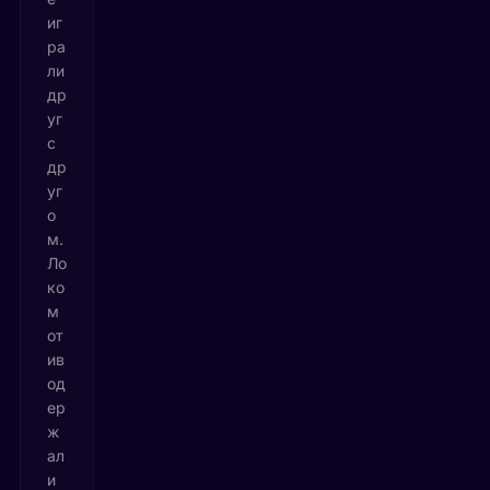
иг
ра
ли
др
уг
с
др
уг
о
м.
Ло
ко
м
от
ив
од
ер
ж
ал
и