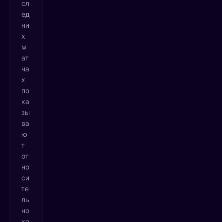
сл
ед
ни
х
м
ат
ча
х
по
ка
зы
ва
ю
т
от
но
си
те
ль
но
хо