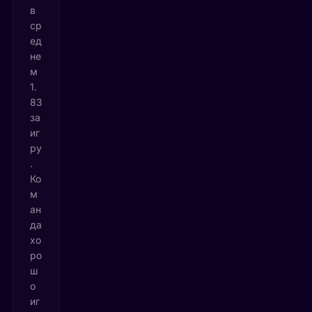
в
ср
ед
не
м
1.
83
за
иг
ру
.
Ко
м
ан
да
хо
ро
ш
о
иг