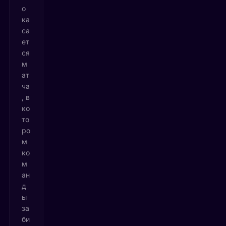
о
ка
са
ет
ся
м
ат
ча
, в
ко
то
ро
м
ко
м
ан
д
ы
за
би