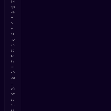
ан
да
не
м
о
ж
ет
по
хв
ас
та
ть
ся
хо
ро
ш
ей
ре
зу
ль
та