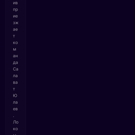
ив
пр
ие
зж
ае
т
ко
м
ан
да
Са
ла
ва
т
Ю
ла
ев
.
Ло
ко