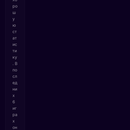
ро
ш
у
ю
ст
ат
ис
ти
ку
. В
по
сл
ед
ни
х
6
иг
ра
х
он