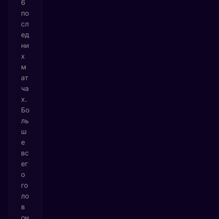
6
по
сл
ед
ни
х
м
ат
ча
х.
Бо
ль
ш
е
вс
ег
о
го
ло
в
он