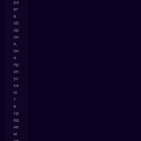
ра
ет
в
об
ор
он
е,
он
и
пр
оп
ус
ка
ю
т
в
ср
ед
не
м
не