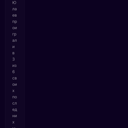
Ю
ла
ев
пр
ои
гр
ал
и
в
3
из
6
св
ои
х
по
сл
ед
ни
х