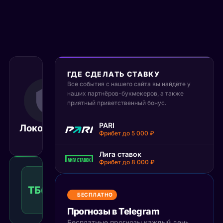
ГДЕ СДЕЛАТЬ СТАВКУ
Все события с нашего сайта вы найдёте у
5 мая 2025
19:30
наших партнёров-букмекеров, а также
приятный приветственный бонус.
МСК
Салават
PARI
Локомотив
Матч завершён
Юлаев
Фрибет до 5 000 ₽
Лига ставок
Фрибет до 8 000 ₽
Тотал
больше
ТБ(3.5)
1.46
Победа
3.5
КФ
БЕСПЛАТНО
Рекомендуемая
ставка
Прогнозы в Telegram
Бесплатные прогнозы каждый день,