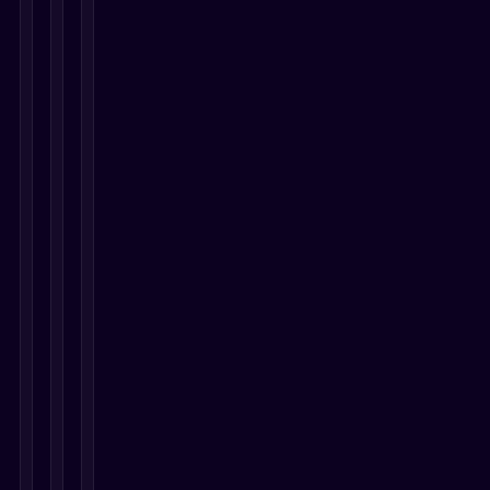
O
о
в
p
и
а
e
з
н
n
в
д
2
е
е
0
с
З
2
т
а
6
н
н
о
д
М
и
и
с
р
к
х
р
а
у
а
к
л
А
э
п
н
т
а
д
о
и
р
с
ч
е
к
т
е
а
о
в