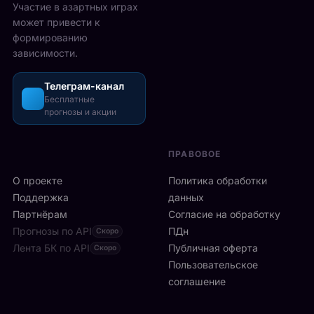
2
Участие в азартных играх
ы
а
5
может привести к
р
з
-
формированию
е
о
2
зависимости.
ч
ш
6
а
л
а
с
Телеграм-канал
и
в
а
Бесплатные
с
г
прогнозы и акции
в
ь
у
м
б
с
и
ы
т
ПРАВОВОЕ
л
с
а
а
т
О проекте
Политика обработки
,
н
р
а
Поддержка
данных
с
о
с
Партнёрам
Согласие на обработку
к
:
р
Прогнозы по API
ПДн
о
Скоро
6
е
й
Лента БК по API
-
Публичная оферта
Скоро
д
к
я
Пользовательское
и
л
р
соглашение
у
и
а
ч
н
к