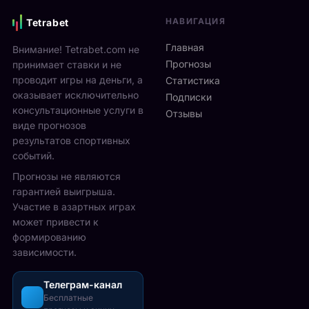
р
я
n
а
НАВИГАЦИЯ
Tetrabet
:
2
ю
F
0
т
Главная
Внимание! Tetrabet.com не
a
2
2
Прогнозы
принимает ставки и не
n
6
5
проводит игры на деньги, а
Статистика
W
и
-
оказывает исключительно
e
д
Подписки
2
консультационные услуги в
e
ё
Отзывы
7
k
виде прогнозов
т
с
с
с
результатов спортивных
е
2
1
событий.
н
3
3
т
Прогнозы не являются
а
п
я
гарантией выигрыша.
в
о
б
Участие в азартных играх
г
2
р
может привести к
у
3
я
формированию
с
а
н
зависимости.
т
в
а
а
г
л
,
Телеграм-канал
у
о
Бесплатные
о
с
н