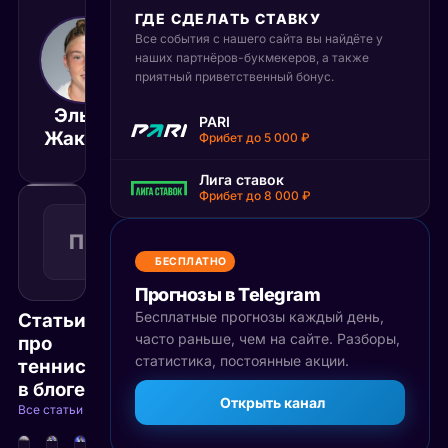
ГДЕ СДЕЛАТЬ СТАВКУ
Все события с нашего сайта вы найдёте у
5 июня 2025
20:30
наших партнёров-букмекеров, а также
приятный приветственный бонус.
МСК
Эльза
Виктория
PARI
Матч завершён
Жакемо
Томова
Фрибет до 5 000 ₽
Лига ставок
Фрибет до 8 000 ₽
Победа
1
П1
1.58
Поражение
КФ
Рекомендуемая
БЕСПЛАТНО
ставка
Прогнозы в Telegram
Бесплатные прогнозы каждый день,
Статьи
часто раньше, чем на сайте. Разборы,
про
статистика, постоянные акции.
теннис
в блоге
Открыть канал
Все статьи