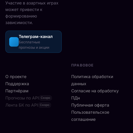
2
Участие в азартных играх
ы
а
5
может привести к
р
з
-
формированию
е
о
2
зависимости.
ч
ш
6
а
л
а
с
Телеграм-канал
и
в
а
Бесплатные
с
г
прогнозы и акции
в
ь
у
м
б
с
и
ы
т
ПРАВОВОЕ
л
с
а
а
т
О проекте
Политика обработки
,
н
р
а
Поддержка
данных
с
о
с
Партнёрам
Согласие на обработку
к
:
р
Прогнозы по API
ПДн
о
Скоро
6
е
й
Лента БК по API
-
Публичная оферта
Скоро
д
к
я
Пользовательское
и
л
р
соглашение
у
и
а
ч
н
к