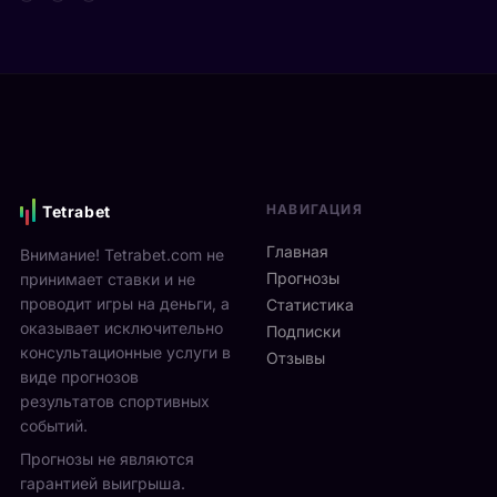
т
д
а
а
е
р
Я
в
е
н
и
н
н
М
а
и
о
м
к
н
и
С
р
к
и
е
с
НАВИГАЦИЯ
Tetrabet
н
а
т
н
л
е
Главная
Внимание! Tetrabet.com не
е
ь
U
Прогнозы
принимает ставки и не
р
в
S
проводит игры на деньги, а
п
Статистика
2
O
оказывает исключительно
р
0
Подписки
p
о
консультационные услуги в
2
Отзывы
e
в
виде прогнозов
6
n
ё
г
результатов спортивных
2
л
о
событий.
0
ч
д
Прогнозы не являются
2
е
у
6
гарантией выигрыша.
т
р