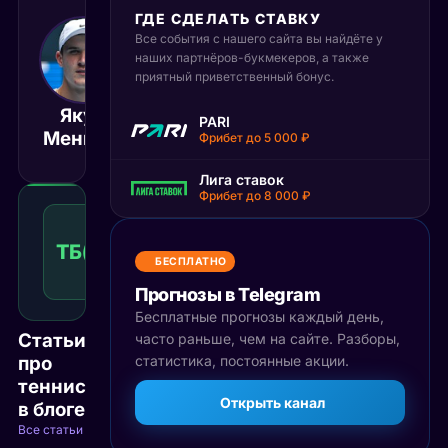
ГДЕ СДЕЛАТЬ СТАВКУ
Все события с нашего сайта вы найдёте у
5 июня 2026
15:30
наших партнёров-букмекеров, а также
приятный приветственный бонус.
МСК
Якуб
Александр
PARI
Матч завершён
Меншик
Зверев
Фрибет до 5 000 ₽
Лига ставок
Фрибет до 8 000 ₽
Тотал
больше
ТБ(35)
1.55
Победа
35
КФ
БЕСПЛАТНО
Рекомендуемая
ставка
Прогнозы в Telegram
Бесплатные прогнозы каждый день,
Статьи
часто раньше, чем на сайте. Разборы,
про
статистика, постоянные акции.
теннис
Открыть канал
в блоге
Все статьи