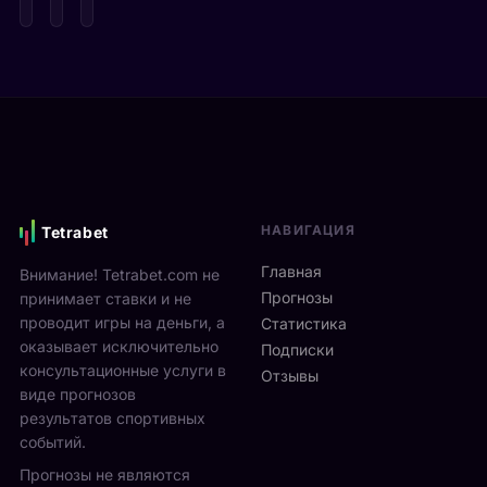
ы
е
p
г
д
e
р
е
n
а
в
2
ю
и
0
т
М
2
2
о
6
5
н
и
-
р
д
2
е
ё
7
НАВИГАЦИЯ
Tetrabet
а
т
с
л
с
Главная
Внимание! Tetrabet.com не
е
ь
1
Прогнозы
принимает ставки и не
н
в
3
проводит игры на деньги, а
т
Статистика
2
п
я
оказывает исключительно
0
Подписки
о
б
консультационные услуги в
2
Отзывы
2
р
виде прогнозов
6
3
я
г
результатов спортивных
а
н
о
событий.
в
а
д
г
Прогнозы не являются
л
у