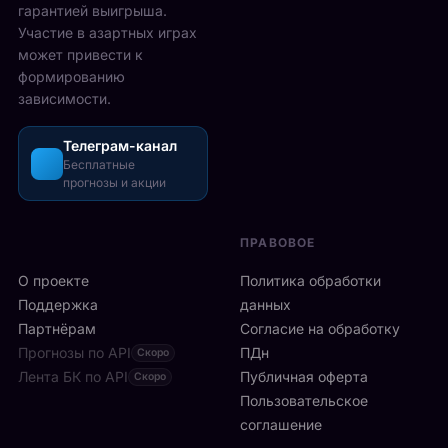
у
гарантией выигрыша.
о
р
с
Участие в азартных играх
н
а
т
может привести к
д
з
а
формированию
о
о
в
зависимости.
н
ш
М
с
л
е
к
и
Телеграм-канал
й
о
Бесплатные
с
с
прогнозы и акции
й
ь
о
а
б
н
р
ы
е
ПРАВОВОЕ
е
с
:
н
т
О проекте
9
Политика обработки
е
р
6
Поддержка
данных
T
о
и
Партнёрам
Согласие на обработку
h
:
г
Прогнозы по API
e
ПДн
Скоро
6
р
O
Лента БК по API
-
Публичная оферта
Скоро
о
2
я
Пользовательское
к
.
р
соглашение
о
Р
а