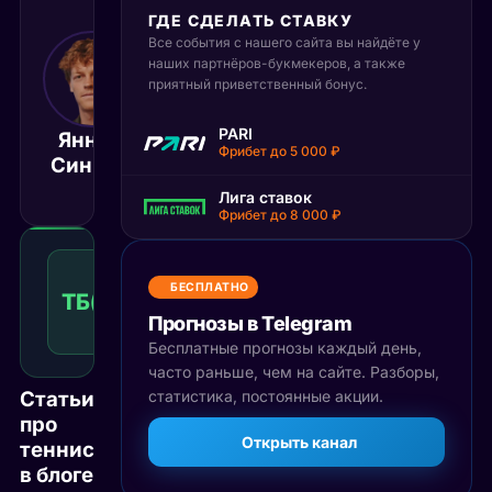
ГДЕ СДЕЛАТЬ СТАВКУ
Все события с нашего сайта вы найдёте у
6 сентября 2025
наших партнёров-букмекеров, а также
02:00
приятный приветственный бонус.
МСК
Феликс
PARI
Янник
Оже-
Матч завершён
Фрибет до 5 000 ₽
Синнер
Альясим
Лига ставок
Фрибет до 8 000 ₽
Тотал
больше
БЕСПЛАТНО
ТБ(30)
1.65
Победа
30
КФ
Прогнозы в Telegram
Рекомендуемая
ставка
Бесплатные прогнозы каждый день,
часто раньше, чем на сайте. Разборы,
Статьи
статистика, постоянные акции.
про
Открыть канал
теннис
в блоге