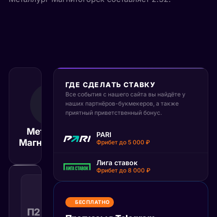
ГДЕ СДЕЛАТЬ СТАВКУ
Все события с нашего сайта вы найдёте у
6 сентября 2025
14:30
наших партнёров-букмекеров, а также
приятный приветственный бонус.
МСК
Металлург
PARI
Ак Бар
Матч завершён
Магнитогорск
Фрибет до 5 000 ₽
Лига ставок
Фрибет до 8 000 ₽
Победа
2
с
БЕСПЛАТНО
учетом
П2 с ОТ
2.05
Поражение
КФ