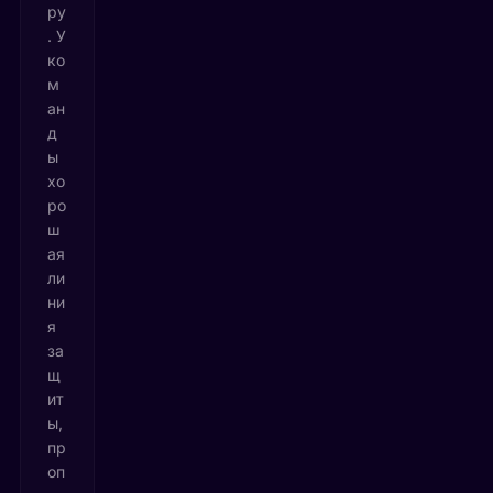
ру
. У
ко
м
ан
д
ы
хо
ро
ш
ая
ли
ни
я
за
щ
ит
ы,
пр
оп