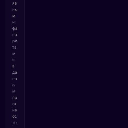
яв
ны
м
и
фа
во
ри
та
м
и
в
да
нн
о
м
пр
от
ив
ос
то