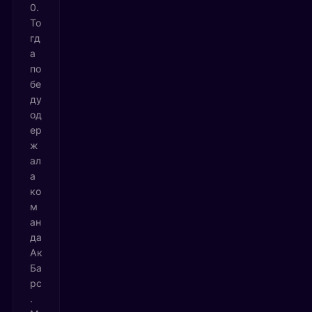
0.
То
гд
а
по
бе
ду
од
ер
ж
ал
а
ко
м
ан
да
Ак
Ба
рс
.