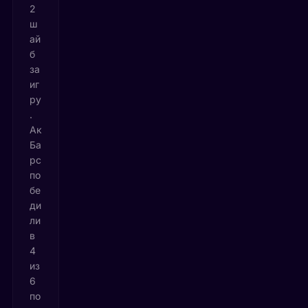
2
ш
ай
б
за
иг
ру
.
Ак
Ба
рс
по
бе
ди
ли
в
4
из
6
по