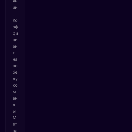
ян
ии
.
Ко
эф
фи
ци
ен
т
на
по
бе
ду
ко
м
ан
д
ы
М
ет
ал