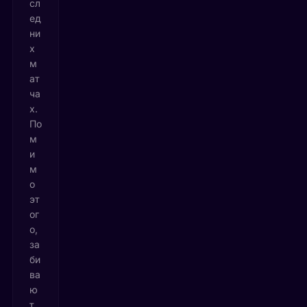
сл
ед
ни
х
м
ат
ча
х.
По
м
и
м
о
эт
ог
о,
за
би
ва
ю
т