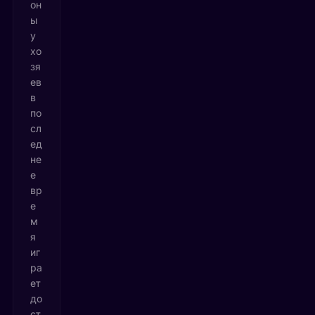
он
ы
у
хо
зя
ев
в
по
сл
ед
не
е
вр
е
м
я
иг
ра
ет
до
ст