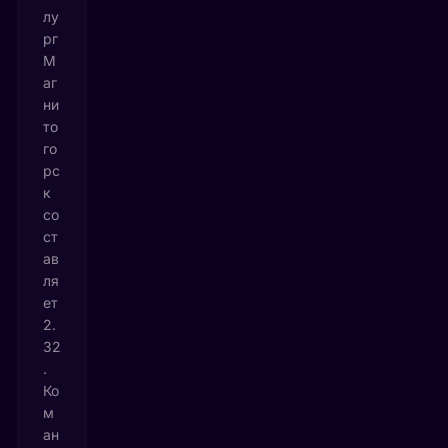
лу
рг
М
аг
ни
то
го
рс
к
со
ст
ав
ля
ет
2.
32
.
Ко
м
ан