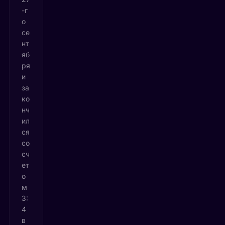
-г
о
се
нт
яб
ря
и
за
ко
нч
ил
ся
со
сч
ет
о
м
3:
4
в