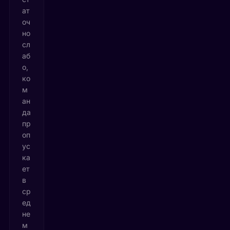
ат
оч
но
сл
аб
о,
ко
м
ан
да
пр
оп
ус
ка
ет
в
ср
ед
не
м