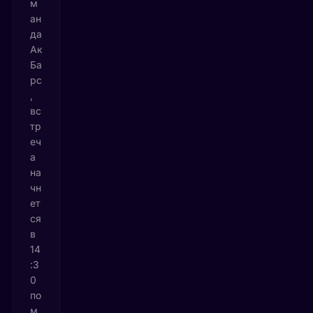
м
ан
да
Ак
Ба
рс
,
вс
тр
еч
а
на
чн
ет
ся
в
14
:3
0
по
м