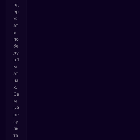
од
ер
ж
ат
ь
по
бе
ду
в 1
м
ат
ча
х.
Са
м
ый
ре
зу
ль
та