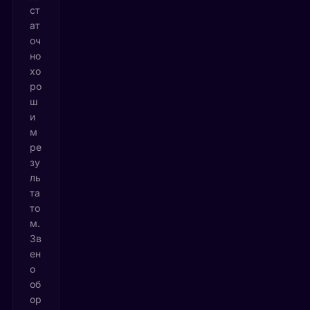
ст
ат
оч
но
хо
ро
ш
и
м
ре
зу
ль
та
то
м.
Зв
ен
о
об
ор