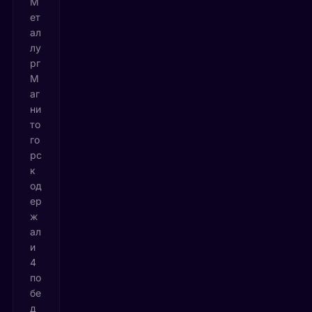
М
ет
ал
лу
рг
М
аг
ни
то
го
рс
к
од
ер
ж
ал
и
4
по
бе
д