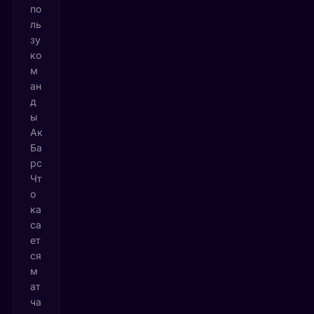
по
ль
зу
ко
м
ан
д
ы
Ак
Ба
рс
Чт
о
ка
са
ет
ся
м
ат
ча