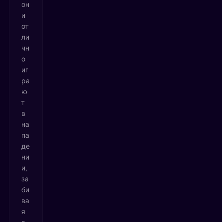
он
и
от
ли
чн
о
иг
ра
ю
т
в
на
па
де
ни
и,
за
би
ва
я