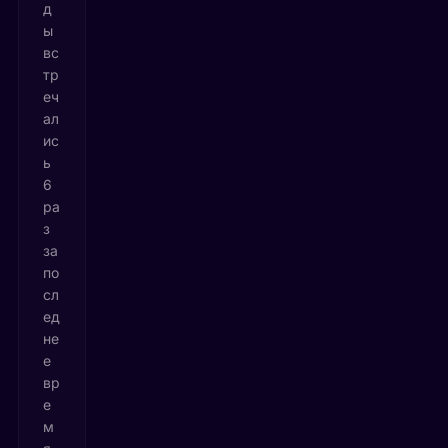
д
ы
вс
тр
еч
ал
ис
ь
6
ра
з
за
по
сл
ед
не
е
вр
е
м