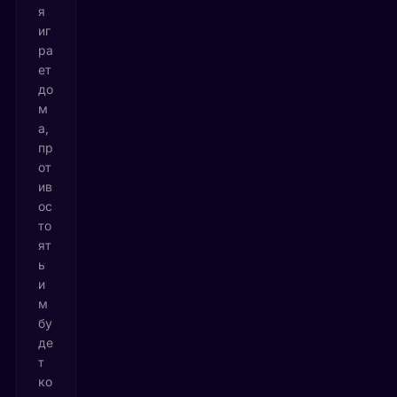
я
иг
ра
ет
до
м
а,
пр
от
ив
ос
то
ят
ь
и
м
бу
де
т
ко