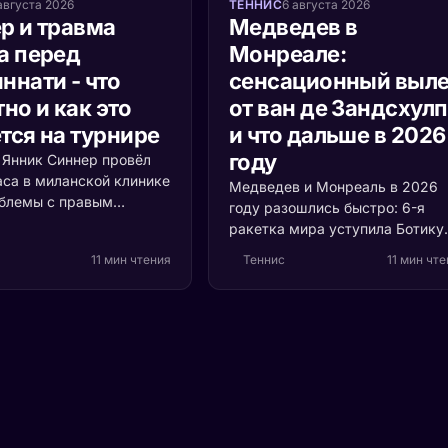
августа 2026
ТЕННИС
6 августа 2026
р и травма
Медведев в
а перед
Монреале:
ннати - что
сенсационный выле
но и как это
от ван де Зандсхул
тся на турнире
и что дальше в 2026
году
а Янник Синнер провёл
аса в миланской клинике
Медведев и Монреаль в 2026
облемы с правым
году разошлись быстро: 6-я
 Разбираемся, что
ракетка мира уступила Ботику
ь, насколько это
ван де Зандсхулпу (70-е место
11 мин чтения
Теннис
11 мин чт
и кто выигрывает, если
со счётом 3:6, 6:7 за 1 час 41
акетка мира пропустит
минуту. Разбираем, что
ти.
случилось с формой россияни
и остаётся ли время до US Ope