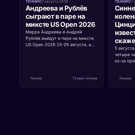
ТЕННИС
7 августа 2026
ТЕННИС
7 
Андреева и Рублёв
Синне
сыграют в паре на
колен
миксте US Open 2026
Цинци
извест
Мирра Андреева и Андрей
Рублёв выйдут в паре на миксте
скаже
US Open 2026 25-26 августа, а
5 август
среди участников турнира
четыре ч
впервые встретятся Джокович и
из-за пр
Соболенко. Разбираем формат,
коленом.
соперников и шансы россиян.
случилос
Теннис
13 мин чтения
Теннис
серьёзно 
первая р
Цинцинна