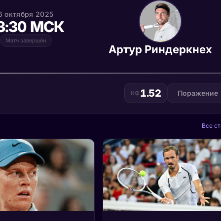
6 октября 2025
3:30 МСК
Матч завершён
Артур Риндеркнех
1.52
Поражение
КФ
Все ст