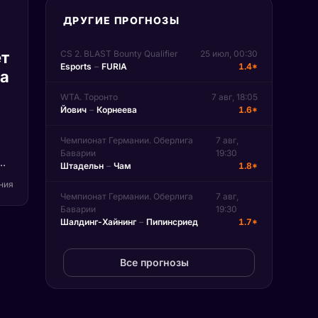
ДРУГИЕ ПРОГНОЗЫ
т
CS 2. BLAST Bounty Qualifier
25 июл, 00:30
Esports
–
FURIA
1.4*
па
WTA. Торонто
7 авг, 18:05
Йович
–
Корнеева
1.6*
Чемпионат Германии. Оберлига
7 авг,
Баварии
19:30
Штадельн
–
Чам
1.8*
)
ения
Чемпионат Германии. Оберлига
7 авг,
Баварии
19:30
на
Шалдинг-Хайнинг
–
Пипинсриед
1.7*
n.
Все прогнозы