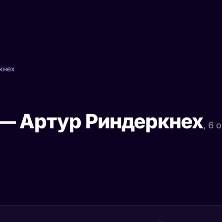
кнех
 — Артур Риндеркнех
, 6 