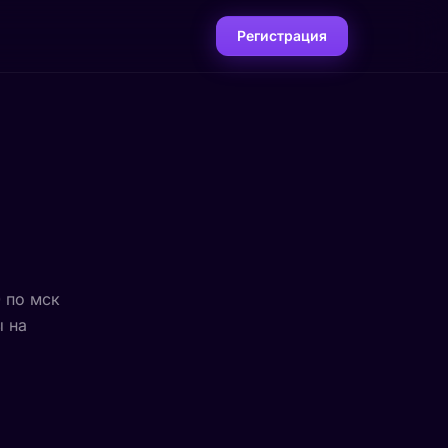
Регистрация
0 по мск
ы на