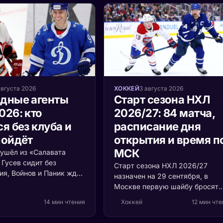
августа 2026
ХОККЕЙ
3 августа 2026
дные агенты
Старт сезона НХЛ
026: кто
2026/27: 84 матча,
я без клуба и
расписание дня
пойдёт
открытия и время п
МСК
 ушёл из «Салавата
 Гусев сидит без
Старт сезона НХЛ 2026/27
ия, Войнов и Паник ждут
назначен на 29 сентября, в
Собрали всех свободных
Москве первую шайбу бросят
КХЛ 2026, которые к
ровно в полночь 30-го. Лига
14 мин чтения
Хоккей
12 мин чт
ак и не нашли команду,
впервые с 1993 года растянула
или, какому клубу кто
регулярку до 84 матчей на