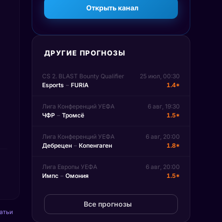
Открыть канал
ДРУГИЕ ПРОГНОЗЫ
CS 2. BLAST Bounty Qualifier
25 июл, 00:30
Esports
–
FURIA
1.4*
Лига Конференций УЕФА
6 авг, 19:30
ЧФР
–
Тромсё
1.5*
Лига Конференций УЕФА
6 авг, 20:00
Дебрецен
–
Копенгаген
1.8*
Лига Европы УЕФА
6 авг, 20:00
Импс
–
Омония
1.5*
Все прогнозы
атьи