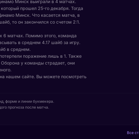
Динамо Минск выиграли в 4 матчах.
, который прошел 25-го декабря. Тогда
Динамо Минск. Что касается матча, в
йб, то он закончился со счетом 2:1.
х 6 матчах. Помимо этого, команда
асывать в среднем 4.17 шайб за игру.
айб в среднем.
 потерпели поражение лишь в 1. Также
. Оборона у команды страдает, они
ного.
 на нашем сайте. Вы можете посмотреть
нд, форме и линии букмекера.
ого прогноза после матча.
Все ст