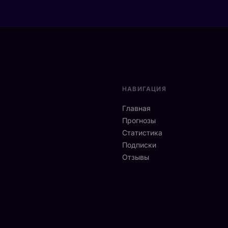
т дыру в составе.
команду, а общее число игр
выросло до рекордных 1344.
Разбираем пять матчей дня
открытия по МСК, главные дат
чемпионата и то, как две лишн
игры двигают тоталы.
НАВИГАЦИЯ
Главная
Прогнозы
Статистика
Подписки
Отзывы