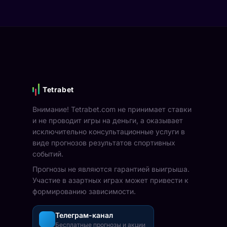
расписание, состав групп и то,
закрывае
зачем эти матчи болельщику
перед стартом сезона.
Tetrabet
Внимание! Tetrabet.com не принимает ставки
и не проводит игры на деньги, а оказывает
исключительно консультационные услуги в
виде прогнозов результатов спортивных
событий.
Прогнозы не являются гарантией выигрыша.
Участие в азартных играх может привести к
формированию зависимости.
Телеграм-канал
Бесплатные прогнозы и акции