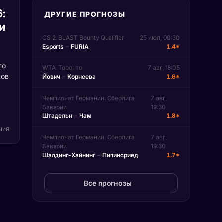
6:
ДРУГИЕ ПРОГНОЗЫ
и
CS 2. BLAST Bounty Qualifier
25 июл, 00:30
Esports
–
FURIA
1.4*
по
WTA. Торонто
7 авг, 18:05
ков
Йович
–
Корнеева
1.6*
Чемпионат Германии. Оберлига
7 авг,
т
Баварии
19:30
Штадельн
–
Чам
1.8*
вые
д
ения
Чемпионат Германии. Оберлига
7 авг,
не
Баварии
19:30
Шалдинг-Хайнинг
–
Пипинсриед
1.7*
Все прогнозы