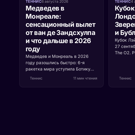
ТЕННИС
6 августа 2026
ТЕННИС
4 
Медведев в
Кубок
Монреале:
Лондо
сенсационный вылет
Звере
от ван де Зандсхулпа
и Буб
и что дальше в 2026
Кубок Лэ
27 сентя
году
The O2. 
Медведев и Монреаль в 2026
сборных 
году разошлись быстро: 6-я
с растуще
ракетка мира уступила Ботику
почему в
ван де Зандсхулпу (70-е место)
судьбу т
Теннис
11 мин чтения
Теннис
со счётом 3:6, 6:7 за 1 час 41
минуту. Разбираем, что
случилось с формой россиянина
и остаётся ли время до US Open.