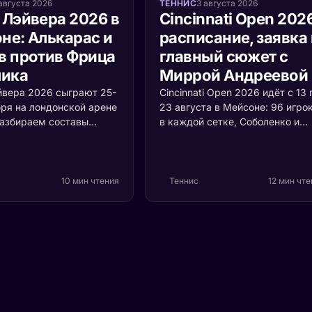
августа 2026
ТЕННИС
3 августа 2026
 Лэйвера 2026 в
Cincinnati Open 202
не: Алькарас и
расписание, заявка 
в против Фрица
главный сюжет с
лика
Миррой Андреевой
йвера 2026 сыграют 25-
Cincinnati Open 2026 идёт с 13 
бря на лондонской арене
23 августа в Мейсоне: 96 игро
Разбираем составы
в каждой сетке, Соболенко и
Европы и Мира, формат
Синнер первыми номерами,
й ценой очка и то,
Алькарас и Швёнтек защищаю
оскресенье решает
титулы. Мирра Андреева впер
рофея.
выходит на американский хар
10 мин чтения
Теннис
12 мин чт
чемпионкой «Ролан Гаррос» и 
теряет здесь ни одного очка.