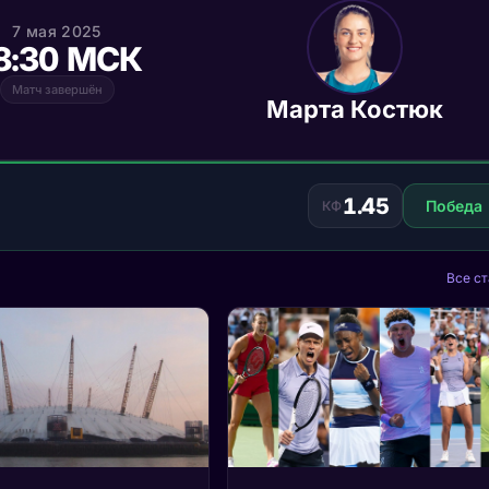
7 мая 2025
8:30 МСК
Матч завершён
Марта Костюк
1.45
Победа
КФ
Все ст