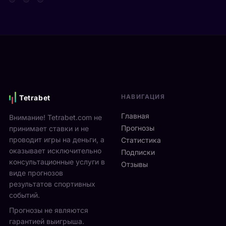
т
д
а
а
е
р
Я
в
е
н
и
н
н
М
а
и
о
м
к
н
и
С
р
к
и
е
с
НАВИГАЦИЯ
Tetrabet
н
а
т
н
л
е
Главная
Внимание! Tetrabet.com не
е
ь
U
Прогнозы
принимает ставки и не
р
в
S
проводит игры на деньги, а
п
Статистика
2
O
оказывает исключительно
р
0
Подписки
p
о
консультационные услуги в
2
Отзывы
e
в
виде прогнозов
6
n
ё
г
результатов спортивных
2
л
о
событий.
0
ч
д
Прогнозы не являются
2
е
у
6
гарантией выигрыша.
т
р