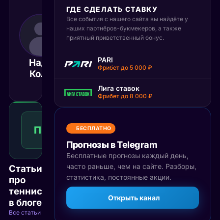
ГДЕ СДЕЛАТЬ СТАВКУ
Все события с нашего сайта вы найдёте у
7 июня 2025
наших партнёров-букмекеров, а также
18:00
приятный приветственный бонус.
МСК
Исис Ван
PARI
Надя
Ден
Матч завершён
Фрибет до 5 000 ₽
Колб
Брук
Лига ставок
Фрибет до 8 000 ₽
Победа
2
П2
1.51
БЕСПЛАТНО
Победа
КФ
Рекомендуемая
Прогнозы в Telegram
ставка
Бесплатные прогнозы каждый день,
часто раньше, чем на сайте. Разборы,
Статьи
статистика, постоянные акции.
про
теннис
Открыть канал
в блоге
Все статьи