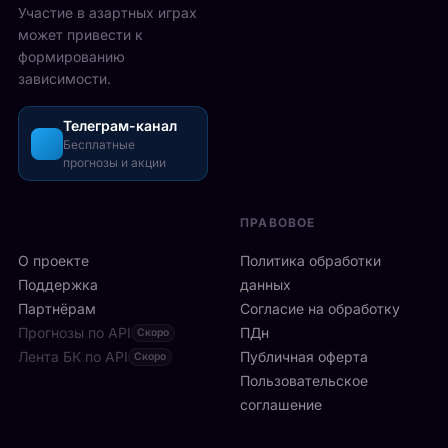
2
Участие в азартных играх
ы
а
5
может привести к
р
з
-
формированию
е
о
2
зависимости.
ч
ш
6
а
л
а
с
Телеграм-канал
и
в
а
Бесплатные
с
г
прогнозы и акции
в
ь
у
м
б
с
и
ы
т
ПРАВОВОЕ
л
с
а
а
т
О проекте
Политика обработки
,
н
р
а
Поддержка
данных
с
о
с
Партнёрам
Согласие на обработку
к
:
р
Прогнозы по API
ПДн
о
Скоро
6
е
й
Лента БК по API
-
Публичная оферта
Скоро
д
к
я
Пользовательское
и
л
р
соглашение
у
и
а
ч
н
к