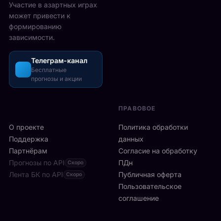
2
Участие в азартных играх
ы
а
5
может привести к
р
з
-
формированию
е
о
2
зависимости.
ч
ш
6
а
л
а
с
Телеграм-канал
и
в
а
Бесплатные
с
г
прогнозы и акции
в
ь
у
м
б
с
и
ы
т
ПРАВОВОЕ
л
с
а
а
т
О проекте
Политика обработки
,
н
р
а
Поддержка
данных
с
о
с
Партнёрам
Согласие на обработку
к
:
р
Прогнозы по API
ПДн
о
Скоро
6
е
й
Лента БК по API
-
Публичная оферта
Скоро
д
к
я
Пользовательское
и
л
р
соглашение
у
и
а
ч
н
к