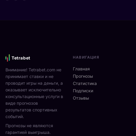
т
д
а
а
е
р
Я
в
е
н
и
н
н
М
а
и
о
м
к
н
и
С
р
к
и
е
с
НАВИГАЦИЯ
Tetrabet
н
а
т
н
л
е
Главная
Внимание! Tetrabet.com не
е
ь
U
Прогнозы
принимает ставки и не
р
в
S
проводит игры на деньги, а
п
Статистика
2
O
оказывает исключительно
р
0
Подписки
p
о
консультационные услуги в
2
Отзывы
e
в
виде прогнозов
6
n
ё
г
результатов спортивных
2
л
о
событий.
0
ч
д
Прогнозы не являются
2
е
у
6
гарантией выигрыша.
т
р