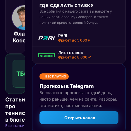
ГДЕ СДЕЛАТЬ СТАВКУ
Все события с нашего сайта вы найдёте у
7 июня 2026
16:00
наших партнёров-букмекеров, а также
приятный приветственный бонус.
МСК
Флавио
Александр
PARI
Матч завершён
Коболли
Зверев
Фрибет до 5 000 ₽
Лига ставок
Фрибет до 8 000 ₽
Тотал
больше
ТБ(34)
1.53
Победа
34
КФ
БЕСПЛАТНО
Рекомендуемая
ставка
Прогнозы в Telegram
Бесплатные прогнозы каждый день,
Статьи
часто раньше, чем на сайте. Разборы,
про
статистика, постоянные акции.
теннис
Открыть канал
в блоге
Все статьи