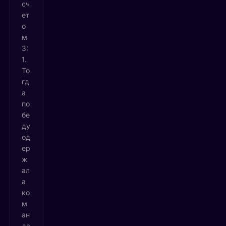
сч
ет
о
м
3:
1.
То
гд
а
по
бе
ду
од
ер
ж
ал
а
ко
м
ан
да