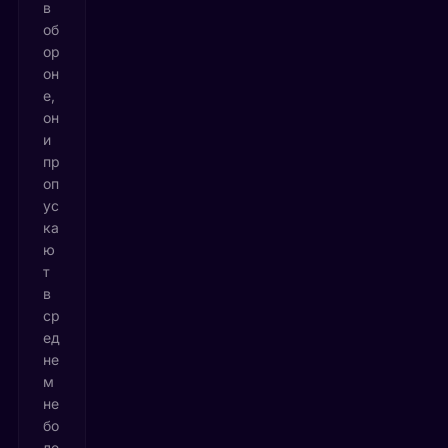
в
об
ор
он
е,
он
и
пр
оп
ус
ка
ю
т
в
ср
ед
не
м
не
бо
ле