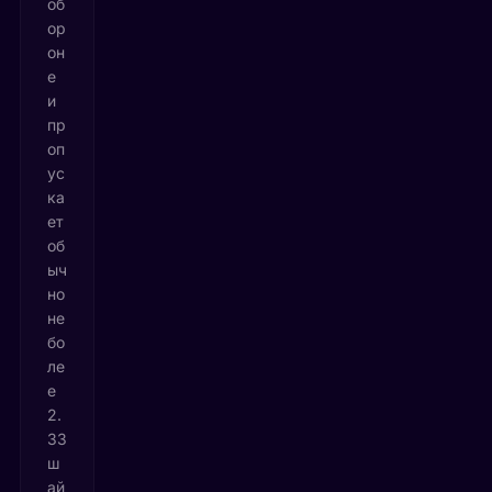
об
ор
он
е
и
пр
оп
ус
ка
ет
об
ыч
но
не
бо
ле
е
2.
33
ш
ай