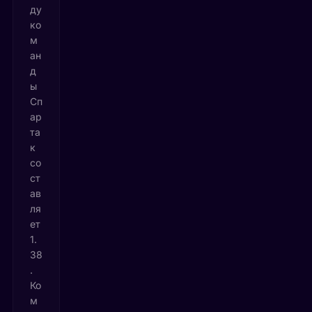
ду
ко
м
ан
д
ы
Сп
ар
та
к
со
ст
ав
ля
ет
1.
38
.
Ко
м