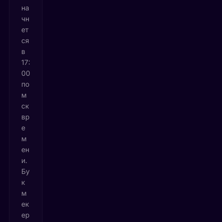
на
чн
ет
ся
в
17:
00
по
м
ск
вр
е
м
ен
и.
Бу
к
м
ек
ер