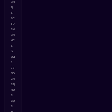
ан
д
ы
вс
тр
еч
ал
ис
ь
6
ра
з
за
по
сл
ед
не
е
вр
е
м