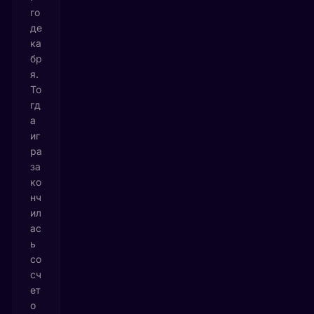
го
де
ка
бр
я.
То
гд
а
иг
ра
за
ко
нч
ил
ас
ь
со
сч
ет
о