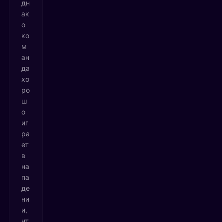
дн
ак
о
ко
м
ан
да
хо
ро
ш
о
иг
ра
ет
в
на
па
де
ни
и,
чт