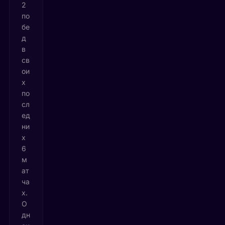
2
по
бе
д
в
св
ои
х
по
сл
ед
ни
х
6
м
ат
ча
х.
О
дн