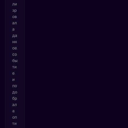
ли
зр
ов
ал
а
да
нн
ое
со
бы
ти
е
и
по
до
бр
ал
а
оп
ти