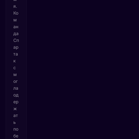
я.
Ко
м
ан
да
Сп
ар
та
к
с
м
ог
ла
од
ер
ж
ат
ь
по
бе