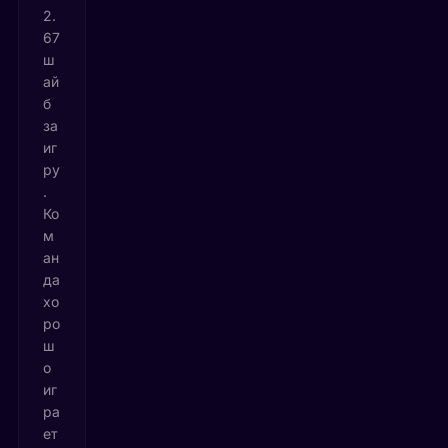
2.
67
ш
ай
б
за
иг
ру
.
Ко
м
ан
да
хо
ро
ш
о
иг
ра
ет