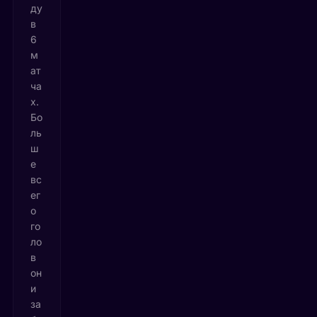
ду
в
6
м
ат
ча
х.
Бо
ль
ш
е
вс
ег
о
го
ло
в
он
и
за