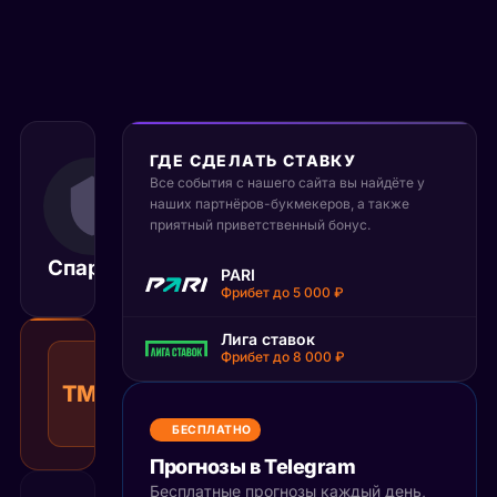
ГДЕ СДЕЛАТЬ СТАВКУ
7 сентября 2025
Все события с нашего сайта вы найдёте у
17:00
наших партнёров-букмекеров, а также
МСК
приятный приветственный бонус.
Спартак
Сочи
Матч завершён
PARI
Фрибет до 5 000 ₽
Лига ставок
Тотал
Фрибет до 8 000 ₽
меньше
ТМ(7)
1.41
Возврат
7
КФ
Рекомендуемая
БЕСПЛАТНО
ставка
Прогнозы в Telegram
Бесплатные прогнозы каждый день,