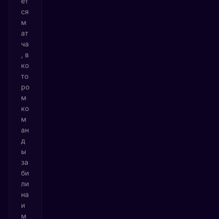
ет
ся
м
ат
ча
, в
ко
то
ро
м
ко
м
ан
д
ы
за
би
ли
на
и
м