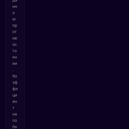
нн
о
м
пр
от
ив
ос
то
ян
ии
.
Ко
эф
фи
ци
ен
т
на
по
бе