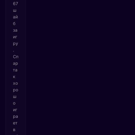
67
ш
ай
б
за
иг
ру
.
Сп
ар
та
к
хо
ро
ш
о
иг
ра
ет
в