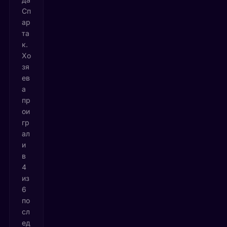
Сп
ар
та
к.
Хо
зя
ев
а
пр
ои
гр
ал
и
в
4
из
6
по
сл
ед