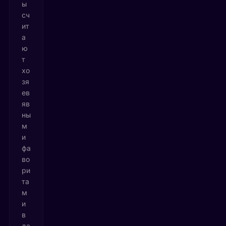
ы
сч
ит
а
ю
т
хо
зя
ев
яв
ны
м
и
фа
во
ри
та
м
и
в
да