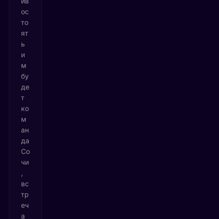
ив
ос
то
ят
ь
и
м
бу
де
т
ко
м
ан
да
Со
чи
,
вс
тр
еч
а