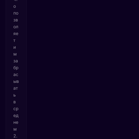
о
по
зв
ол
яе
т
и
м
за
бр
ас
ыв
ат
ь
в
ср
ед
не
м
2.