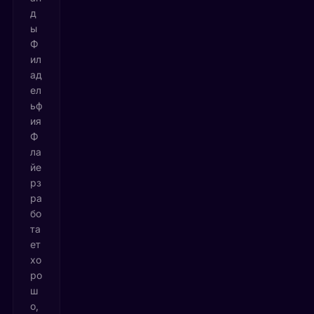
д
ы
Ф
ил
ад
ел
ьф
ия
Ф
ла
йе
рз
ра
бо
та
ет
хо
ро
ш
о,