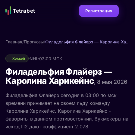
Tetrabet
Регистрация
Главная
/
Прогнозы
/
Филадельфия Флайерз — Каролина Харикейнс
NHL
03:00 МСК
Хоккей
Филадельфия Флайерз —
Каролина Харикейнс
, 8 мая 2026
Филадельфия Флайерз сегодня в 03:00 по мск
времени принимает на своем льду команду
Каролина Харикейнс. Каролина Харикейнс -
фавориты в данном противостоянии, букмекеры на
исход П2 дают коэффициент 2.078.