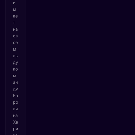
и
м
ае
т
на
св
ое
м
ль
ду
ко
м
ан
ду
Ка
ро
ли
на
Ха
ри