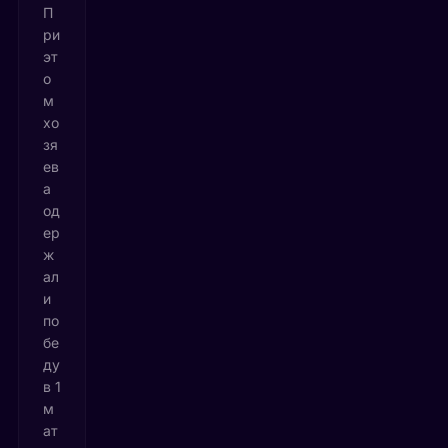
П
ри
эт
о
м
хо
зя
ев
а
од
ер
ж
ал
и
по
бе
ду
в 1
м
ат