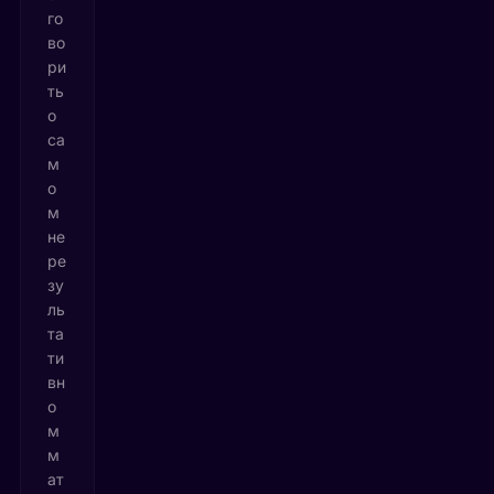
го
во
ри
ть
о
са
м
о
м
не
ре
зу
ль
та
ти
вн
о
м
м
ат