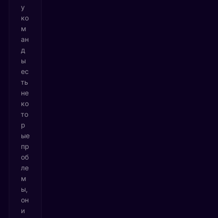
у
ко
м
ан
д
ы
ес
ть
не
ко
то
р
ые
пр
об
ле
м
ы,
он
и