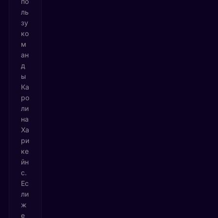
по
ль
зу
ко
м
ан
д
ы
Ка
ро
ли
на
Ха
ри
ке
йн
с.
Ес
ли
ж
е