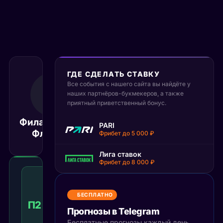
ГДЕ СДЕЛАТЬ СТАВКУ
Все события с нашего сайта вы найдёте у
8 мая 2026
03:00
наших партнёров-букмекеров, а также
приятный приветственный бонус.
МСК
Филадельфия
Кароли
PARI
Матч завершён
Флайерз
Харике
Фрибет до 5 000 ₽
Лига ставок
Фрибет до 8 000 ₽
Победа
2
с
БЕСПЛАТНО
учетом
П2 с ОТ
1.63
Победа
КФ
Прогнозы в Telegram
доп.
времени
Бесплатные прогнозы каждый день,