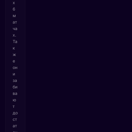
х
6
м
ат
ча
х.
Та
к
ж
е
он
и
за
би
ва
ю
т
до
ст
ат