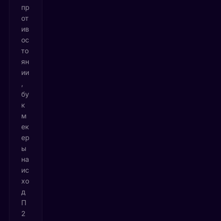
пр
от
ив
ос
то
ян
ии
,
бу
к
м
ек
ер
ы
на
ис
хо
д
П
2