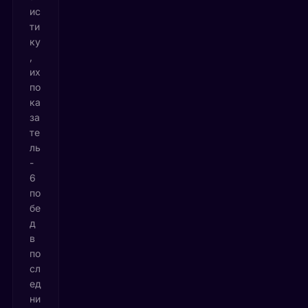
ис
ти
ку
,
их
по
ка
за
те
ль
-
6
по
бе
д
в
по
сл
ед
ни