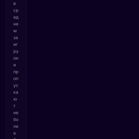
в
ср
ед
не
м
за
иг
ру
он
и
пр
оп
ус
ка
ю
т
не
бо
ле
е