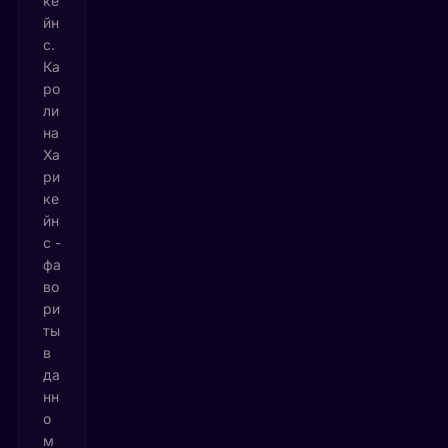
ке
йн
с.
Ка
ро
ли
на
Ха
ри
ке
йн
с -
фа
во
ри
ты
в
да
нн
о
м