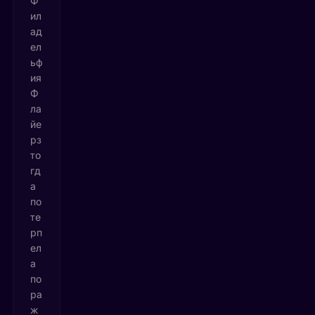
Ф
ил
ад
ел
ьф
ия
Ф
ла
йе
рз
то
гд
а
по
те
рп
ел
а
по
ра
ж