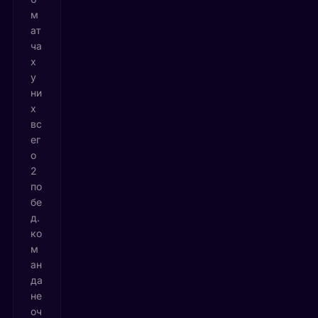
м
ат
ча
х
у
ни
х
вс
ег
о
2
по
бе
д.
ко
м
ан
да
не
оч