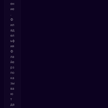
ен
ие
.
Ф
ил
ад
ел
ьф
ия
Ф
ла
йе
рз
по
ка
зы
ва
ю
т
да