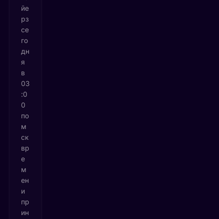
йе
рз
се
го
дн
я
в
03
:0
0
по
м
ск
вр
е
м
ен
и
пр
ин