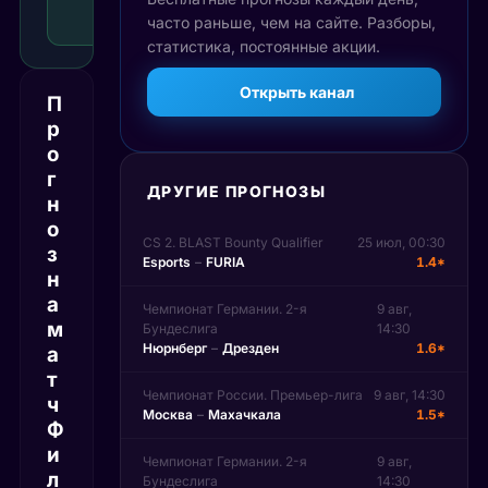
Рекомендуемая
часто раньше, чем на сайте. Разборы,
ставка
статистика, постоянные акции.
Открыть канал
П
р
о
г
ДРУГИЕ ПРОГНОЗЫ
н
о
CS 2. BLAST Bounty Qualifier
25 июл, 00:30
з
Esports
–
FURIA
1.4*
н
а
Чемпионат Германии. 2-я
9 авг,
м
Бундеслига
14:30
Нюрнберг
–
Дрезден
1.6*
а
т
Чемпионат России. Премьер-лига
9 авг, 14:30
ч
Москва
–
Махачкала
1.5*
Ф
и
Чемпионат Германии. 2-я
9 авг,
л
Бундеслига
14:30