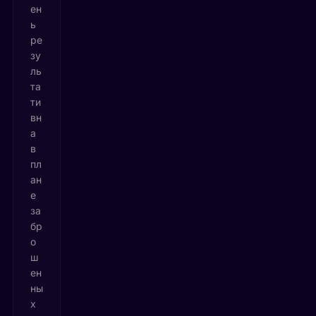
ен
ь
ре
зу
ль
та
ти
вн
а
в
пл
ан
е
за
бр
о
ш
ен
ны
х