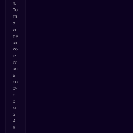
я.
То
гд
а
иг
ра
за
ко
нч
ил
ас
ь
со
сч
ет
о
м
3:
4
в