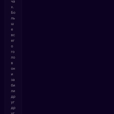
ча
х.
Бо
ль
ш
е
вс
ег
о
го
ло
в
он
и
за
би
ли
др
уг
др
уг