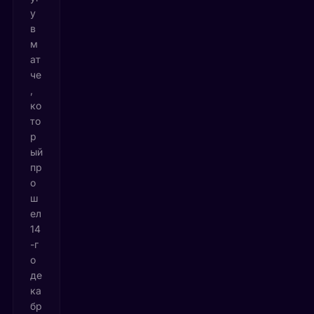
у
в
м
ат
че
,
ко
то
р
ый
пр
о
ш
ел
14
-г
о
де
ка
бр