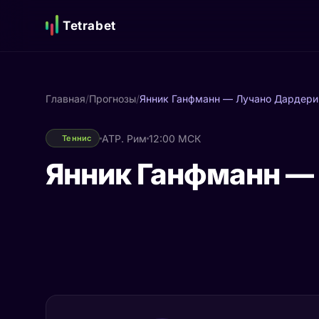
Tetrabet
Главная
/
Прогнозы
/
Янник Ганфманн — Лучано Дардери
ATP. Рим
12:00 МСК
Теннис
Янник Ганфманн —