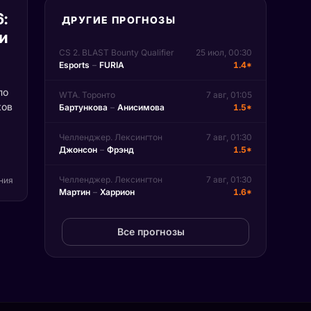
6:
ДРУГИЕ ПРОГНОЗЫ
и
CS 2. BLAST Bounty Qualifier
25 июл, 00:30
Esports
–
FURIA
1.4*
по
WTA. Торонто
7 авг, 01:05
ков
Бартункова
–
Анисимова
1.5*
Челленджер. Лексингтон
7 авг, 01:30
т
Джонсон
–
Фрэнд
1.5*
вые
д
Челленджер. Лексингтон
7 авг, 01:30
ения
Мартин
–
Харрион
1.6*
не
Все прогнозы