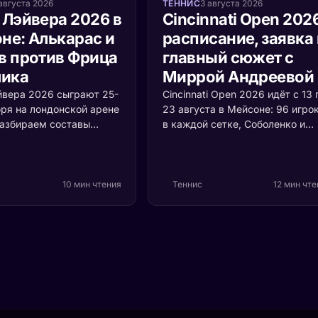
августа 2026
ТЕННИС
3 августа 2026
 Лэйвера 2026 в
Cincinnati Open 202
не: Алькарас и
расписание, заявка 
в против Фрица
главный сюжет с
лика
Миррой Андреевой
йвера 2026 сыграют 25-
Cincinnati Open 2026 идёт с 13 
бря на лондонской арене
23 августа в Мейсоне: 96 игро
Разбираем составы
в каждой сетке, Соболенко и
Европы и Мира, формат
Синнер первыми номерами,
й ценой очка и то,
Алькарас и Швёнтек защищаю
оскресенье решает
титулы. Мирра Андреева впер
рофея.
выходит на американский хар
10 мин чтения
Теннис
12 мин чт
чемпионкой «Ролан Гаррос» и 
теряет здесь ни одного очка.