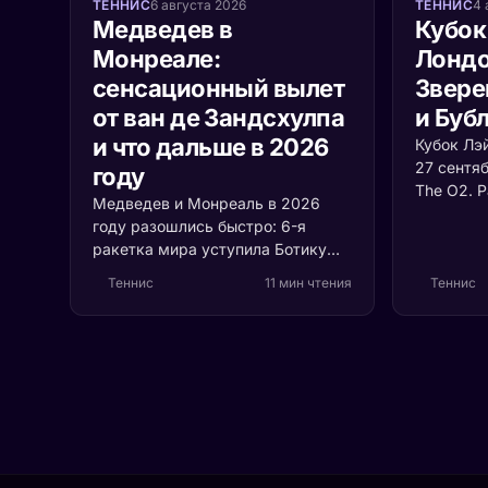
ТЕННИС
6 августа 2026
ТЕННИС
4 
Медведев в
Кубок
Монреале:
Лондо
сенсационный вылет
Звере
от ван де Зандсхулпа
и Буб
и что дальше в 2026
Кубок Лэ
27 сентя
году
The O2. 
Медведев и Монреаль в 2026
сборных 
году разошлись быстро: 6-я
с растуще
ракетка мира уступила Ботику
почему в
ван де Зандсхулпу (70-е место)
судьбу т
Теннис
11 мин чтения
Теннис
со счётом 3:6, 6:7 за 1 час 41
минуту. Разбираем, что
случилось с формой россиянина
и остаётся ли время до US Open.