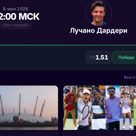
8 мая 2026
2:00 МСК
Матч завершён
Лучано Дардери
1.51
Победа
КФ
Все ст