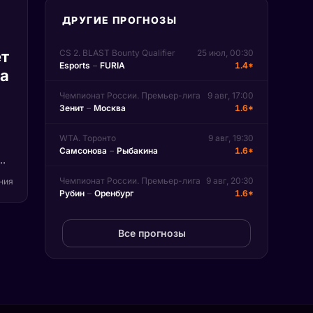
ДРУГИЕ ПРОГНОЗЫ
т
CS 2. BLAST Bounty Qualifier
25 июл, 00:30
Esports
–
FURIA
1.4*
па
Чемпионат России. Премьер-лига
9 авг, 17:00
Зенит
–
Москва
1.6*
WTA. Торонто
9 авг, 19:30
Самсонова
–
Рыбакина
1.6*
)
Чемпионат России. Премьер-лига
9 авг, 20:30
ения
Рубин
–
Оренбург
1.6*
на
n.
Все прогнозы