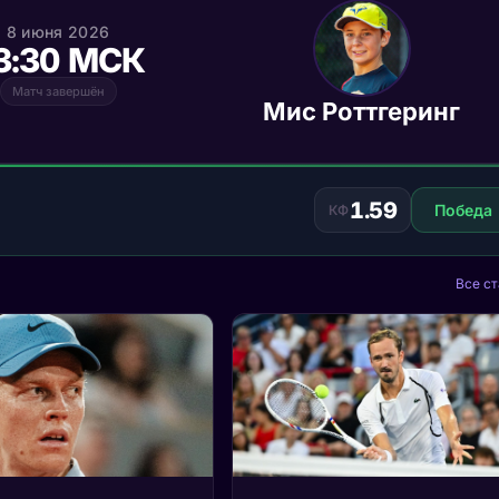
8 июня 2026
3:30 МСК
Матч завершён
Мис Роттгеринг
1.59
Победа
КФ
Все ст