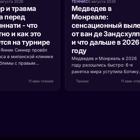
августа 2026
ТЕННИС
6 августа 2026
р и травма
Медведев в
а перед
Монреале:
ннати - что
сенсационный выле
но и как это
от ван де Зандсхул
тся на турнире
и что дальше в 2026
году
а Янник Синнер провёл
аса в миланской клинике
Медведев и Монреаль в 2026
облемы с правым
году разошлись быстро: 6-я
 Разбираемся, что
ракетка мира уступила Ботику
ь, насколько это
ван де Зандсхулпу (70-е место
11 мин чтения
Теннис
11 мин чт
и кто выигрывает, если
со счётом 3:6, 6:7 за 1 час 41
акетка мира пропустит
минуту. Разбираем, что
ти.
случилось с формой россияни
и остаётся ли время до US Ope