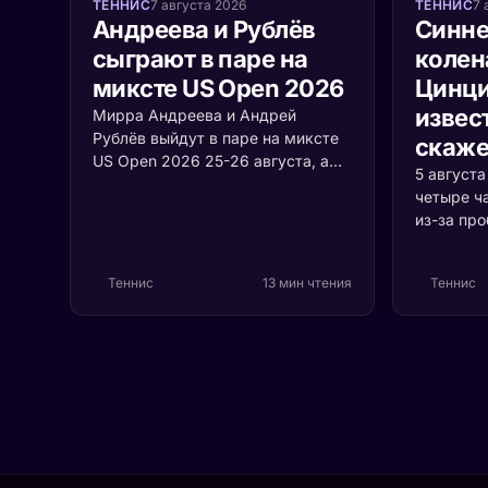
ТЕННИС
7 августа 2026
ТЕННИС
7 
Андреева и Рублёв
Синне
сыграют в паре на
колен
миксте US Open 2026
Цинци
извест
Мирра Андреева и Андрей
Рублёв выйдут в паре на миксте
скаже
US Open 2026 25-26 августа, а
5 август
среди участников турнира
четыре ч
впервые встретятся Джокович и
из-за пр
Соболенко. Разбираем формат,
коленом.
соперников и шансы россиян.
случилос
Теннис
13 мин чтения
Теннис
серьёзно 
первая р
Цинцинна