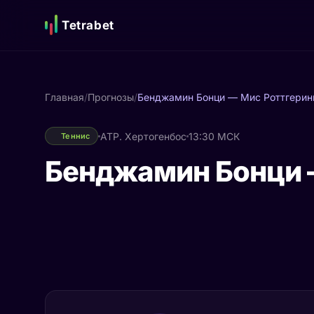
Tetrabet
Главная
/
Прогнозы
/
Бенджамин Бонци — Мис Роттгерин
ATP. Хертогенбос
13:30 МСК
Теннис
Бенджамин Бонци 