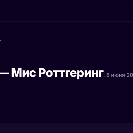
г
— Мис Роттгеринг
, 8 июня 2