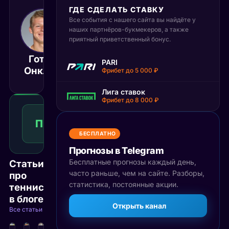
ГДЕ СДЕЛАТЬ СТАВКУ
Все события с нашего сайта вы найдёте у
8 июня 2026
17:00
наших партнёров-букмекеров, а также
приятный приветственный бонус.
МСК
Готье
Фабиян
PARI
Матч завершён
Онклен
Марозсан
Фрибет до 5 000 ₽
Лига ставок
Фрибет до 8 000 ₽
Победа
1
П1
2.44
Победа
КФ
Рекомендуемая
БЕСПЛАТНО
ставка
Прогнозы в Telegram
Бесплатные прогнозы каждый день,
Статьи
часто раньше, чем на сайте. Разборы,
про
статистика, постоянные акции.
теннис
в блоге
Открыть канал
Все статьи