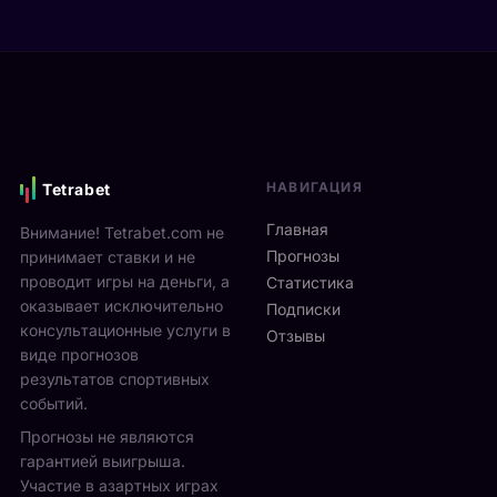
а
е
р
Я
в
е
н
и
н
н
М
а
и
о
м
к
н
и
С
р
к
и
е
с
НАВИГАЦИЯ
Tetrabet
н
а
т
н
л
е
Главная
Внимание! Tetrabet.com не
е
ь
U
Прогнозы
принимает ставки и не
р
в
S
проводит игры на деньги, а
п
Статистика
2
O
оказывает исключительно
р
0
Подписки
p
о
консультационные услуги в
2
Отзывы
e
в
виде прогнозов
6
n
ё
г
результатов спортивных
2
л
о
событий.
0
ч
д
Прогнозы не являются
2
е
у
6
гарантией выигрыша.
т
р
2
Участие в азартных играх
ы
а