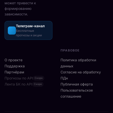
5
может привести к
р
з
-
формированию
е
о
2
зависимости.
ч
ш
6
а
л
а
с
Телеграм-канал
и
в
а
Бесплатные
с
г
прогнозы и акции
в
ь
у
м
б
с
и
ы
т
ПРАВОВОЕ
л
с
а
а
т
О проекте
Политика обработки
,
н
р
а
Поддержка
данных
с
о
с
Партнёрам
Согласие на обработку
к
:
р
Прогнозы по API
ПДн
о
Скоро
6
е
й
Лента БК по API
-
Публичная оферта
Скоро
д
к
я
Пользовательское
и
л
р
соглашение
у
и
а
ч
н
к
а
и
е