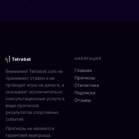
т
д
а
а
е
р
Я
в
е
н
и
н
н
М
а
и
о
м
к
н
и
С
р
к
и
е
с
НАВИГАЦИЯ
Tetrabet
н
а
т
н
л
е
Главная
Внимание! Tetrabet.com не
е
ь
U
Прогнозы
принимает ставки и не
р
в
S
проводит игры на деньги, а
п
Статистика
2
O
оказывает исключительно
р
0
Подписки
p
о
консультационные услуги в
2
Отзывы
e
в
виде прогнозов
6
n
ё
г
результатов спортивных
2
л
о
событий.
0
ч
д
Прогнозы не являются
2
е
у
6
гарантией выигрыша.
т
р