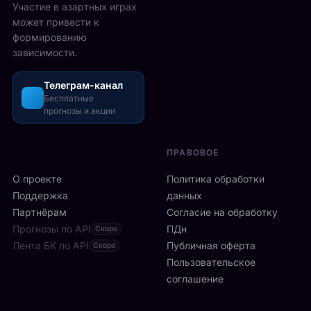
2
Участие в азартных играх
ы
а
5
может привести к
р
з
-
формированию
е
о
2
зависимости.
ч
ш
6
а
л
а
с
Телеграм-канал
и
в
а
Бесплатные
с
г
прогнозы и акции
в
ь
у
м
б
с
и
ы
т
ПРАВОВОЕ
л
с
а
а
т
О проекте
Политика обработки
,
н
р
а
Поддержка
данных
с
о
с
Партнёрам
Согласие на обработку
к
:
р
Прогнозы по API
ПДн
о
Скоро
6
е
й
Лента БК по API
-
Публичная оферта
Скоро
д
к
я
Пользовательское
и
л
р
соглашение
у
и
а
ч
н
к