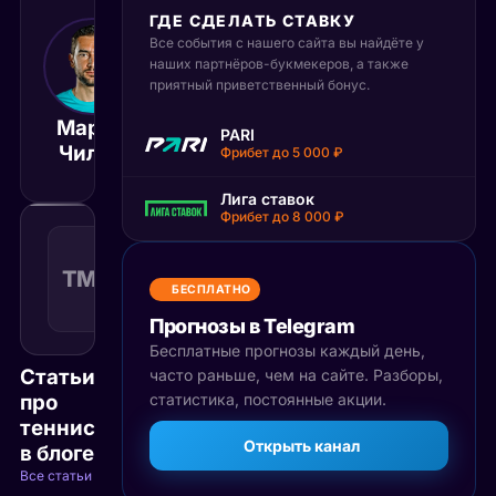
ГДЕ СДЕЛАТЬ СТАВКУ
Все события с нашего сайта вы найдёте у
8 июня 2026
15:30
наших партнёров-букмекеров, а также
приятный приветственный бонус.
МСК
Марин
Денис
PARI
Матч завершён
Чилич
Шаповалов
Фрибет до 5 000 ₽
Лига ставок
Фрибет до 8 000 ₽
Тотал
меньше
ТМ(26)
1.55
Поражение
26
КФ
БЕСПЛАТНО
Рекомендуемая
ставка
Прогнозы в Telegram
Бесплатные прогнозы каждый день,
Статьи
часто раньше, чем на сайте. Разборы,
про
статистика, постоянные акции.
теннис
Открыть канал
в блоге
Все статьи