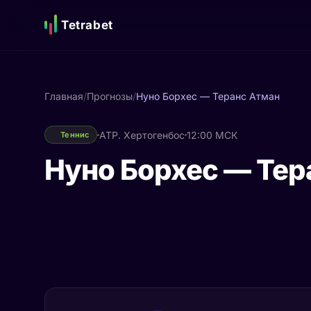
Tetrabet
Главная
/
Прогнозы
/
Нуно Борхес — Теранс Атман
ATP. Хертогенбос
12:00 МСК
Теннис
Нуно Борхес — Тер