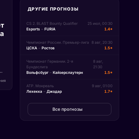
ДРУГИЕ ПРОГНОЗЫ
т
CS 2. BLAST Bounty Qualifier
25 июл, 00:30
Esports
–
FURIA
1.4*
па
Чемпионат России. Премьер-лига
8 авг, 20:30
ЦСКА
–
Ростов
1.5*
Чемпионат Германии. 2-я
8 авг,
Бундеслига
21:30
Вольфсбург
–
Кайзерслаутерн
1.5*
)
ения
ATP. Монреаль
9 авг, 01:00
Лехекка
–
Джодар
1.7*
на
n.
Все прогнозы