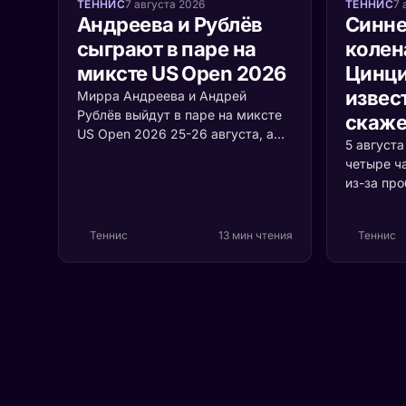
ТЕННИС
7 августа 2026
ТЕННИС
7 
Андреева и Рублёв
Синне
сыграют в паре на
колен
миксте US Open 2026
Цинци
извест
Мирра Андреева и Андрей
Рублёв выйдут в паре на миксте
скаже
US Open 2026 25-26 августа, а
5 август
среди участников турнира
четыре ч
впервые встретятся Джокович и
из-за пр
Соболенко. Разбираем формат,
коленом.
соперников и шансы россиян.
случилос
Теннис
13 мин чтения
Теннис
серьёзно 
первая р
Цинцинна