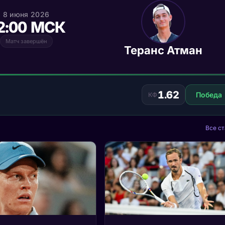
8 июня 2026
2:00 МСК
Матч завершён
Теранс Атман
1.62
Победа
КФ
Все ст