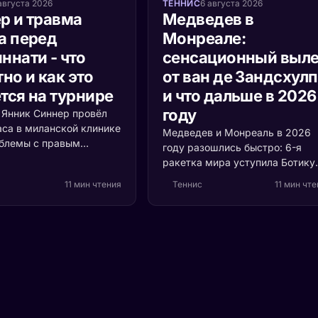
августа 2026
ТЕННИС
6 августа 2026
р и травма
Медведев в
а перед
Монреале:
ннати - что
сенсационный выле
но и как это
от ван де Зандсхул
тся на турнире
и что дальше в 2026
году
а Янник Синнер провёл
аса в миланской клинике
Медведев и Монреаль в 2026
облемы с правым
году разошлись быстро: 6-я
 Разбираемся, что
ракетка мира уступила Ботику
ь, насколько это
ван де Зандсхулпу (70-е место
11 мин чтения
Теннис
11 мин чт
и кто выигрывает, если
со счётом 3:6, 6:7 за 1 час 41
акетка мира пропустит
минуту. Разбираем, что
ти.
случилось с формой россияни
и остаётся ли время до US Ope