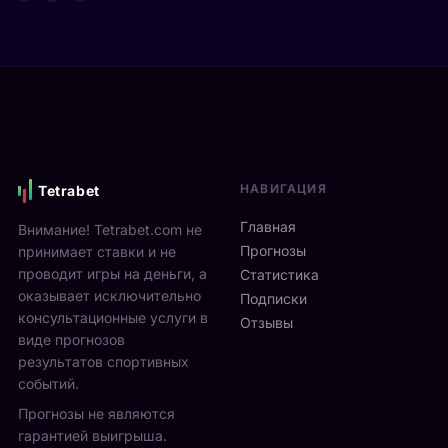
г
д
e
р
е
n
а
в
2
ю
и
0
т
М
2
2
о
6
5
н
и
-
р
д
2
е
ё
7
НАВИГАЦИЯ
Tetrabet
а
т
с
л
с
Главная
Внимание! Tetrabet.com не
е
ь
1
Прогнозы
принимает ставки и не
н
в
3
проводит игры на деньги, а
т
Статистика
2
п
я
оказывает исключительно
0
Подписки
о
б
консультационные услуги в
2
Отзывы
2
р
виде прогнозов
6
3
я
г
результатов спортивных
а
н
о
событий.
в
а
д
г
Прогнозы не являются
л
у
у
гарантией выигрыша.
о
р