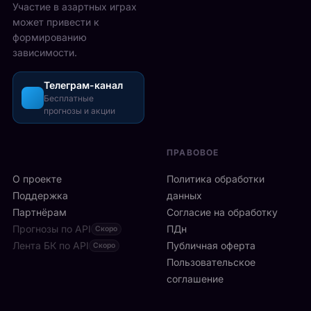
с
Участие в азартных играх
н
а
т
может привести к
д
з
а
формированию
о
о
в
зависимости.
н
ш
М
с
л
е
к
и
Телеграм-канал
й
о
Бесплатные
с
с
прогнозы и акции
й
ь
о
а
б
н
р
ы
е
ПРАВОВОЕ
е
с
:
н
т
О проекте
9
Политика обработки
е
р
6
Поддержка
данных
T
о
и
Партнёрам
Согласие на обработку
h
:
г
Прогнозы по API
e
ПДн
Скоро
6
р
O
Лента БК по API
-
Публичная оферта
Скоро
о
2
я
Пользовательское
к
.
р
соглашение
о
Р
а
в
а
к
в