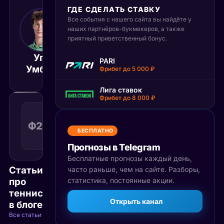
ГДЕ СДЕЛАТЬ СТАВКУ
Все события с нашего сайта вы найдёте у
8 июня 2026
17:00
наших партнёров-букмекеров, а также
приятный приветственный бонус.
МСК
Уго
Элиас
PARI
Матч завершён
Умбер
Имер
Фрибет до 5 000 ₽
Лига ставок
Фрибет до 8 000 ₽
Фора
2
Ф2(4.5)
1.60
Поражение
(4.5)
КФ
БЕСПЛАТНО
Рекомендуемая
ставка
Прогнозы в Telegram
Бесплатные прогнозы каждый день,
Статьи
часто раньше, чем на сайте. Разборы,
про
статистика, постоянные акции.
теннис
Открыть канал
в блоге
Все статьи