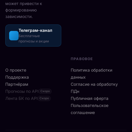
т
может привести к
д
з
а
формированию
о
о
в
зависимости.
н
ш
М
с
л
е
к
и
Телеграм-канал
й
о
Бесплатные
с
с
прогнозы и акции
й
ь
о
а
б
н
р
ы
е
ПРАВОВОЕ
е
с
:
н
т
О проекте
9
Политика обработки
е
р
6
Поддержка
данных
T
о
и
Партнёрам
Согласие на обработку
h
:
г
Прогнозы по API
e
ПДн
Скоро
6
р
O
Лента БК по API
-
Публичная оферта
Скоро
о
2
я
Пользовательское
к
.
р
соглашение
о
Р
а
в
а
к
в
з
е
к