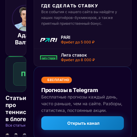
ГДЕ СДЕЛАТЬ СТАВКУ
Все события с нашего сайта вы найдёте у
8 августа 2025
21:00
наших партнёров-букмекеров, а также
приятный приветственный бонус.
МСК
Адам
Мариано
PARI
Матч завершён
Валтон
Навоне
Фрибет до 5 000 ₽
Лига ставок
Фрибет до 8 000 ₽
Победа
1
П1
1.87
Победа
КФ
Рекомендуемая
БЕСПЛАТНО
ставка
Прогнозы в Telegram
Бесплатные прогнозы каждый день,
Статьи
часто раньше, чем на сайте. Разборы,
про
статистика, постоянные акции.
теннис
в блоге
Открыть канал
Все статьи