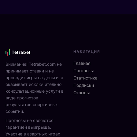
р
е
n
а
в
2
ю
и
0
т
М
2
2
о
6
5
н
и
-
р
д
2
е
ё
7
НАВИГАЦИЯ
Tetrabet
а
т
с
л
с
Главная
Внимание! Tetrabet.com не
е
ь
1
Прогнозы
принимает ставки и не
н
в
3
проводит игры на деньги, а
т
Статистика
2
п
я
оказывает исключительно
0
Подписки
о
б
консультационные услуги в
2
Отзывы
2
р
виде прогнозов
6
3
я
г
результатов спортивных
а
н
о
событий.
в
а
д
г
Прогнозы не являются
л
у
у
гарантией выигрыша.
о
р
с
Участие в азартных играх
н
а