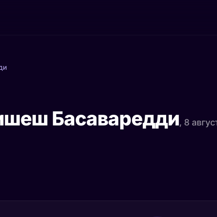
ди
ишеш Басаваредди
, 8 авгу