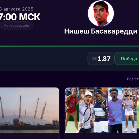
8 августа 2025
7:00 МСК
Матч завершён
Нишеш Басаваредди
1.87
Победа
КФ
Все ст