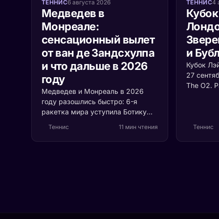
ТЕННИС
6 августа 2026
ТЕННИС
4 
Медведев в
Кубок
Монреале:
Лондо
сенсационный вылет
Звере
от ван де Зандсхулпа
и Буб
и что дальше в 2026
Кубок Лэ
27 сентя
году
The O2. 
Медведев и Монреаль в 2026
сборных 
году разошлись быстро: 6-я
с растуще
ракетка мира уступила Ботику
почему в
ван де Зандсхулпу (70-е место)
судьбу т
Теннис
11 мин чтения
Теннис
со счётом 3:6, 6:7 за 1 час 41
минуту. Разбираем, что
случилось с формой россиянина
и остаётся ли время до US Open.