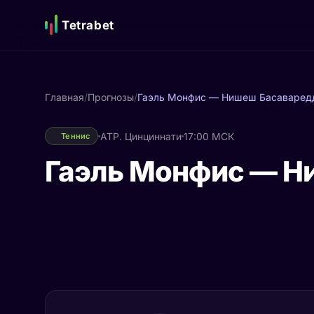
Tetrabet
Главная
/
Прогнозы
/
Гаэль Монфис — Нишеш Басаваред
ATP. Цинциннати
17:00 МСК
Теннис
Гаэль Монфис — Н