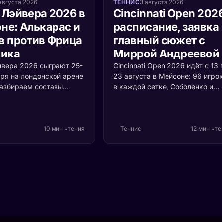
августа 2026
ТЕННИС
3 августа 2026
 Лэйвера 2026 в
Cincinnati Open 202
не: Алькарас и
расписание, заявка 
в против Фрица
главный сюжет с
лика
Миррой Андреевой
йвера 2026 сыграют 25-
Cincinnati Open 2026 идёт с 13 
бря на лондонской арене
23 августа в Мейсоне: 96 игро
Разбираем составы
в каждой сетке, Соболенко и
Европы и Мира, формат
Синнер первыми номерами,
й ценой очка и то,
Алькарас и Швёнтек защищаю
оскресенье решает
титулы. Мирра Андреева впер
рофея.
выходит на американский хар
10 мин чтения
Теннис
12 мин чт
чемпионкой «Ролан Гаррос» и 
теряет здесь ни одного очка.