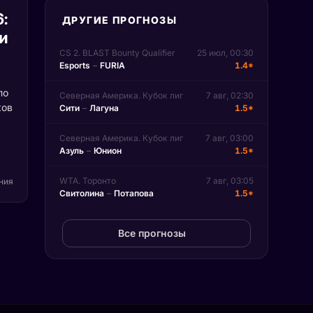
6:
ДРУГИЕ ПРОГНОЗЫ
и
CS 2. BLAST Bounty Qualifier
25 июл, 00:30
Esports
–
FURIA
1.4*
по
Северная Америка. Кубок лиг
7 авг, 02:30
ков
Сити
–
Лагуна
1.5*
Северная Америка. Кубок лиг
7 авг, 03:00
т
Азуль
–
Юнион
1.5*
вые
д
WTA. Торонто
7 авг, 03:05
ения
Свитолина
–
Потапова
1.5*
не
Все прогнозы