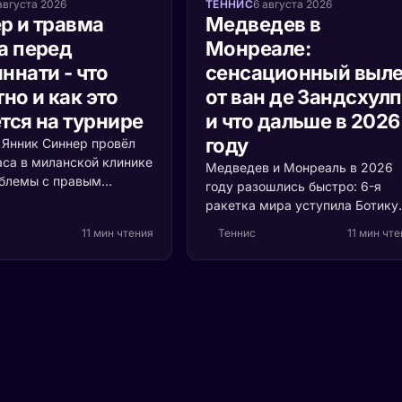
августа 2026
ТЕННИС
6 августа 2026
р и травма
Медведев в
а перед
Монреале:
ннати - что
сенсационный выле
но и как это
от ван де Зандсхул
тся на турнире
и что дальше в 2026
году
а Янник Синнер провёл
аса в миланской клинике
Медведев и Монреаль в 2026
облемы с правым
году разошлись быстро: 6-я
 Разбираемся, что
ракетка мира уступила Ботику
ь, насколько это
ван де Зандсхулпу (70-е место
11 мин чтения
Теннис
11 мин чт
и кто выигрывает, если
со счётом 3:6, 6:7 за 1 час 41
акетка мира пропустит
минуту. Разбираем, что
ти.
случилось с формой россияни
и остаётся ли время до US Ope