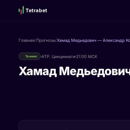
Tetrabet
Главная
/
Прогнозы
/
Хамад Медьедович — Александр К
ATP. Цинциннати
21:00 МСК
Теннис
Хамад Медьедович