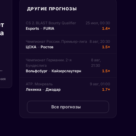
ДРУГИЕ ПРОГНОЗЫ
т
CS 2. BLAST Bounty Qualifier
25 июл, 00:30
Esports
–
FURIA
1.4*
па
Чемпионат России. Премьер-лига
8 авг, 20:30
ЦСКА
–
Ростов
1.5*
Чемпионат Германии. 2-я
8 авг,
Бундеслига
21:30
Вольфсбург
–
Кайзерслаутерн
1.5*
)
ения
ATP. Монреаль
9 авг, 01:00
Лехекка
–
Джодар
1.7*
на
n.
Все прогнозы