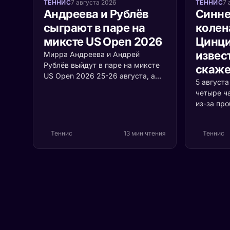
ТЕННИС
7 августа 2026
ТЕННИС
7 
Андреева и Рублёв
Синне
сыграют в паре на
колен
миксте US Open 2026
Цинци
извест
Мирра Андреева и Андрей
Рублёв выйдут в паре на миксте
скаже
US Open 2026 25-26 августа, а
5 август
среди участников турнира
четыре ч
впервые встретятся Джокович и
из-за пр
Соболенко. Разбираем формат,
коленом.
соперников и шансы россиян.
случилос
Теннис
13 мин чтения
Теннис
серьёзно 
первая р
Цинцинна