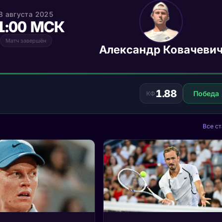
8 августа 2025
1:00 МСК
Матч завершён
Александр Ковачеви
1.88
Победа
КФ
Все ст