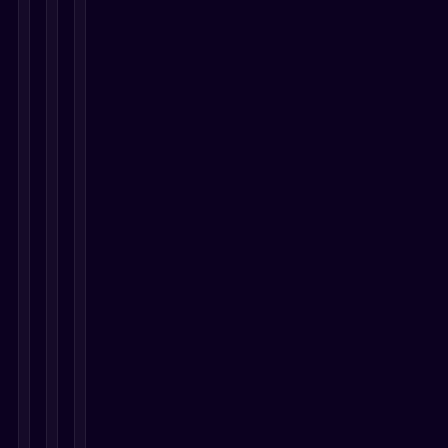
р
а
с
а
п
е
ю
е
н
т
р
с
в
е
а
п
д
ц
а
Ц
и
р
и
о
е
н
н
н
ц
н
а
и
ы
м
н
й
и
н
в
к
а
ы
с
т
л
т
и
е
е
-
т
U
ч
о
S
т
т
O
о
в