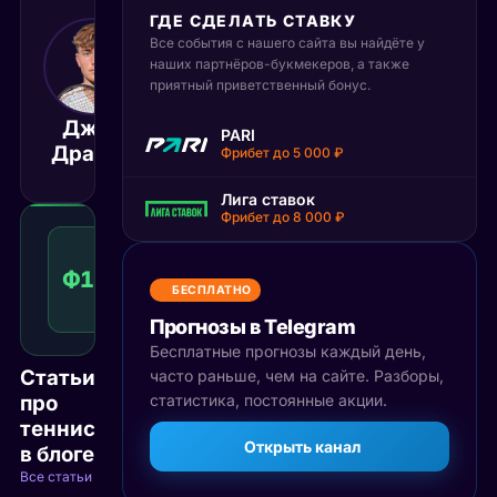
ГДЕ СДЕЛАТЬ СТАВКУ
Все события с нашего сайта вы найдёте у
9 мая 2025
18:30
наших партнёров-букмекеров, а также
приятный приветственный бонус.
МСК
Джек
Лучано
PARI
Матч завершён
Драпер
Дардери
Фрибет до 5 000 ₽
Лига ставок
Фрибет до 8 000 ₽
Фора
1
Ф1(-3)
1.59
Победа
(-3)
КФ
БЕСПЛАТНО
Рекомендуемая
ставка
Прогнозы в Telegram
Бесплатные прогнозы каждый день,
Статьи
часто раньше, чем на сайте. Разборы,
про
статистика, постоянные акции.
теннис
Открыть канал
в блоге
Все статьи