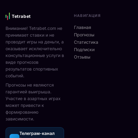
г
н
e
р
я
n
а
НАВИГАЦИЯ
Tetrabet
:
2
ю
F
0
т
Главная
Внимание! Tetrabet.com не
a
2
2
Прогнозы
принимает ставки и не
n
6
5
проводит игры на деньги, а
Статистика
W
и
-
оказывает исключительно
e
д
Подписки
2
консультационные услуги в
e
ё
Отзывы
7
k
виде прогнозов
т
с
с
с
результатов спортивных
е
2
1
событий.
н
3
3
т
Прогнозы не являются
а
п
я
гарантией выигрыша.
в
о
б
Участие в азартных играх
г
2
р
может привести к
у
3
я
формированию
с
а
н
зависимости.
т
в
а
а
г
л
,
Телеграм-канал
у
о