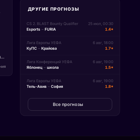
ДРУГИЕ ПРОГНОЗЫ
,
CS 2. BLAST Bounty Qualifier
25 июл, 00:30
Esports
–
FURIA
1.4*
Лига Европы УЕФА
6 авг, 18:00
КуПС
–
Крайова
1.7*
ы
Лига Конференций УЕФА
6 авг, 19:00
ения
Яблонец
–
школа
1.5*
 и
Лига Европы УЕФА
6 авг, 19:00
Тель-Авив
–
София
1.8*
Все прогнозы