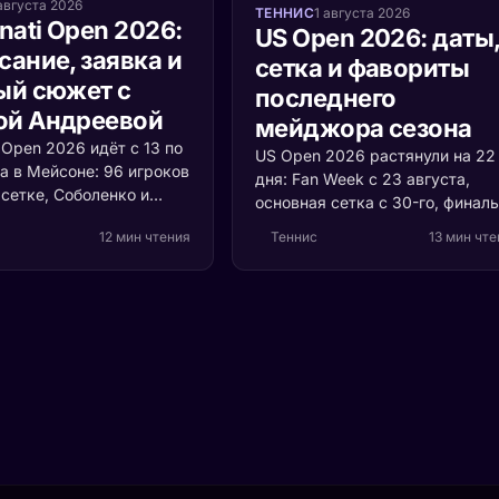
августа 2026
ТЕННИС
1 августа 2026
nati Open 2026:
US Open 2026: даты
сание, заявка и
сетка и фавориты
ый сюжет с
последнего
й Андреевой
мейджора сезона
i Open 2026 идёт с 13 по
US Open 2026 растянули на 22
а в Мейсоне: 96 игроков
дня: Fan Week с 23 августа,
сетке, Соболенко и
основная сетка с 30-го, финал
ервыми номерами,
12 и 13 сентября. Собрали
12 мин чтения
Теннис
13 мин чт
 и Швёнтек защищают
расписание по Москве, форму
Мирра Андреева впервые
Синнера, Зверева и Алькараса
на американский хард
расклад по россиянам в Нью-
ой «Ролан Гаррос» и не
Йорке.
есь ни одного очка.