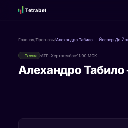
Tetrabet
Главная
/
Прогнозы
/
Алехандро Табило — Йеспер Де Йо
ATP. Хертогенбос
11:00 МСК
Теннис
Алехандро Табило 