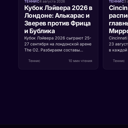
ТЕННИС
4 августа 2026
ТЕННИС
3 
Кубок Лэйвера 2026 в
Cincin
Лондоне: Алькарас и
распи
Зверев против Фрица
главн
и Бублика
Мирро
Кубок Лэйвера 2026 сыграют 25-
Cincinnat
27 сентября на лондонской арене
23 август
The O2. Разбираем составы
в каждой 
сборных Европы и Мира, формат
Синнер п
Теннис
10 мин чтения
Теннис
с растущей ценой очка и то,
Алькарас
почему воскресенье решает
титулы. 
судьбу трофея.
выходит 
чемпионк
теряет зд