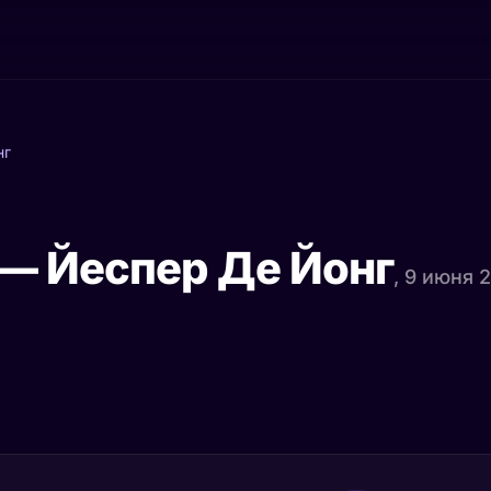
нг
— Йеспер Де Йонг
, 9 июня 