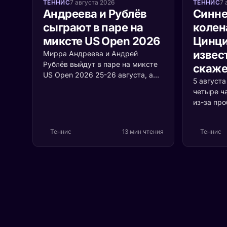
ТЕННИС
7 августа 2026
ТЕННИС
7 
Андреева и Рублёв
Синне
сыграют в паре на
колен
миксте US Open 2026
Цинци
извест
Мирра Андреева и Андрей
Рублёв выйдут в паре на миксте
скаже
US Open 2026 25-26 августа, а
5 август
среди участников турнира
четыре ч
впервые встретятся Джокович и
из-за пр
Соболенко. Разбираем формат,
коленом.
соперников и шансы россиян.
случилос
Теннис
13 мин чтения
Теннис
серьёзно 
первая р
Цинцинна