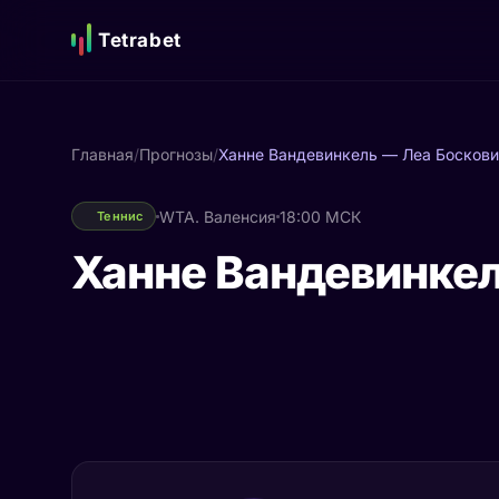
Tetrabet
Главная
/
Прогнозы
/
Ханне Вандевинкель — Леа Босков
WTA. Валенсия
18:00 МСК
Теннис
Ханне Вандевинкел