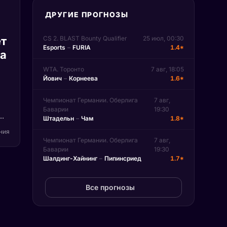
ДРУГИЕ ПРОГНОЗЫ
т
CS 2. BLAST Bounty Qualifier
25 июл, 00:30
Esports
–
FURIA
1.4*
па
WTA. Торонто
7 авг, 18:05
Йович
–
Корнеева
1.6*
Чемпионат Германии. Оберлига
7 авг,
Баварии
19:30
Штадельн
–
Чам
1.8*
)
ения
Чемпионат Германии. Оберлига
7 авг,
Баварии
19:30
на
Шалдинг-Хайнинг
–
Пипинсриед
1.7*
n.
Все прогнозы