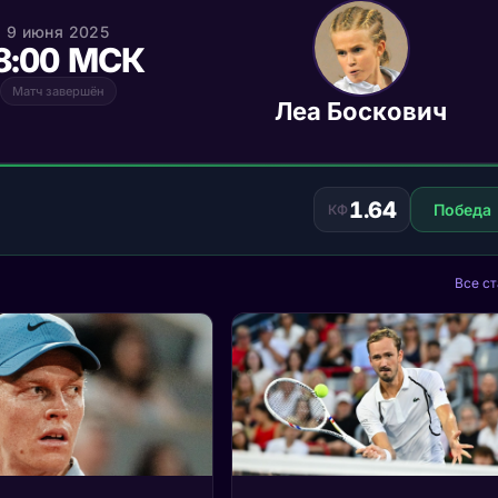
9 июня 2025
8:00 МСК
Матч завершён
Леа Боскович
1.64
Победа
КФ
Все ст