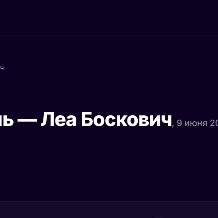
ич
ь — Леа Боскович
, 9 июня 2