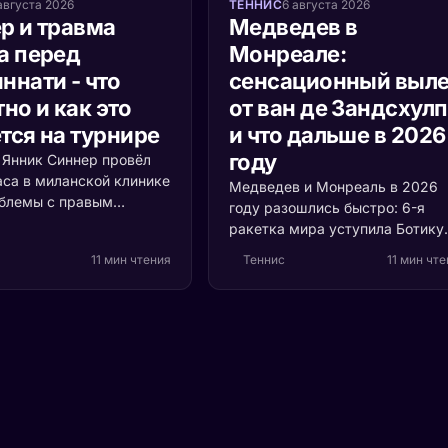
августа 2026
ТЕННИС
6 августа 2026
р и травма
Медведев в
а перед
Монреале:
ннати - что
сенсационный выле
но и как это
от ван де Зандсхул
тся на турнире
и что дальше в 2026
году
а Янник Синнер провёл
аса в миланской клинике
Медведев и Монреаль в 2026
облемы с правым
году разошлись быстро: 6-я
 Разбираемся, что
ракетка мира уступила Ботику
ь, насколько это
ван де Зандсхулпу (70-е место
11 мин чтения
Теннис
11 мин чт
и кто выигрывает, если
со счётом 3:6, 6:7 за 1 час 41
акетка мира пропустит
минуту. Разбираем, что
ти.
случилось с формой россияни
и остаётся ли время до US Ope