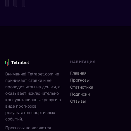
с
е
п
т
д
а
а
е
р
Я
в
е
н
и
н
н
М
а
и
о
м
к
н
и
С
р
к
и
е
с
НАВИГАЦИЯ
Tetrabet
н
а
т
н
л
е
Главная
Внимание! Tetrabet.com не
е
ь
U
Прогнозы
принимает ставки и не
р
в
S
проводит игры на деньги, а
п
Статистика
2
O
оказывает исключительно
р
0
Подписки
p
о
консультационные услуги в
2
Отзывы
e
в
виде прогнозов
6
n
ё
г
результатов спортивных
2
л
о
событий.
0
ч
д
Прогнозы не являются
2
е
у