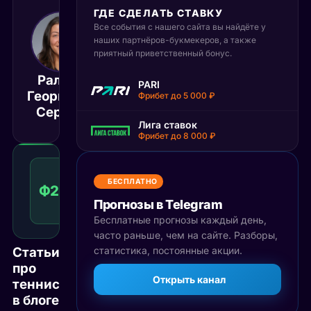
ГДЕ СДЕЛАТЬ СТАВКУ
Все события с нашего сайта вы найдёте у
9 июня 2025
наших партнёров-букмекеров, а также
15:00
приятный приветственный бонус.
МСК
Ралука
PARI
Берфу
Георгиана
Матч завершён
Фрибет до 5 000 ₽
Дженгиз
Сербан
Лига ставок
Фрибет до 8 000 ₽
Фора
2
БЕСПЛАТНО
Ф2(6)
1.53
Победа
(6)
КФ
Прогнозы в Telegram
Рекомендуемая
ставка
Бесплатные прогнозы каждый день,
часто раньше, чем на сайте. Разборы,
Статьи
статистика, постоянные акции.
про
Открыть канал
теннис
в блоге