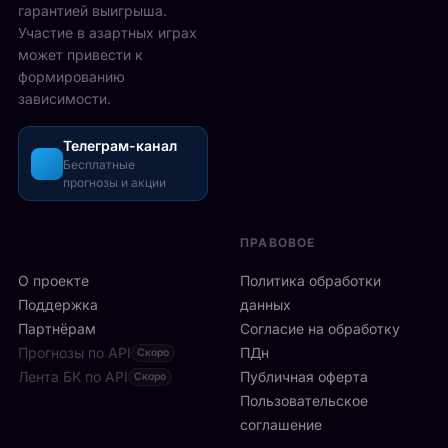
6
гарантией выигрыша.
т
р
2
Участие в азартных играх
ы
а
5
может привести к
р
з
-
формированию
е
о
2
зависимости.
ч
ш
6
а
л
а
с
Телеграм-канал
и
в
а
Бесплатные
с
г
прогнозы и акции
в
ь
у
м
б
с
и
ы
т
ПРАВОВОЕ
л
с
а
а
т
О проекте
Политика обработки
,
н
р
а
Поддержка
данных
с
о
с
Партнёрам
Согласие на обработку
к
:
р
Прогнозы по API
ПДн
о
Скоро
6
е
й
Лента БК по API
-
Публичная оферта
Скоро
д
к
я
Пользовательское
и
л
р
соглашение
у
и
а