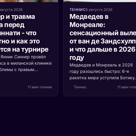
августа 2026
ТЕННИС
6 августа 2026
р и травма
Медведев в
а перед
Монреале:
ннати - что
сенсационный выле
но и как это
от ван де Зандсхул
тся на турнире
и что дальше в 2026
году
а Янник Синнер провёл
аса в миланской клинике
Медведев и Монреаль в 2026
облемы с правым
году разошлись быстро: 6-я
 Разбираемся, что
ракетка мира уступила Ботику
ь, насколько это
ван де Зандсхулпу (70-е место
11 мин чтения
Теннис
11 мин чт
и кто выигрывает, если
со счётом 3:6, 6:7 за 1 час 41
акетка мира пропустит
минуту. Разбираем, что
ти.
случилось с формой россияни
и остаётся ли время до US Ope