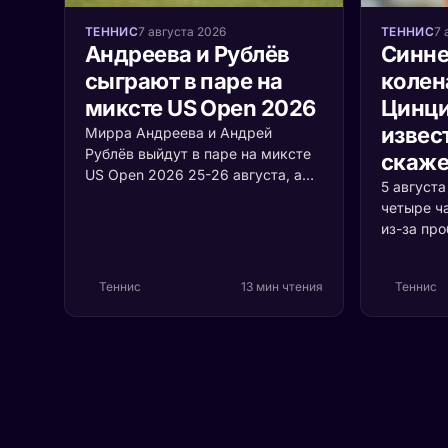
ТЕННИС
7 августа 2026
ТЕННИС
7 
Андреева и Рублёв
Синне
сыграют в паре на
колен
миксте US Open 2026
Цинци
извест
Мирра Андреева и Андрей
Рублёв выйдут в паре на миксте
скаже
US Open 2026 25-26 августа, а
5 август
среди участников турнира
четыре ч
впервые встретятся Джокович и
из-за пр
Соболенко. Разбираем формат,
коленом.
соперников и шансы россиян.
случилос
Теннис
13 мин чтения
Теннис
серьёзно 
первая р
Цинцинна