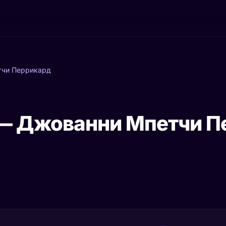
тчи Перрикард
— Джованни Мпетчи П