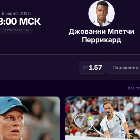
9 июня 2025
8:00 МСК
Джованни Мпетчи
Матч завершён
Перрикард
1.57
Поражение
КФ
Все ст