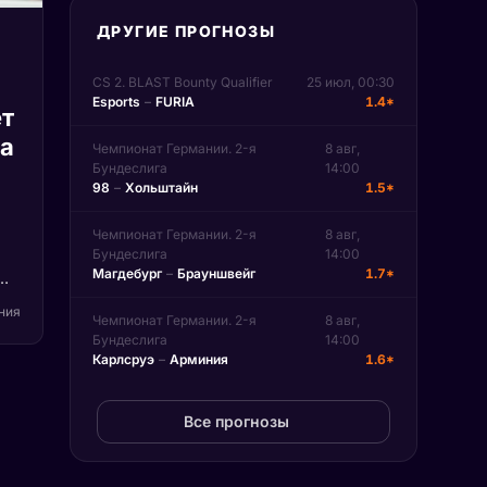
ДРУГИЕ ПРОГНОЗЫ
CS 2. BLAST Bounty Qualifier
25 июл, 00:30
Esports
–
FURIA
1.4*
т
па
Чемпионат Германии. 2-я
8 авг,
Бундеслига
14:00
98
–
Хольштайн
1.5*
Чемпионат Германии. 2-я
8 авг,
Бундеслига
14:00
Магдебург
–
Брауншвейг
1.7*
)
ения
Чемпионат Германии. 2-я
8 авг,
Бундеслига
14:00
Карлсруэ
–
Арминия
1.6*
на
n.
Все прогнозы