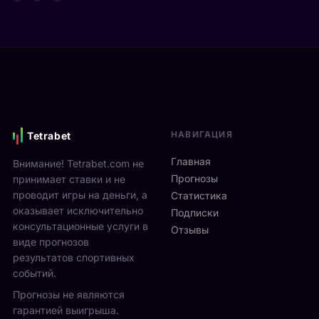
т
д
а
а
е
р
Я
в
е
н
и
н
н
М
а
и
о
м
к
н
и
С
р
к
и
е
с
НАВИГАЦИЯ
Tetrabet
н
а
т
н
л
е
Главная
Внимание! Tetrabet.com не
е
ь
U
Прогнозы
принимает ставки и не
р
в
S
проводит игры на деньги, а
п
Статистика
2
O
оказывает исключительно
р
0
Подписки
p
о
консультационные услуги в
2
Отзывы
e
в
виде прогнозов
6
n
ё
г
результатов спортивных
2
л
о
событий.
0
ч
д
Прогнозы не являются
2
е
у
6
гарантией выигрыша.
т
р