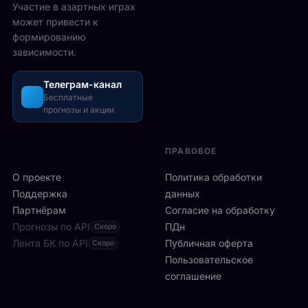
2
Участие в азартных играх
ы
а
5
может привести к
р
з
-
формированию
е
о
2
зависимости.
ч
ш
6
а
л
а
с
Телеграм-канал
и
в
а
Бесплатные
с
г
прогнозы и акции
в
ь
у
м
б
с
и
ы
т
ПРАВОВОЕ
л
с
а
а
т
О проекте
Политика обработки
,
н
р
а
Поддержка
данных
с
о
с
Партнёрам
Согласие на обработку
к
:
р
Прогнозы по API
ПДн
о
Скоро
6
е
й
Лента БК по API
-
Публичная оферта
Скоро
д
к
я
Пользовательское
и
л
р
соглашение
у
и
а
ч
н
к