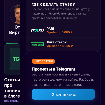
ГДЕ СДЕЛАТЬ СТАВКУ
Все события с нашего сайта вы найдёте у
9 июня 2026
16:30
наших партнёров-букмекеров, а также
приятный приветственный бонус.
МСК
Отто
Камиль
PARI
Матч завершён
Виртанен
Майхшак
Фрибет до 5 000 ₽
Лига ставок
Фрибет до 8 000 ₽
Тотал
больше
ТБ(22)
1.45
Победа
22
КФ
БЕСПЛАТНО
Рекомендуемая
ставка
Прогнозы в Telegram
Бесплатные прогнозы каждый день,
Статьи
часто раньше, чем на сайте. Разборы,
про
статистика, постоянные акции.
теннис
Открыть канал
в блоге
Все статьи