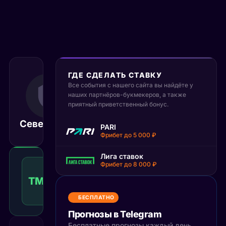
ГДЕ СДЕЛАТЬ СТАВКУ
9 октября 2025
Все события с нашего сайта вы найдёте у
19:00
наших партнёров-букмекеров, а также
МСК
приятный приветственный бонус.
Северсталь
Сочи
Матч завершён
PARI
Фрибет до 5 000 ₽
Лига ставок
Тотал
Фрибет до 8 000 ₽
меньше
ТМ(6)
1.50
Победа
6
КФ
Рекомендуемая
БЕСПЛАТНО
ставка
Прогнозы в Telegram
Бесплатные прогнозы каждый день,