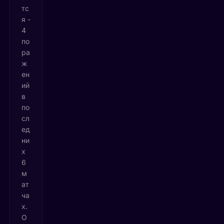
тс
я -
4
по
ра
ж
ен
ий
в
по
сл
ед
ни
х
6
м
ат
ча
х.
О