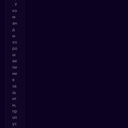
. У
ко
м
ан
д
ы
хо
ро
ш
ая
ли
ни
я
за
щ
ит
ы,
пр
оп
ус