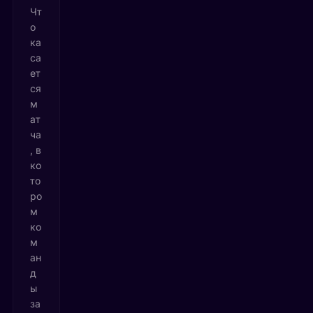
Чт
о
ка
са
ет
ся
м
ат
ча
, в
ко
то
ро
м
ко
м
ан
д
ы
за