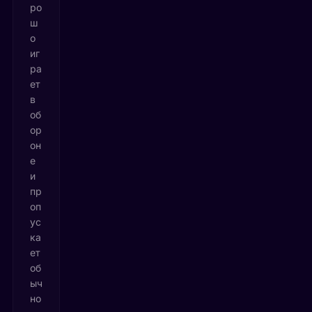
ро
ш
о
иг
ра
ет
в
об
ор
он
е
и
пр
оп
ус
ка
ет
об
ыч
но