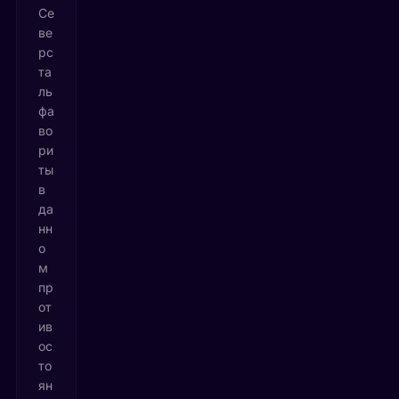
Се
ве
рс
та
ль
фа
во
ри
ты
в
да
нн
о
м
пр
от
ив
ос
то
ян