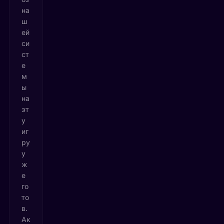
на
ш
ей
си
ст
е
м
ы
на
эт
у
иг
ру
у
ж
е
го
то
в.
Ак