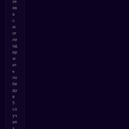
зя
ев
а
с
м
ог
ли
од
ер
ж
ат
ь
по
бе
ду
в
5
сл
уч
ая
х.