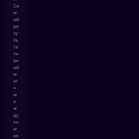
Са
м
ый
ре
зу
ль
та
ти
вн
ый
м
ат
ч
м
е
ж
ду
ко
м
ан