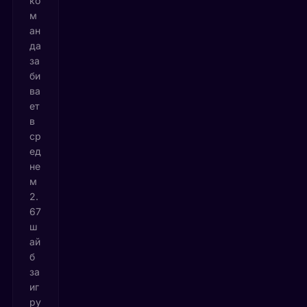
ко
м
ан
да
за
би
ва
ет
в
ср
ед
не
м
2.
67
ш
ай
б
за
иг
ру