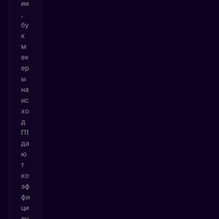
ии
,
бу
к
м
ек
ер
ы
на
ис
хо
д
П1
да
ю
т
ко
эф
фи
ци
ен