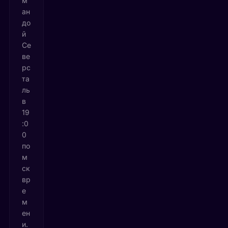
м
ан
до
й
Се
ве
рс
та
ль
в
19
:0
0
по
м
ск
вр
е
м
ен
и.