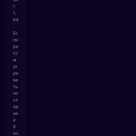
т
1.
64
.
Ес
ли
ра
сс
м
ат
ри
ва
ть
по
сл
ед
ни
е
6
оч