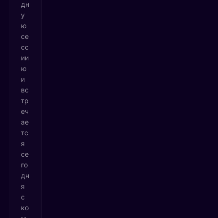
дн
у
ю
се
сс
ии
ю
и
вс
тр
еч
ае
тс
я
се
го
дн
я
с
ко