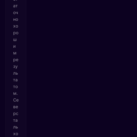
ат
оч
но
хо
ро
ш
и
м
ре
зу
ль
та
то
м.
Се
ве
рс
та
ль
хо