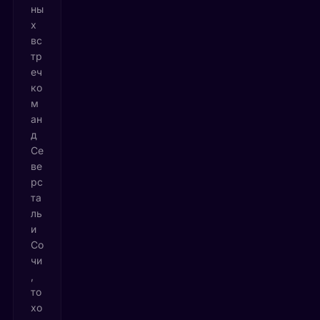
ны
х
вс
тр
еч
ко
м
ан
д
Се
ве
рс
та
ль
и
Со
чи
,
то
хо