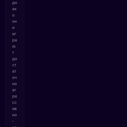
дн
ак
о
он
и
иг
ра
ю
т
до
ст
ат
оч
но
аг
ре
сс
ив
но
-