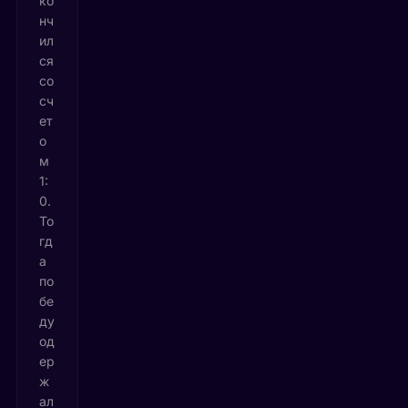
ко
нч
ил
ся
со
сч
ет
о
м
1:
0.
То
гд
а
по
бе
ду
од
ер
ж
ал