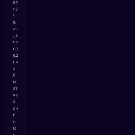
ая
лу
ч
ш
ая
, в
по
сл
ед
ни
х
6
м
ат
ча
х
он
и
с
м
ог