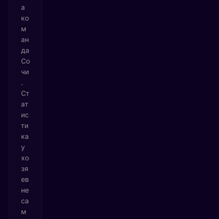
а
ко
м
ан
да
Со
чи
.
Ст
ат
ис
ти
ка
у
хо
зя
ев
не
са
м