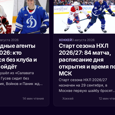
августа 2026
ХОККЕЙ
3 августа 2026
дные агенты
Старт сезона НХЛ
026: кто
2026/27: 84 матча,
я без клуба и
расписание дня
пойдёт
открытия и время п
МСК
 ушёл из «Салавата
 Гусев сидит без
Старт сезона НХЛ 2026/27
ия, Войнов и Паник ждут
назначен на 29 сентября, в
Собрали всех свободных
Москве первую шайбу бросят
КХЛ 2026, которые к
ровно в полночь 30-го. Лига
14 мин чтения
Хоккей
12 мин чт
ак и не нашли команду,
впервые с 1993 года растянула
или, какому клубу кто
регулярку до 84 матчей на
т дыру в составе.
команду, а общее число игр