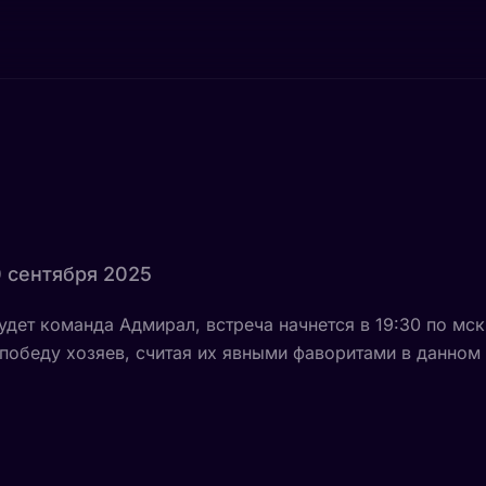
10 сентября 2025
удет команда Адмирал, встреча начнется в 19:30 по мск
победу хозяев, считая их явными фаворитами в данном