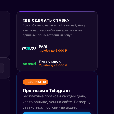
ГДЕ СДЕЛАТЬ СТАВКУ
Все события с нашего сайта вы найдёте у
наших партнёров-букмекеров, а также
приятный приветственный бонус.
PARI
Фрибет до 5 000 ₽
Лига ставок
Фрибет до 8 000 ₽
БЕСПЛАТНО
Прогнозы в Telegram
Бесплатные прогнозы каждый день,
часто раньше, чем на сайте. Разборы,
статистика, постоянные акции.