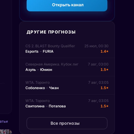
Открыть канал
ДРУГИЕ ПРОГНОЗЫ
CS 2. BLAST Bounty Qualifier
25 июл, 00:30
Esports
–
FURIA
1.4*
Северная Америка. Кубок лиг
7 авг, 03:00
Азуль
–
Юнион
1.5*
WTA. Торонто
7 авг, 03:05
Соболенко
–
Чжан
1.5*
WTA. Торонто
7 авг, 03:05
Свитолина
–
Потапова
1.5*
атьи
Все прогнозы