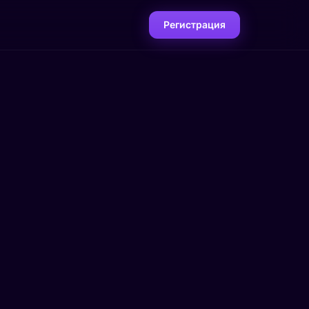
Регистрация