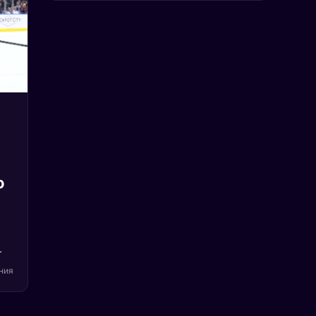
о
ения