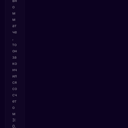
вн
о
м
м
ат
че
,
то
он
за
ко
нч
ил
ся
со
сч
ет
о
м
3:
0.