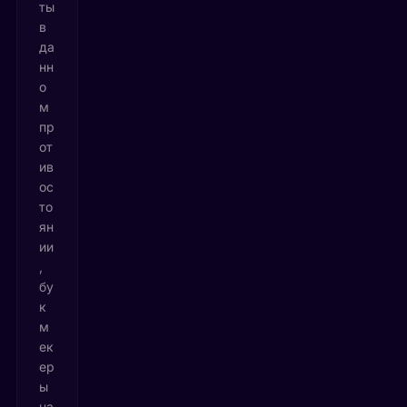
ты
в
да
нн
о
м
пр
от
ив
ос
то
ян
ии
,
бу
к
м
ек
ер
ы
на