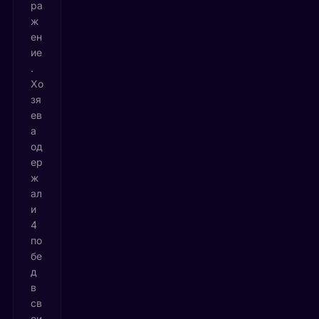
ра
ж
ен
ие
.
Хо
зя
ев
а
од
ер
ж
ал
и
4
по
бе
д
в
св
ои