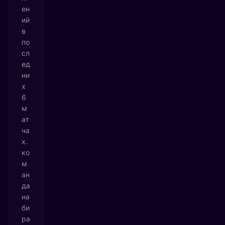
ен
ий
в
по
сл
ед
ни
х
6
м
ат
ча
х.
ко
м
ан
да
на
би
ра