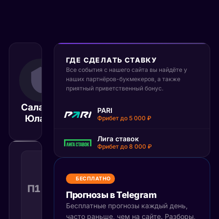
ГДЕ СДЕЛАТЬ СТАВКУ
Все события с нашего сайта вы найдёте у
10 ноября 2025
17:00
наших партнёров-букмекеров, а также
приятный приветственный бонус.
МСК
Салават
PARI
Лада
Матч завершён
Юлаев
Фрибет до 5 000 ₽
Лига ставок
Фрибет до 8 000 ₽
Победа
1
с
БЕСПЛАТНО
учетом
П1 с ОТ
1.48
Поражение
КФ
Прогнозы в Telegram
доп.
времени
Бесплатные прогнозы каждый день,
Рекомендуемая
часто раньше, чем на сайте. Разборы,