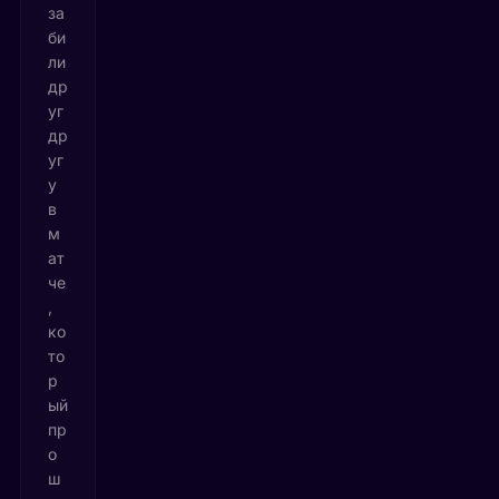
за
би
ли
др
уг
др
уг
у
в
м
ат
че
,
ко
то
р
ый
пр
о
ш