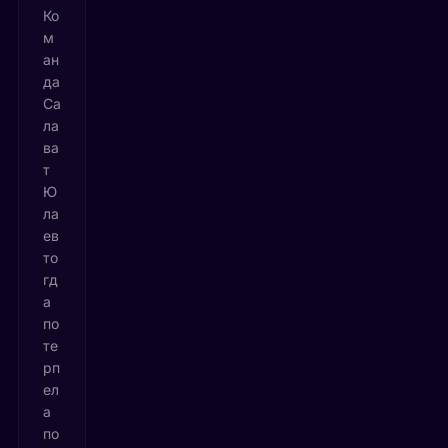
Ко
м
ан
да
Са
ла
ва
т
Ю
ла
ев
то
гд
а
по
те
рп
ел
а
по