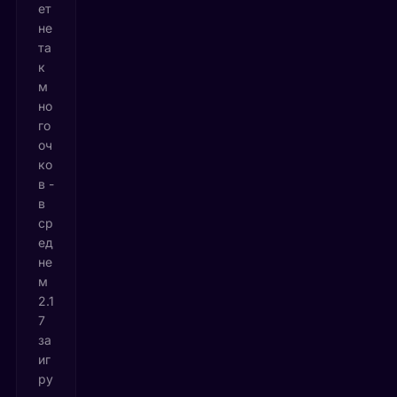
ет
не
та
к
м
но
го
оч
ко
в -
в
ср
ед
не
м
2.1
7
за
иг
ру