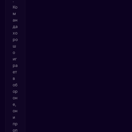
.
Ко
м
ан
да
хо
ро
ш
о
иг
ра
ет
в
об
ор
он
е,
он
и
пр
оп