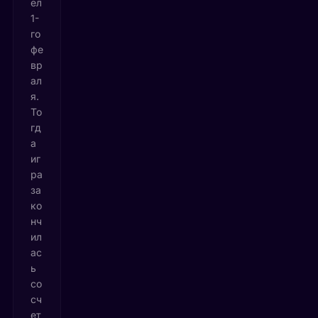
ел
1-
го
фе
вр
ал
я.
То
гд
а
иг
ра
за
ко
нч
ил
ас
ь
со
сч
ет