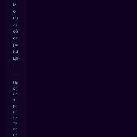
м
о
на
эт
ой
ст
ра
ни
це
.
Пр
ог
но
з
ра
сс
чи
та
ла
не