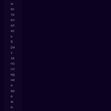
ы
вс
тр
еч
ал
ис
ь
6
ра
з
за
по
сл
ед
не
е
вр
е
м
я.