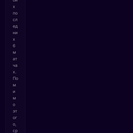
х
по
сл
ед
ни
х
6
м
ат
ча
х.
По
м
и
м
о
эт
ог
о,
ср