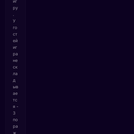
иг
ру
.
У
го
ст
ей
иг
ра
не
ск
ла
д
ыв
ае
тс
я -
3
по
ра
ж