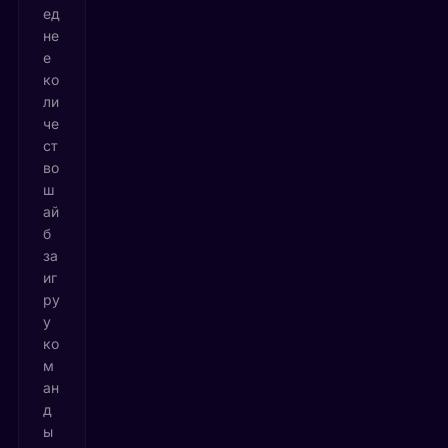
ед
не
е
ко
ли
че
ст
во
ш
ай
б
за
иг
ру
у
ко
м
ан
д
ы