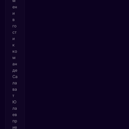
м
ен
и
в
го
ст
и
к
ко
м
ан
де
Са
ла
ва
т
Ю
ла
ев
пр
ие