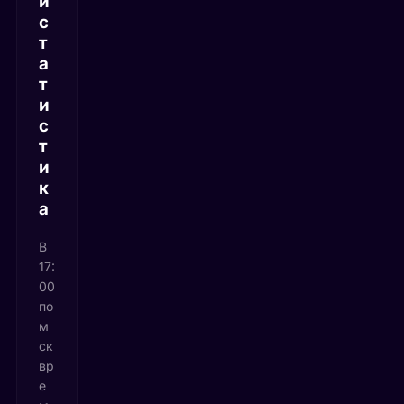
и
с
т
а
т
и
с
т
и
к
а
В
17:
00
по
м
ск
вр
е