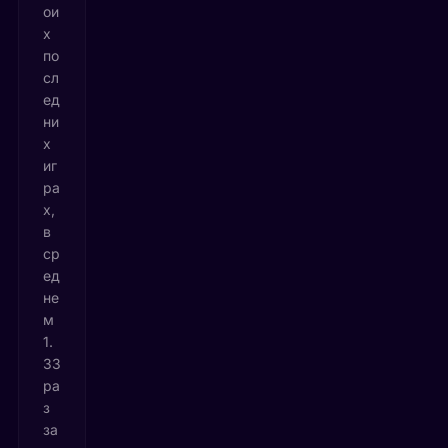
ои
х
по
сл
ед
ни
х
иг
ра
х,
в
ср
ед
не
м
1.
33
ра
з
за