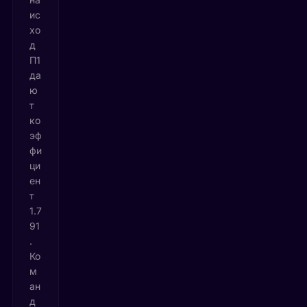
ис
хо
д
П1
да
ю
т
ко
эф
фи
ци
ен
т
1.7
91
.
Ко
м
ан
д