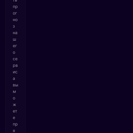
пр
ог
но
з
на
ш
ег
о
се
рв
ис
а
вы
м
о
ж
ет
е
пр
я