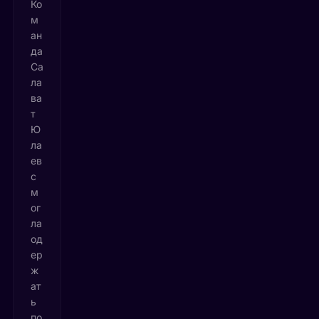
Ко
м
ан
да
Са
ла
ва
т
Ю
ла
ев
с
м
ог
ла
од
ер
ж
ат
ь
по