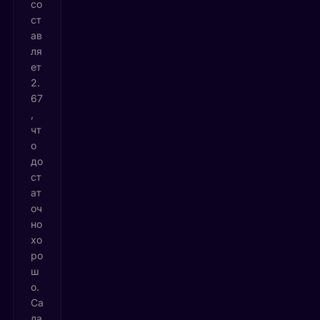
со
ст
ав
ля
ет
2.
67
,
чт
о
до
ст
ат
оч
но
хо
ро
ш
о.
Са
ла