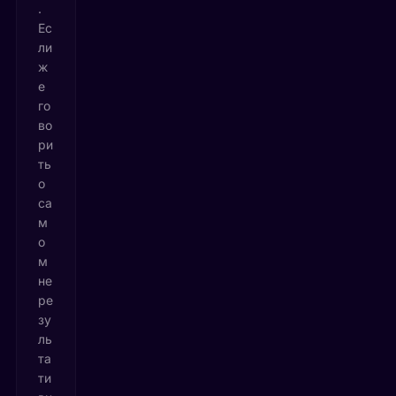
.
Ес
ли
ж
е
го
во
ри
ть
о
са
м
о
м
не
ре
зу
ль
та
ти