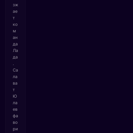
зж
ае
т
ко
м
ан
да
Ла
да
.
Са
ла
ва
т
Ю
ла
ев
фа
во
ри