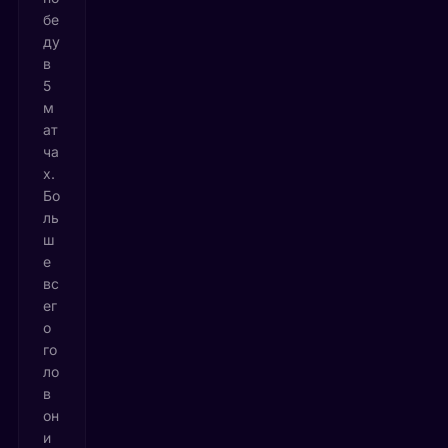
бе
ду
в
5
м
ат
ча
х.
Бо
ль
ш
е
вс
ег
о
го
ло
в
он
и