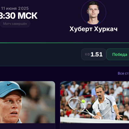
11 июня 2025
3:30 МСК
Матч завершён
Хуберт Хуркач
1.51
Победа
КФ
Все ст