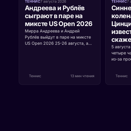
ТЕННИС
7 августа 2026
ТЕННИС
7 
Андреева и Рублёв
Синне
сыграют в паре на
колен
миксте US Open 2026
Цинци
извест
Мирра Андреева и Андрей
Рублёв выйдут в паре на миксте
скаже
US Open 2026 25-26 августа, а
5 август
среди участников турнира
четыре ч
впервые встретятся Джокович и
из-за пр
Соболенко. Разбираем формат,
коленом.
соперников и шансы россиян.
случилос
Теннис
13 мин чтения
Теннис
серьёзно 
первая р
Цинцинна