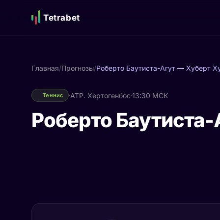
Tetrabet
Главная
/
Прогнозы
/
Роберто Баутиста-Агут — Хуберт Х
ATP. Хертогенбос
13:30 МСК
Теннис
Роберто Баутиста-