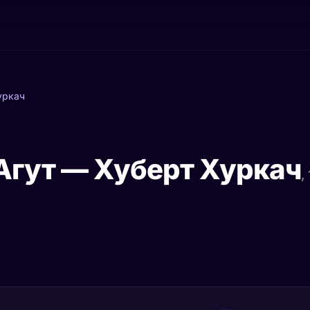
уркач
Агут — Хуберт Хуркач
,