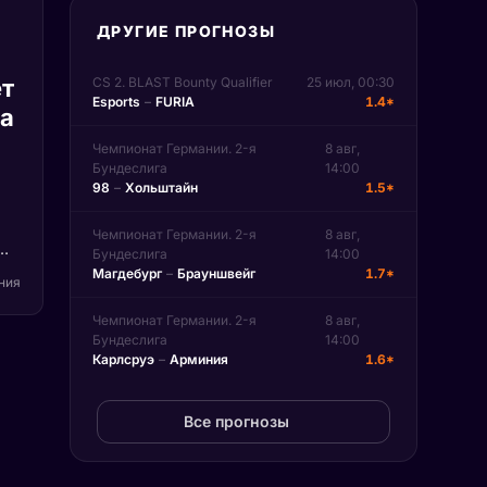
ДРУГИЕ ПРОГНОЗЫ
т
CS 2. BLAST Bounty Qualifier
25 июл, 00:30
Esports
–
FURIA
1.4*
па
Чемпионат Германии. 2-я
8 авг,
Бундеслига
14:00
98
–
Хольштайн
1.5*
Чемпионат Германии. 2-я
8 авг,
Бундеслига
14:00
)
Магдебург
–
Брауншвейг
1.7*
ения
Чемпионат Германии. 2-я
8 авг,
на
Бундеслига
14:00
Карлсруэ
–
Арминия
1.6*
n.
Все прогнозы