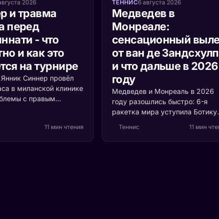
августа 2026
ТЕННИС
6 августа 2026
р и травма
Медведев в
а перед
Монреале:
ннати - что
сенсационный выле
но и как это
от ван де Зандсхул
тся на турнире
и что дальше в 2026
году
а Янник Синнер провёл
аса в миланской клинике
Медведев и Монреаль в 2026
облемы с правым
году разошлись быстро: 6-я
 Разбираемся, что
ракетка мира уступила Ботику
ь, насколько это
ван де Зандсхулпу (70-е место
11 мин чтения
Теннис
11 мин чт
и кто выигрывает, если
со счётом 3:6, 6:7 за 1 час 41
акетка мира пропустит
минуту. Разбираем, что
ти.
случилось с формой россияни
и остаётся ли время до US Ope