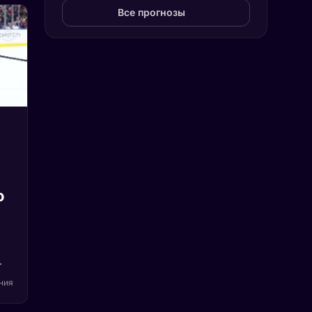
Все прогнозы
о
ения