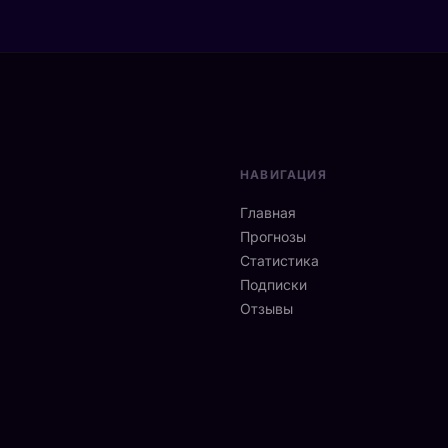
т дыру в составе.
команду, а общее число игр
выросло до рекордных 1344.
Разбираем пять матчей дня
открытия по МСК, главные дат
чемпионата и то, как две лишн
игры двигают тоталы.
НАВИГАЦИЯ
Главная
Прогнозы
Статистика
Подписки
Отзывы