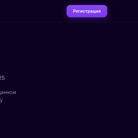
Регистрация
25
данном
ду