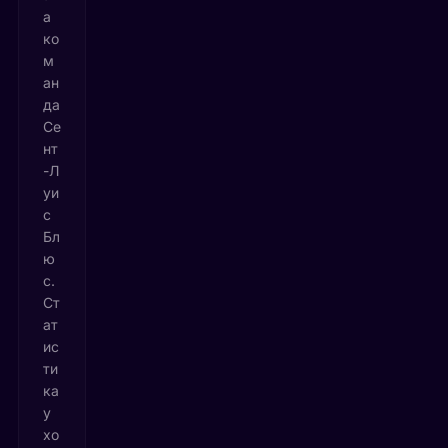
а
ко
м
ан
да
Се
нт
-Л
уи
с
Бл
ю
с.
Ст
ат
ис
ти
ка
у
хо