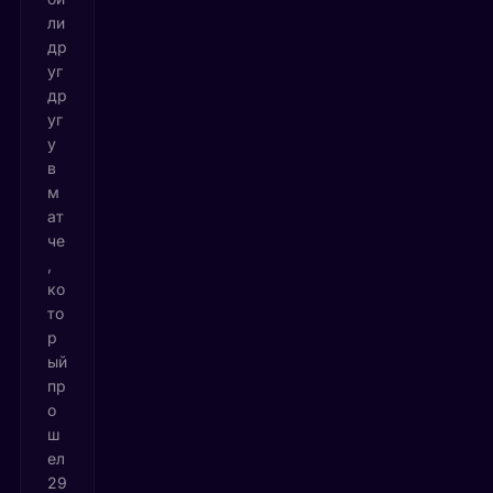
ли
др
уг
др
уг
у
в
м
ат
че
,
ко
то
р
ый
пр
о
ш
ел
29