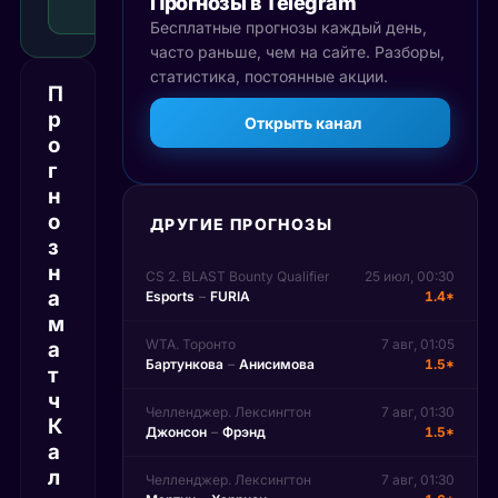
Прогнозы в Telegram
Рекомендуемая
ставка
Бесплатные прогнозы каждый день,
часто раньше, чем на сайте. Разборы,
статистика, постоянные акции.
П
р
Открыть канал
о
г
н
о
ДРУГИЕ ПРОГНОЗЫ
з
н
CS 2. BLAST Bounty Qualifier
25 июл, 00:30
а
Esports
–
FURIA
1.4*
м
WTA. Торонто
7 авг, 01:05
а
Бартункова
–
Анисимова
1.5*
т
ч
Челленджер. Лексингтон
7 авг, 01:30
К
Джонсон
–
Фрэнд
1.5*
а
л
Челленджер. Лексингтон
7 авг, 01:30