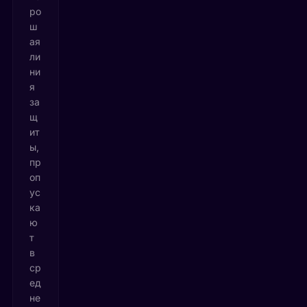
ро
ш
ая
ли
ни
я
за
щ
ит
ы,
пр
оп
ус
ка
ю
т
в
ср
ед
не