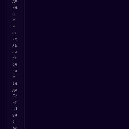
да
нн
о
м
м
ат
че
яв
ля
ет
ся
ко
м
ан
да
Се
нт
-Л
уи
с
Бл