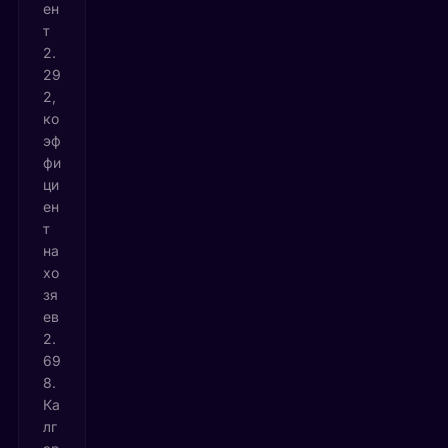
ен
т
2.
29
2,
ко
эф
фи
ци
ен
т
на
хо
зя
ев
2.
69
8.
Ка
лг