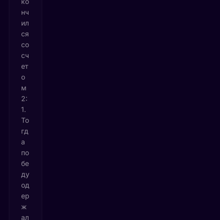
ко
нч
ил
ся
со
сч
ет
о
м
2:
1.
То
гд
а
по
бе
ду
од
ер
ж
ал