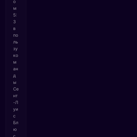
о
м
5:
3
в
по
ль
зу
ко
м
ан
д
ы
Се
нт
-Л
уи
с
Бл
ю
с.