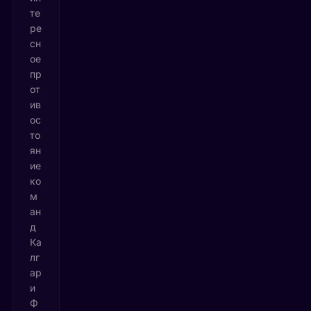
те
ре
сн
ое
пр
от
ив
ос
то
ян
ие
ко
м
ан
д
Ка
лг
ар
и
Ф