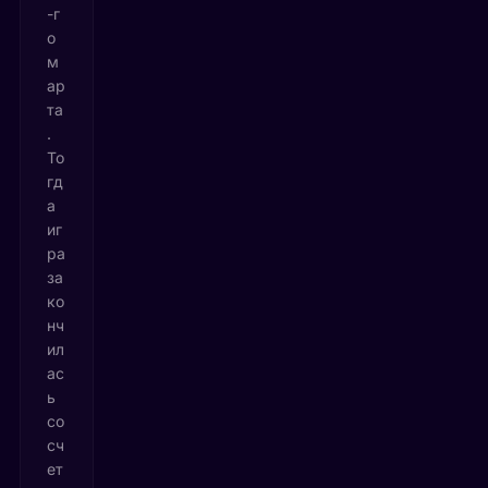
-г
о
м
ар
та
.
То
гд
а
иг
ра
за
ко
нч
ил
ас
ь
со
сч
ет