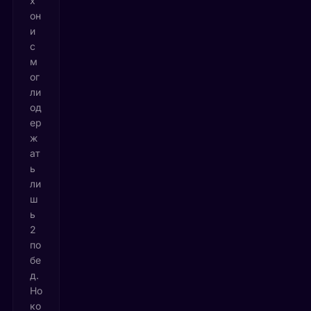
х
он
и
с
м
ог
ли
од
ер
ж
ат
ь
ли
ш
ь
2
по
бе
д.
Но
ко