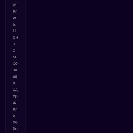
еч
ал
ис
ь.
П
ри
эт
о
м
хо
зя
ев
а
од
ер
ж
ал
и
по
бе