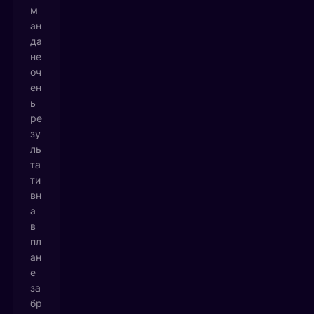
м
ан
да
не
оч
ен
ь
ре
зу
ль
та
ти
вн
а
в
пл
ан
е
за
бр