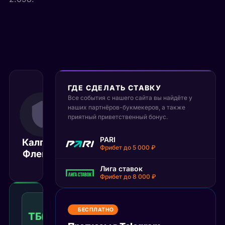
ГДЕ СДЕЛАТЬ СТАВКУ
Все события с нашего сайта вы найдёте у
11 октября 2025
наших партнёров-букмекеров, а также
23:00
приятный приветственный бонус.
МСК
Сент-
PARI
Калгари
Луис
Матч завершён
Фрибет до 5 000 ₽
Флеймс
Блюс
Лига ставок
Фрибет до 8 000 ₽
Тотал
больше
БЕСПЛАТНО
ТБ(5)
1.53
Победа
5
КФ