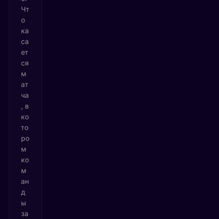
Чт
о
ка
са
ет
ся
м
ат
ча
, в
ко
то
ро
м
ко
м
ан
д
ы
за