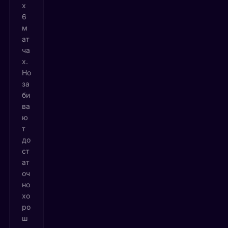
х
6
м
ат
ча
х.
Но
за
би
ва
ю
т
до
ст
ат
оч
но
хо
ро
ш