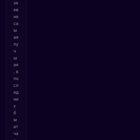
зя
ев
не
са
м
ая
лу
ч
ш
ая
, в
по
сл
ед
ни
х
6
м
ат
ча