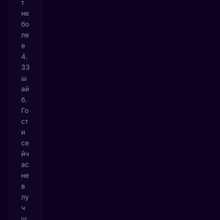
т
не
бо
ле
е
4.
33
ш
ай
б.
Го
ст
и
се
йч
ас
не
в
лу
ч
ш