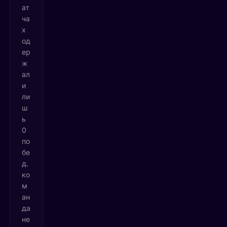
ат
ча
х
од
ер
ж
ал
и
ли
ш
ь
0
по
бе
д.
ко
м
ан
да
не