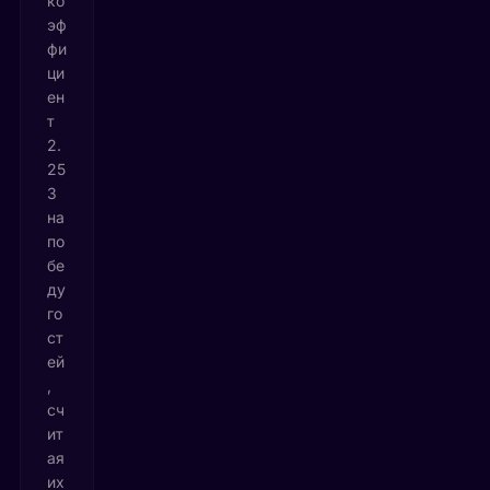
ко
эф
фи
ци
ен
т
2.
25
3
на
по
бе
ду
го
ст
ей
,
сч
ит
ая
их