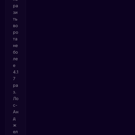
ра
зи
ть
во
ро
та
не
бо
ле
е
4.1
7
ра
з.
Ло
с-
Ан
д
ж
ел