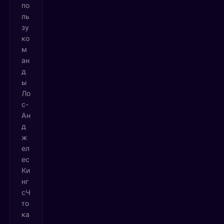
по
ль
зу
ко
м
ан
д
ы
Ло
с-
Ан
д
ж
ел
ес
Ки
нг
сЧ
то
ка