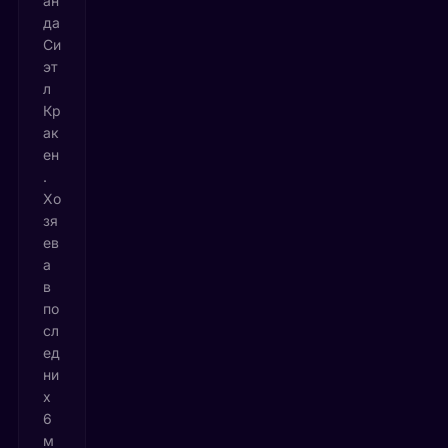
ан
да
Си
эт
л
Кр
ак
ен
.
Хо
зя
ев
а
в
по
сл
ед
ни
х
6
м