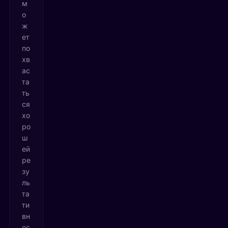
м
о
ж
ет
по
хв
ас
та
ть
ся
хо
ро
ш
ей
ре
зу
ль
та
ти
вн
ос