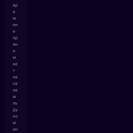
вр
е
м
ен
и
пр
ин
и
м
ае
т
на
св
ое
м
ль
ду
ко
м
ан