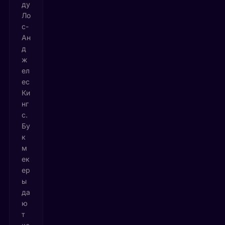
ду
Ло
с-
Ан
д
ж
ел
ес
Ки
нг
с.
Бу
к
м
ек
ер
ы
да
ю
т