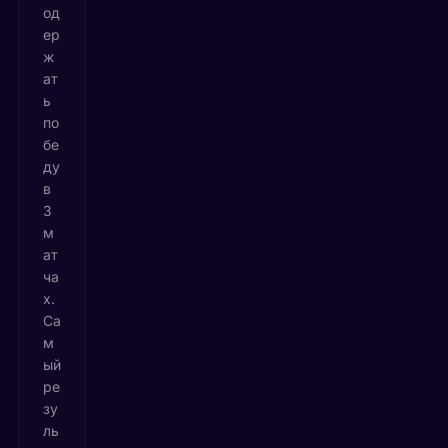
од
ер
ж
ат
ь
по
бе
ду
в
3
м
ат
ча
х.
Са
м
ый
ре
зу
ль