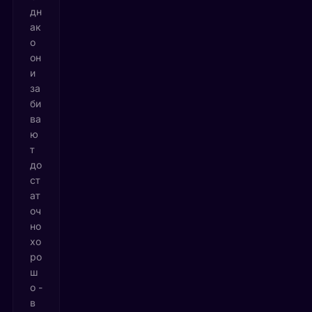
дн
ак
о
он
и
за
би
ва
ю
т
до
ст
ат
оч
но
хо
ро
ш
о -
в