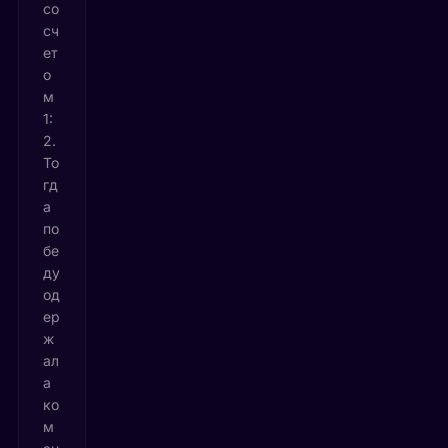
со
сч
ет
о
м
1:
2.
То
гд
а
по
бе
ду
од
ер
ж
ал
а
ко
м