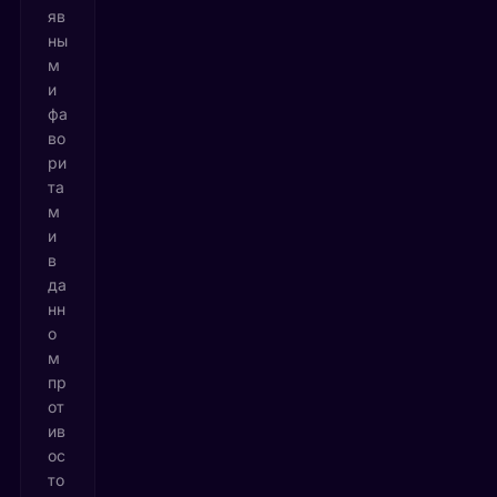
яв
ны
м
и
фа
во
ри
та
м
и
в
да
нн
о
м
пр
от
ив
ос
то