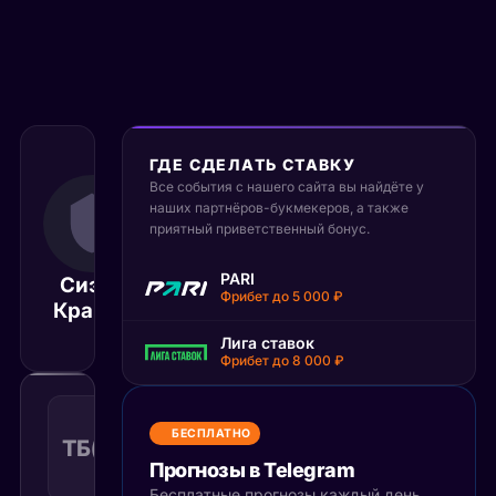
ГДЕ СДЕЛАТЬ СТАВКУ
Все события с нашего сайта вы найдёте у
11 декабря 2025
наших партнёров-букмекеров, а также
06:00
приятный приветственный бонус.
МСК
Лос-
PARI
Сиэтл
Анджелес
Матч завершён
Фрибет до 5 000 ₽
Кракен
Кингс
Лига ставок
Фрибет до 8 000 ₽
Тотал
больше
БЕСПЛАТНО
ТБ(4.5)
1.44
Поражение
4.5
КФ
Прогнозы в Telegram
Рекомендуемая
ставка
Бесплатные прогнозы каждый день,