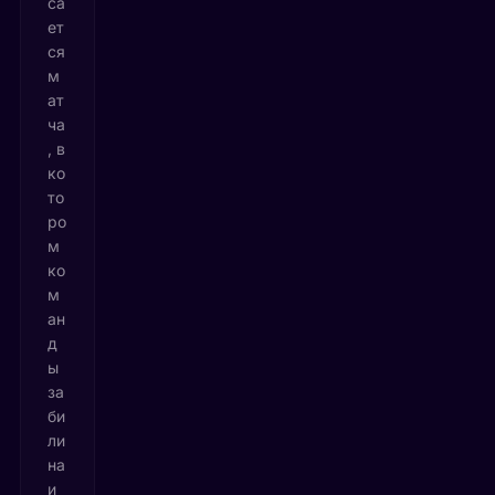
са
ет
ся
м
ат
ча
, в
ко
то
ро
м
ко
м
ан
д
ы
за
би
ли
на
и