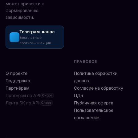
5
может привести к
р
з
-
формированию
е
о
2
зависимости.
ч
ш
6
а
л
а
с
Телеграм-канал
и
в
а
Бесплатные
с
г
прогнозы и акции
в
ь
у
м
б
с
и
ы
т
ПРАВОВОЕ
л
с
а
а
т
О проекте
Политика обработки
,
н
р
а
Поддержка
данных
с
о
с
Партнёрам
Согласие на обработку
к
:
р
Прогнозы по API
ПДн
о
Скоро
6
е
й
Лента БК по API
-
Публичная оферта
Скоро
д
к
я
Пользовательское
и
л
р
соглашение
у
и
а
ч
н
к
а
и
е