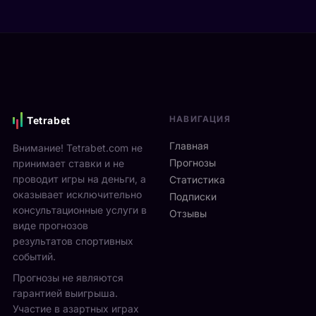
а
е
р
Я
в
е
н
и
н
н
М
а
и
о
м
к
н
и
С
р
к
и
е
с
НАВИГАЦИЯ
Tetrabet
н
а
т
н
л
е
Главная
Внимание! Tetrabet.com не
е
ь
U
Прогнозы
принимает ставки и не
р
в
S
проводит игры на деньги, а
п
Статистика
2
O
оказывает исключительно
р
0
Подписки
p
о
консультационные услуги в
2
Отзывы
e
в
виде прогнозов
6
n
ё
г
результатов спортивных
2
л
о
событий.
0
ч
д
Прогнозы не являются
2
е
у
6
гарантией выигрыша.
т
р
2
Участие в азартных играх
ы
а