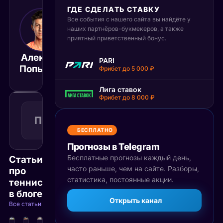
ГДЕ СДЕЛАТЬ СТАВКУ
Все события с нашего сайта вы найдёте у
12 июня 2025
12:00
наших партнёров-букмекеров, а также
приятный приветственный бонус.
МСК
Алексей
Зизу
PARI
Матч завершён
Попырин
Бергс
Фрибет до 5 000 ₽
Лига ставок
Фрибет до 8 000 ₽
Победа
1
П1
1.63
Поражение
КФ
Рекомендуемая
БЕСПЛАТНО
ставка
Прогнозы в Telegram
Бесплатные прогнозы каждый день,
Статьи
часто раньше, чем на сайте. Разборы,
про
статистика, постоянные акции.
теннис
в блоге
Открыть канал
Все статьи