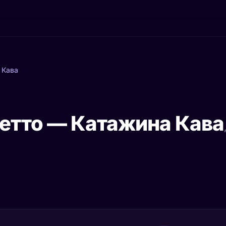
 Кава
етто — Катажина Кава