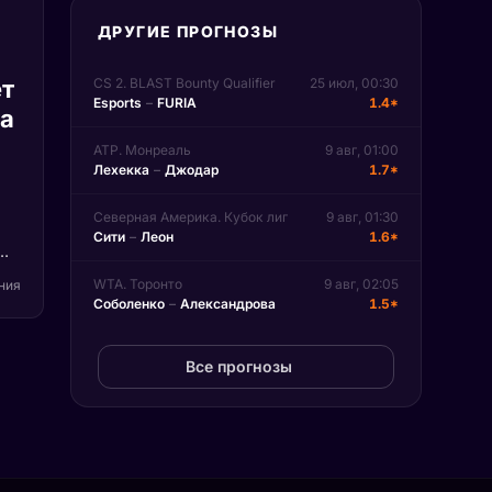
ДРУГИЕ ПРОГНОЗЫ
т
CS 2. BLAST Bounty Qualifier
25 июл, 00:30
Esports
–
FURIA
1.4*
па
ATP. Монреаль
9 авг, 01:00
Лехекка
–
Джодар
1.7*
Северная Америка. Кубок лиг
9 авг, 01:30
Сити
–
Леон
1.6*
)
WTA. Торонто
9 авг, 02:05
ения
Соболенко
–
Александрова
1.5*
на
n.
Все прогнозы