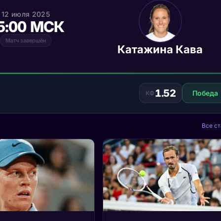
12 июля 2025
5:00 МСК
Матч завершён
Катажина Кава
1.52
Победа
КФ
Все ст