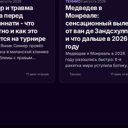
августа 2026
ТЕННИС
6 августа 2026
р и травма
Медведев в
а перед
Монреале:
ннати - что
сенсационный выле
но и как это
от ван де Зандсхул
тся на турнире
и что дальше в 2026
году
а Янник Синнер провёл
аса в миланской клинике
Медведев и Монреаль в 2026
облемы с правым
году разошлись быстро: 6-я
 Разбираемся, что
ракетка мира уступила Ботику
ь, насколько это
ван де Зандсхулпу (70-е место
11 мин чтения
Теннис
11 мин чт
и кто выигрывает, если
со счётом 3:6, 6:7 за 1 час 41
акетка мира пропустит
минуту. Разбираем, что
ти.
случилось с формой россияни
и остаётся ли время до US Ope