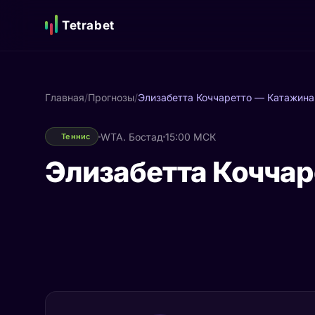
Tetrabet
Главная
/
Прогнозы
/
Элизабетта Коччаретто — Катажина
WTA. Бостад
15:00 МСК
Теннис
Элизабетта Коччар