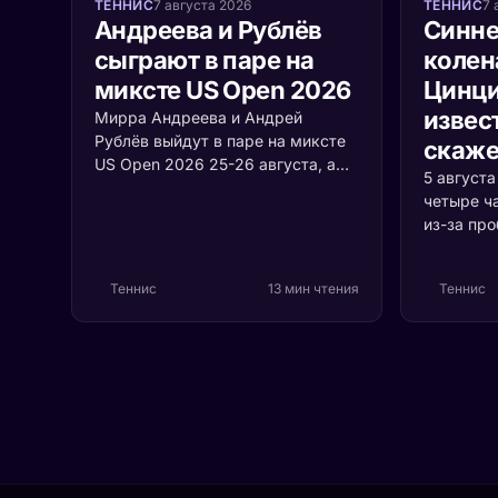
ТЕННИС
7 августа 2026
ТЕННИС
7 
Андреева и Рублёв
Синне
сыграют в паре на
колен
миксте US Open 2026
Цинци
извест
Мирра Андреева и Андрей
Рублёв выйдут в паре на миксте
скаже
US Open 2026 25-26 августа, а
5 август
среди участников турнира
четыре ч
впервые встретятся Джокович и
из-за пр
Соболенко. Разбираем формат,
коленом.
соперников и шансы россиян.
случилос
Теннис
13 мин чтения
Теннис
серьёзно 
первая р
Цинцинна